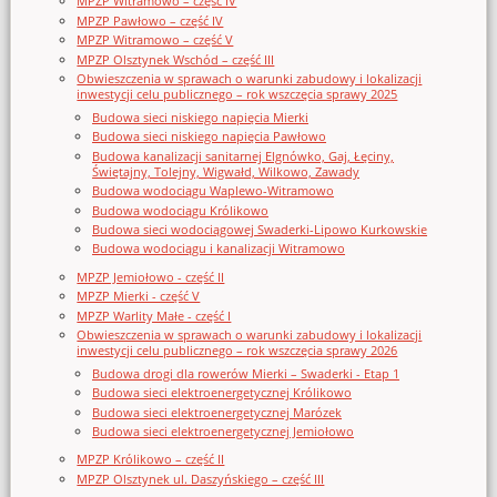
MPZP Witramowo – część IV
MPZP Pawłowo – część IV
MPZP Witramowo – część V
MPZP Olsztynek Wschód – część III
Obwieszczenia w sprawach o warunki zabudowy i lokalizacji
inwestycji celu publicznego – rok wszczęcia sprawy 2025
Budowa sieci niskiego napięcia Mierki
Budowa sieci niskiego napięcia Pawłowo
Budowa kanalizacji sanitarnej Elgnówko, Gaj, Łęciny,
Świętajny, Tolejny, Wigwałd, Wilkowo, Zawady
Budowa wodociągu Waplewo-Witramowo
Budowa wodociągu Królikowo
Budowa sieci wodociągowej Swaderki-Lipowo Kurkowskie
Budowa wodociągu i kanalizacji Witramowo
MPZP Jemiołowo - część II
MPZP Mierki - część V
MPZP Warlity Małe - część I
Obwieszczenia w sprawach o warunki zabudowy i lokalizacji
inwestycji celu publicznego – rok wszczęcia sprawy 2026
Budowa drogi dla rowerów Mierki – Swaderki - Etap 1
Budowa sieci elektroenergetycznej Królikowo
Budowa sieci elektroenergetycznej Marózek
Budowa sieci elektroenergetycznej Jemiołowo
MPZP Królikowo – część II
MPZP Olsztynek ul. Daszyńskiego – część III