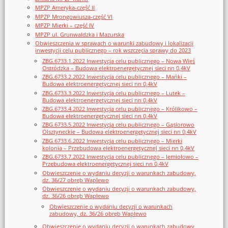
MPZP Ameryka-część II
MPZP Mrongowiusza-część VI
MPZP Mierki – część IV
MPZP ul. Grunwaldzka i Mazurska
Obwieszczenia w sprawach o warunki zabudowy i lokalizacji
inwestycji celu publicznego – rok wszczęcia sprawy do 2023
ZBG.6733.1.2022 Inwestycja celu publicznego – Nowa Wieś
Ostródzka – Budowa elektroenergetycznej sieci nn 0,4kV
ZBG.6733.2.2022 Inwestycja celu publicznego – Mańki –
Budowa elektroenergetycznej sieci nn 0,4kV
ZBG.6733.3.2022 Inwestycja celu publicznego – Lutek –
Budowa elektroenergetycznej sieci nn 0,4kV
ZBG.6733.4.2022 Inwestycja celu publicznego – Królikowo –
Budowa elektroenergetycznej sieci nn 0,4kV
ZBG.6733.5.2022 Inwestycja celu publicznego – Gąsiorowo
Olsztyneckie – Budowa elektroenergetycznej sieci nn 0,4kV
ZBG.6733.6.2022 Inwestycja celu publicznego – Mierki
kolonia – Przebudowa elektroenergetycznej sieci nn 0,4kV
ZBG.6733.7.2022 Inwestycja celu publicznego – Jemiołowo –
Przebudowa elektroenergetycznej sieci nn 0,4kV
Obwieszczenie o wydaniu decyzji o warunkach zabudowy,
dz. 36/27 obręb Waplewo
Obwieszczenie o wydaniu decyzji o warunkach zabudowy,
dz. 36/26 obręb Waplewo
Obwieszczenie o wydaniu decyzji o warunkach
zabudowy, dz. 36/26 obręb Waplewo
Obwieszczenie o wydaniu decyzji o warunkach zabudowy,