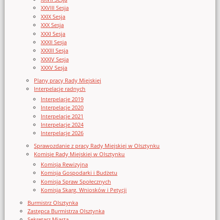
XXVIII Sesja
XXIX Sesja
XXX Sesja
XXXI Sesja
XXXII Sesja
XXXIII Sesja
XXXIV Sesja
XXXV Sesja
Plany pracy Rady Miejskiej
Interpelacje radnych
Interpelacje 2019
Interpelacje 2020
Interpelacje 2021
Interpelacje 2024
Interpelacje 2026
Sprawozdanie z pracy Rady Miejskiej w Olsztynku
Komisje Rady Miejskiej w Olsztynku
Komisja Rewizyjna
Komisja Gospodarki i Budżetu
Komisja Spraw Społecznych
Komisja Skarg, Wniosków i Petycji
Burmistrz Olsztynka
Zastępca Burmistrza Olsztynka
Sekretarz Miasta