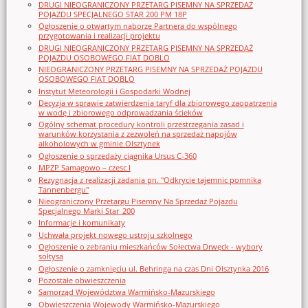
DRUGI NIEOGRANICZONY PRZETARG PISEMNY NA SPRZEDAŻ
POJAZDU SPECJALNEGO STAR 200 PM 18P
Ogłoszenie o otwartym naborze Partnera do wspólnego
przygotowania i realizacji projektu
DRUGI NIEOGRANICZONY PRZETARG PISEMNY NA SPRZEDAŻ
POJAZDU OSOBOWEGO FIAT DOBLO
NIEOGRANICZONY PRZETARG PISEMNY NA SPRZEDAŻ POJAZDU
OSOBOWEGO FIAT DOBLO
Instytut Meteorologii i Gospodarki Wodnej
Decyzja w sprawie zatwierdzenia taryf dla zbiorowego zaopatrzenia
w wodę i zbiorowego odprowadzania ścieków
Ogólny schemat procedury kontroli przestrzegania zasad i
warunków korzystania z zezwoleń na sprzedaż napojów
alkoholowych w gminie Olsztynek
Ogłoszenie o sprzedaży ciągnika Ursus C-360
MPZP Samagowo – czesc I
Rezygnacja z realizacji zadania pn. "Odkrycie tajemnic pomnika
Tannenbergu"
Nieograniczony Przetargu Pisemny Na Sprzedaż Pojazdu
Specjalnego Marki Star_200
Informacje i komunikaty
Uchwała projekt nowego ustroju szkolnego
Ogłoszenie o zebraniu mieszkańców Sołectwa Drwęck - wybory
sołtysa
Ogłoszenie o zamknięciu ul. Behringa na czas Dni Olsztynka 2016
Pozostałe obwieszczenia
Samorząd Województwa Warmińsko-Mazurskiego
Obwieszczenia Wojewody Warmińsko-Mazurskiego