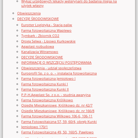
Wykaz urzędowych lekarzy weterynarii do badania mięsa na
użytek własny
Obwieszczenia
DECYZJE ŚRODOWISKOWE
Eurotter Logistyka - Stacja paliw
Farma fotowoltaiczna Waplewo
Tymbark - Zbiornik CO2
Droga Selwa - Lipowo Kurkowskie
Agaplast rozbudowa
Kanalizacja Witramowo
DECYZJE ŚRODOWISKOWE
INFORMACJE O WSZCZĘCIU POSTĘPOWANIA
Obwieszczenia - udział społeczeństwa
Europrofil Sp. z o. o. – instalacja fotowoltaiczna
Farma fotowoltaiczna Jemiołowo I
Farma fotowoltaiczna Kunki I
Farma fotowoltaiczna Kunki II
P.P-H.Agaplast Sp. z o.o. - studnia awaryjna
Farma fotowoltaiczna Królikowo
Osiedle Mieszkaniowe, Królikowo dz. nr 42/7
Osiedle Mieszkaniowe, Królikowo dz. nr 166/8
Farma fotowoltaiczna Wilkowo 106-6, 106-11
Farma Fotowoltaiczna 57, 59, 60/4, obręb Kunki
Jemiołowo 170/1
Farma Fotowoltaiczna 49, 50, 160/5, Pawłowo