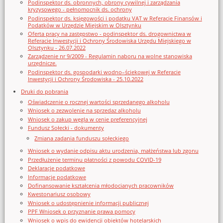
Podinspektor ds. obronnych, obrony cywilnej i zarządzania
kryzysowego - pełnomocnik ds. ochrony
Podinspektor ds. księgowości i podatku VAT w Referacie Finansów i
Podatków w Urzędzie Miejskim w Olsztynku
Oferta pracy na zastępstwo - podinspektor ds. drogownictwa w
Referacie Inwestycji i Ochrony Środowiska Urzędu Miejskiego w
Olsztynku - 26.07.2022
Zarządzenie nr 9/2009 - Regulamin naboru na wolne stanowiska
urzędnicze.
Podinspektor ds. gospodarki wodno–ściekowej w Referacie
Inwestycji i Ochrony Środowiska - 25.10.2022
Druki do pobrania
Oświadczenie o rocznej wartości sprzedanego alkoholu
Wniosek o zezwolenie na sprzedaz alkoholu
Wniosek o zakup węgla w cenie preferencyjnej
Fundusz Sołecki - dokumenty
Zmiana zadania funduszu sołeckiego
Wniosek o wydanie odpisu aktu urodzenia, małżeństwa lub zgonu
Przedłużenie terminu płatności z powodu COVID-19
Deklaracje podatkowe
Informacje podatkowe
Dofinansowanie kształcenia młodocianych pracowników
Kwestonariusz osobowy
Wniosek o udostępnienie informacji publicznej
PPF Wniosek o przyznanie prawa pomocy
Wniosek o wpis do ewidencji obiektów hotelarskich