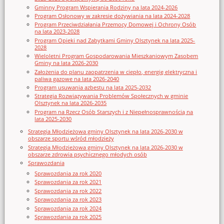
Gminny Program Wspierania Rodziny na lata 2024-2026
Program Osłonowy w zakresie dożywiania na lata 2024-2028
Program Przeciwdziałania Przemocy Domowej i Ochrony Osób
na lata 2023-2028
Program Opieki nad Zabytkami Gminy Olsztynek na lata 2025-
2028
Wieloletni Program Gospodarowania Mieszkaniowym Zasobem
Gminy na lata 2026-2030
Założenia do planu zaopatrzenia w ciepło, energię elektryczna i
paliwa gazowe na lata 2026-2040
Program usuwania azbestu na lata 2025-2032
Strategia Rozwiązywania Problemów Społecznych w gminie
Olsztynek na lata 2026-2035
Program na Rzecz Osób Starszych i z Niepełnosprawnością na
lata 2025-2030
Strategia Młodzieżowa gminy Olsztynek na lata 2026-2030 w
obszarze sportu wśród młodzieży
Strategia Młodzieżowa gminy Olsztynek na lata 2026-2030 w
obszarze zdrowia psychicznego młodych osób
Sprawozdania
Sprawozdania za rok 2020
Sprawozdania za rok 2021
Sprawozdania za rok 2022
Sprawozdania za rok 2023
Sprawozdania za rok 2024
Sprawozdania za rok 2025