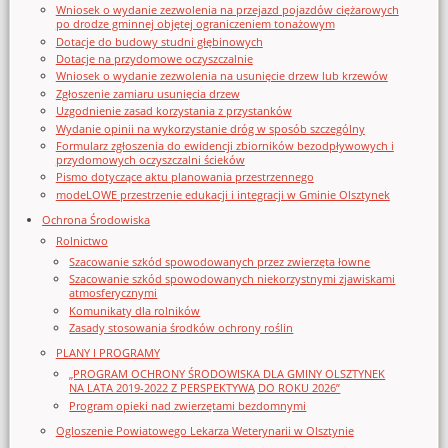
Wniosek o wydanie zezwolenia na przejazd pojazdów ciężarowych
po drodze gminnej objętej ograniczeniem tonażowym
Dotacje do budowy studni głębinowych
Dotacje na przydomowe oczyszczalnie
Wniosek o wydanie zezwolenia na usunięcie drzew lub krzewów
Zgłoszenie zamiaru usunięcia drzew
Uzgodnienie zasad korzystania z przystanków
Wydanie opinii na wykorzystanie dróg w sposób szczególny
Formularz zgłoszenia do ewidencji zbiorników bezodpływowych i
przydomowych oczyszczalni ścieków
Pismo dotyczące aktu planowania przestrzennego
modeLOWE przestrzenie edukacji i integracji w Gminie Olsztynek
Ochrona Środowiska
Rolnictwo
Szacowanie szkód spowodowanych przez zwierzęta łowne
Szacowanie szkód spowodowanych niekorzystnymi zjawiskami
atmosferycznymi
Komunikaty dla rolników
Zasady stosowania środków ochrony roślin
PLANY I PROGRAMY
„PROGRAM OCHRONY ŚRODOWISKA DLA GMINY OLSZTYNEK
NA LATA 2019-2022 Z PERSPEKTYWĄ DO ROKU 2026”
Program opieki nad zwierzętami bezdomnymi
Ogloszenie Powiatowego Lekarza Weterynarii w Olsztynie