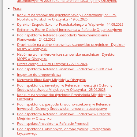
alkoholowych w 2026 roku na terenie miasta i gminy Olsztynek
Praca
Konkurs na stanowisko dyrektora Szkoły Podstawowej nr 1 im.
Noblistów Polskich w Olsztynku - 19.06.2026
Dyrektor Zespołu Szkolno-Przedszkolnego w Waplewie - 14.08.2025
Referent w Biurze Obsługi Interesanta w Referacie Organizacyjnym
Podinspektor w Referacie Gospodarki Nieruchomościami i
Planowania - 24.02.2025
Drugi nabór na wolne kierownicze stanowisko urzędnicze - Dyrektor
MOPS w Olsztynku
Nabór na wolne kierownicze stanowisko urzędnicze - Dyrektor
MOPS w Olsztynku
Prezes Zarządu TBS w Olsztynku - 27.09.2024
Podinspektor w Referacie Finansów i Podatków - 19.08.2024
Inspektor ds. drogownictwa
Kierownik Biura Rady Miejskiej w Olsztynku
Podinspektor ds. inwestycji w Referacie Inwestycji i Ochrony
Środowiska Urzędu Miejskiego w Olsztynku - 25.09.2023
Konkurs na stanowisko dyrektora Przedszkola Miejskiego w
Olsztynku
Podinspektor ds. gospodarki wodno-ściekowej w Referacie
Inwestycji i Ochrony Środowiska - umowa na zastępstwo
Podinspektor w Referacie Finansów i Podatków w Urzędzie
Miejskim w Olsztynku
Podinspektor/inspektor w Referacie Promocji
Podinspektor ds. obronnych, obrony cywilnej i zarządzania
kryzysowego