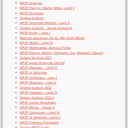
MPZP Ameryka
MPZP Platyny i Warlity Małe – część II
MPZP Sportowa
Zmiana studium
MPZP Olsztynek Wschód – część II
Zmiana studium – drugie wyłożenie
MPZP Kunki – czesc I
Warunki zabudowy dla dz. 380 obręb Mierki
MPZP Mierki – część III
MPZP Mierkowska, Zielona i Polna
MPZP Platyny, Warlity, Elgnówko, Gaj, Wigwałd i Zawady
Zmiana Studium 2021
MPZP węzeł Olsztynek Zachód
MPZP Waplewo – część IV
MPZP ul. Behringa
MPZP Królikowo – czesc I
MPZP Waplewo – czesc V
Zmiana studium 2022
MPZP Pawłowo – część III
Zmiana studium 2022 II
MPZP jezioro Jemiołowo
MPZP Wilcza – obszar A
MPZP Gąsiorowo – część III
MPZP ul. Behringa – część II
MPZP Perłowa i Pionierów
Zmiana MPZP Kunki