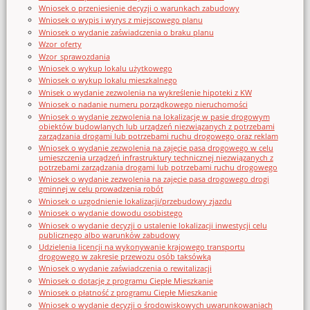
Wniosek o przeniesienie decyzji o warunkach zabudowy
Wniosek o wypis i wyrys z miejscowego planu
Wniosek o wydanie zaświadczenia o braku planu
Wzor_oferty
Wzor_sprawozdania
Wniosek o wykup lokalu użytkowego
Wniosek o wykup lokalu mieszkalnego
Wnisek o wydanie zezwolenia na wykreślenie hipoteki z KW
Wniosek o nadanie numeru porządkowego nieruchomości
Wniosek o wydanie zezwolenia na lokalizację w pasie drogowym
obiektów budowlanych lub urządzeń niezwiązanych z potrzebami
zarządzania drogami lub potrzebami ruchu drogowego oraz reklam
Wniosek o wydanie zezwolenia na zajęcie pasa drogowego w celu
umieszczenia urządzeń infrastruktury technicznej niezwiązanych z
potrzebami zarządzania drogami lub potrzebami ruchu drogowego
Wniosek o wydanie zezwolenia na zajęcie pasa drogowego drogi
gminnej w celu prowadzenia robót
Wniosek o uzgodnienie lokalizacji/przebudowy zjazdu
Wniosek o wydanie dowodu osobistego
Wniosek o wydanie decyzji o ustalenie lokalizacji inwestycji celu
publicznego albo warunków zabudowy
Udzielenia licencji na wykonywanie krajowego transportu
drogowego w zakresie przewozu osób taksówką
Wniosek o wydanie zaświadczenia o rewitalizacji
Wniosek o dotację z programu Ciepłe Mieszkanie
Wniosek o płatność z programu Ciepłe Mieszkanie
Wniosek o wydanie decyzji o środowiskowych uwarunkowaniach