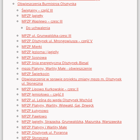
Obwieszczenia Burmistrza Olsztynka
Świętajny – część III
MPZP Jagiełły
MPZP Waplewo – czesc III
Do uchwalenia
MPZP ul. Grunwaldzka-czesc III
MPZP Olsztynek ul. Mrongowiusza – część V
MPZP Mierki
MPZP Jeziorna i Jagielly
MPZP Sosnowa
MPZP linia energetyczna Olsztynek-Biesal
mpzp Platyny, Warlity Małe - obwieszczenie
MPZP Świerkocin
Obwieszczenie w sprawie projektu zmiany mpzp m. Olsztynek
ul. Słoneczna
MPZP Lipowo Kurkowskie – czesc II
MPZP Jemiołowo – część II
MPZP ul. Leśna do węzła Olsztynek Wschód
MPZP Platyny, Warlity, Wigwałd, Gaj, Drwęck
MPZP Łutynowo
MPZP Pawłowo
MPZP Jagielly, Strazacka, Grunwaldzka, Mazurska, Warszawska
MPZP Platyny i Warlity Małe
MPZP Olsztynek ul. Poranna
MPZP Słoneczna