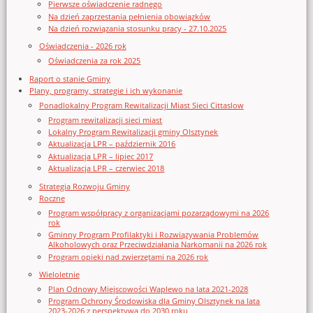
Pierwsze oświadczenie radnego
Na dzień zaprzestania pełnienia obowiązków
Na dzień rozwiązania stosunku pracy - 27.10.2025
Oświadczenia - 2026 rok
Oświadczenia za rok 2025
Raport o stanie Gminy
Plany, programy, strategie i ich wykonanie
Ponadlokalny Program Rewitalizacji Miast Sieci Cittaslow
Program rewitalizacji sieci miast
Lokalny Program Rewitalizacji gminy Olsztynek
Aktualizacja LPR – październik 2016
Aktualizacja LPR – lipiec 2017
Aktualizacja LPR – czerwiec 2018
Strategia Rozwoju Gminy
Roczne
Program współpracy z organizacjami pozarządowymi na 2026
rok
Gminny Program Profilaktyki i Rozwiązywania Problemów
Alkoholowych oraz Przeciwdziałania Narkomanii na 2026 rok
Program opieki nad zwierzętami na 2026 rok
Wieloletnie
Plan Odnowy Miejscowości Waplewo na lata 2021-2028
Program Ochrony Środowiska dla Gminy Olsztynek na lata
2023-2026 z perspektywą do 2030 roku