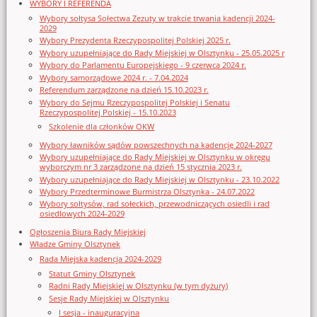
WYBORY I REFERENDA
Wybory sołtysa Sołectwa Zezuty w trakcie trwania kadencji 2024-
2029
Wybory Prezydenta Rzeczypospolitej Polskiej 2025 r.
Wybory uzupełniające do Rady Miejskiej w Olsztynku - 25.05.2025 r
Wybory do Parlamentu Europejskiego - 9 czerwca 2024 r.
Wybory samorządowe 2024 r. - 7.04.2024
Referendum zarządzone na dzień 15.10.2023 r.
Wybory do Sejmu Rzeczypospolitej Polskiej i Senatu
Rzeczypospolitej Polskiej - 15.10.2023
Szkolenie dla członków OKW
Wybory ławników sądów powszechnych na kadencję 2024-2027
Wybory uzupełniające do Rady Miejskiej w Olsztynku w okręgu
wyborczym nr 3 zarządzone na dzień 15 stycznia 2023 r.
Wybory uzupełniające do Rady Miejskiej w Olsztynku - 23.10.2022
Wybory Przedterminowe Burmistrza Olsztynka - 24.07.2022
Wybory sołtysów, rad sołeckich, przewodniczących osiedli i rad
osiedlowych 2024-2029
Ogłoszenia Biura Rady Miejskiej
Władze Gminy Olsztynek
Rada Miejska kadencja 2024-2029
Statut Gminy Olsztynek
Radni Rady Miejskiej w Olsztynku (w tym dyżury)
Sesje Rady Miejskiej w Olsztynku
I sesja - inauguracyjna