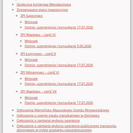
Społeczna Inicjatywa Mieszkaniowa
Zintegrowane plany inwestycyjne
ZPI Gąsiorowo
Wniosek
Opinie, uzgodnienia i konsultacje 17.07.2026
ZPI Waplewo – część VI
Wniosek
Opinie, uzgodnienia i konsultacje 5.06.2026
ZPI Łutynowo – część II
Wniosek
Opinie, uzgodnienia i konsultacje 17.07.2026
ZPI Witramowo – część VI
Wniosek
Opinie, uzgodnienia i konsultacje 17.07.2026
ZPI Waplewo – część VII
Wniosek
Opinie, uzgodnienia i konsultacje 17.07.2026
Ogłoszenia Warmińsko-Mazurskiego Urzędu Wojewódzkiego
Ogłoszenie o najmie lokalu mieszkalnego w Elgnówku
Ogłoszenie o zamiarze wyboru operatora
Ogłoszenie o zamiarze wyboru operatora publicznego transportu
zbiorowego w trybie przetargu nieograniczonego