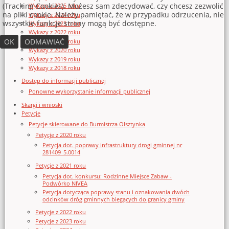
(Tracking Cookies). Możesz sam zdecydować, czy chcesz zezwolić
Wykazy z 2025 roku
na pliki cookie. Należy pamiętać, że w przypadku odrzucenia, nie
Wykazy z 2024 roku
wszystkie funkcje strony mogą być dostępne.
Wykazy z 2023 roku
Wykazy z 2022 roku
OK
ODMAWIAĆ
Wykazy z 2021 roku
Wykazy z 2020 roku
Wykazy z 2019 roku
Wykazy z 2018 roku
Dostęp do informacji publicznej
Ponowne wykorzystanie informacji publicznej
Skargi i wnioski
Petycje
Petycje skierowane do Burmistrza Olsztynka
Petycje z 2020 roku
Petycja dot. poprawy infrastruktury drogi gminnej nr
281409_5.0014
Petycje z 2021 roku
Petycja dot. konkursu: Rodzinne Miejsce Zabaw -
Podwórko NIVEA
Petycja dotycząca poprawy stanu i oznakowania dwóch
odcinków dróg gminnych biegących do granicy gminy
Petycje z 2022 roku
Petycje z 2023 roku