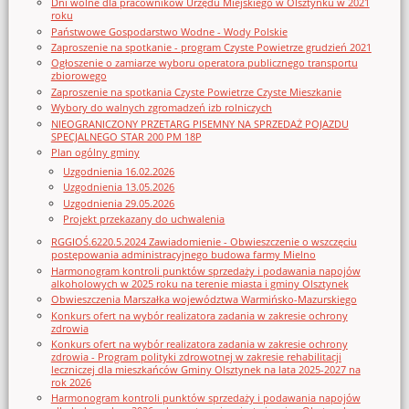
Dni wolne dla pracowników Urzędu Miejskiego w Olsztynku w 2021
roku
Państwowe Gospodarstwo Wodne - Wody Polskie
Zaproszenie na spotkanie - program Czyste Powietrze grudzień 2021
Ogłoszenie o zamiarze wyboru operatora publicznego transportu
zbiorowego
Zaproszenie na spotkania Czyste Powietrze Czyste Mieszkanie
Wybory do walnych zgromadzeń izb rolniczych
NIEOGRANICZONY PRZETARG PISEMNY NA SPRZEDAŻ POJAZDU
SPECJALNEGO STAR 200 PM 18P
Plan ogólny gminy
Uzgodnienia 16.02.2026
Uzgodnienia 13.05.2026
Uzgodnienia 29.05.2026
Projekt przekazany do uchwalenia
RGGIOŚ.6220.5.2024 Zawiadomienie - Obwieszczenie o wszczęciu
postępowania administracyjnego budowa farmy Mielno
Harmonogram kontroli punktów sprzedaży i podawania napojów
alkoholowych w 2025 roku na terenie miasta i gminy Olsztynek
Obwieszczenia Marszałka województwa Warmińsko-Mazurskiego
Konkurs ofert na wybór realizatora zadania w zakresie ochrony
zdrowia
Konkurs ofert na wybór realizatora zadania w zakresie ochrony
zdrowia - Program polityki zdrowotnej w zakresie rehabilitacji
leczniczej dla mieszkańców Gminy Olsztynek na lata 2025-2027 na
rok 2026
Harmonogram kontroli punktów sprzedaży i podawania napojów