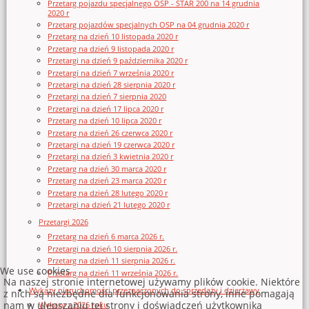
Przetarg pojazdu specjalnego OSP - STAR 200 na 14 grudnia
2020 r
Przetarg pojazdów specjalnych OSP na 04 grudnia 2020 r
Przetarg na dzień 10 listopada 2020 r
Przetarg na dzień 9 listopada 2020 r
Przetargi na dzień 9 października 2020 r
Przetargi na dzień 7 września 2020 r
Przetargi na dzień 28 sierpnia 2020 r
Przetargi na dzień 7 sierpnia 2020
Przetargi na dzień 17 lipca 2020 r
Przetarg na dzień 10 lipca 2020 r
Przetarg na dzień 26 czerwca 2020 r
Przetargi na dzień 19 czerwca 2020 r
Przetargi na dzień 3 kwietnia 2020 r
Przetarg na dzień 30 marca 2020 r
Przetarg na dzień 23 marca 2020 r
Przetarg na dzień 28 lutego 2020 r
Przetargi na dzień 21 lutego 2020 r
Przetargi 2026
Przetarg na dzień 6 marca 2026 r.
Przetargi na dzień 10 sierpnia 2026 r.
Przetarg na dzień 11 sierpnia 2026 r.
We use cookies
Przetarg na dzień 11 września 2026 r.
Na naszej stronie internetowej używamy plików cookie. Niektóre
Wykazy nieruchomości przeznaczonych do sprzedaży i dzierżawy
z nich są niezbędne dla funkcjonowania strony, inne pomagają
nam w ulepszaniu tej strony i doświadczeń użytkownika
Wykazy z 2026 roku