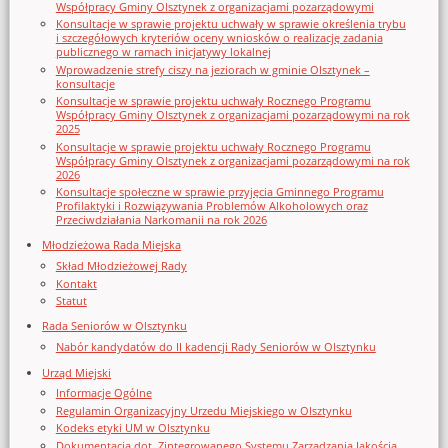
Współpracy Gminy Olsztynek z organizacjami pozarządowymi
Konsultacje w sprawie projektu uchwały w sprawie określenia trybu
i szczegółowych kryteriów oceny wniosków o realizację zadania
publicznego w ramach inicjatywy lokalnej
Wprowadzenie strefy ciszy na jeziorach w gminie Olsztynek –
konsultacje
Konsultacje w sprawie projektu uchwały Rocznego Programu
Współpracy Gminy Olsztynek z organizacjami pozarządowymi na rok
2025
Konsultacje w sprawie projektu uchwały Rocznego Programu
Współpracy Gminy Olsztynek z organizacjami pozarządowymi na rok
2026
Konsultacje społeczne w sprawie przyjęcia Gminnego Programu
Profilaktyki i Rozwiązywania Problemów Alkoholowych oraz
Przeciwdziałania Narkomanii na rok 2026
Młodzieżowa Rada Miejska
Skład Młodzieżowej Rady
Kontakt
Statut
Rada Seniorów w Olsztynku
Nabór kandydatów do II kadencji Rady Seniorów w Olsztynku
Urząd Miejski
Informacje Ogólne
Regulamin Organizacyjny Urzedu Miejskiego w Olsztynku
Kodeks etyki UM w Olsztynku
Dokumentacja dot. Zintegrowanego Systemu Zarządzania Jakością