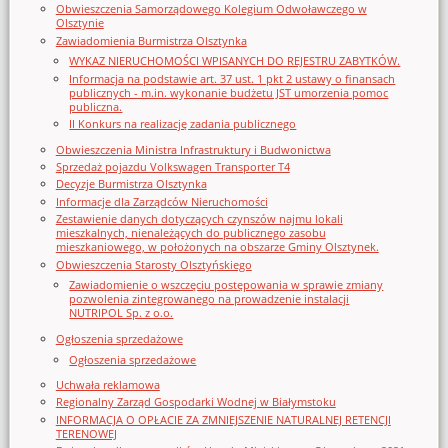
Obwieszczenia Samorządowego Kolegium Odwoławczego w
Olsztynie
Zawiadomienia Burmistrza Olsztynka
WYKAZ NIERUCHOMOŚCI WPISANYCH DO REJESTRU ZABYTKÓW.
Informacja na podstawie art. 37 ust. 1 pkt 2 ustawy o finansach
publicznych - m.in. wykonanie budżetu JST umorzenia pomoc
publiczna.
II Konkurs na realizację zadania publicznego
Obwieszczenia Ministra Infrastruktury i Budwonictwa
Sprzedaż pojazdu Volkswagen Transporter T4
Decyzje Burmistrza Olsztynka
Informacje dla Zarządców Nieruchomości
Zestawienie danych dotyczących czynszów najmu lokali
mieszkalnych, nienależących do publicznego zasobu
mieszkaniowego, w położonych na obszarze Gminy Olsztynek.
Obwieszczenia Starosty Olsztyńskiego
Zawiadomienie o wszczęciu postępowania w sprawie zmiany
pozwolenia zintegrowanego na prowadzenie instalacji
NUTRIPOL Sp. z o.o.
Ogłoszenia sprzedażowe
Ogłoszenia sprzedażowe
Uchwała reklamowa
Regionalny Zarząd Gospodarki Wodnej w Białymstoku
INFORMACJA O OPŁACIE ZA ZMNIEJSZENIE NATURALNEJ RETENCJI
TERENOWEJ