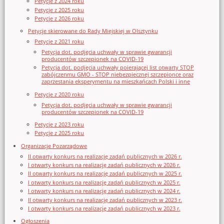
Petycje z 2024 roku
Petycje z 2025 roku
Petycje z 2026 roku
Petycje skierowane do Rady Miejskiej w Olsztynku
Petycje z 2021 roku
Petycja dot. podjęcia uchwały w sprawie gwarancji
producentów szczepionek na COVID-19
Petycja dot. podjęcia uchwały poierającej list otwarty STOP
zabójczenmu GMO - STOP niebezpiecznej szczepionce oraz
zaprzestania eksperymentu na mieszkańcach Polski i inne
Petycje z 2020 roku
Petycja dot. podjęcia uchwały w sprawie gwarancji
producentów szczepionek na COVID-19
Petycje z 2023 roku
Petycje z 2025 roku
Organizacje Pozarządowe
II otwarty konkurs na realizację zadań publicznych w 2026 r.
I otwarty konkurs na realizację zadań publicznych w 2026 r.
II otwarty konkurs na realizację zadań publicznych w 2025 r.
I otwarty konkurs na realizację zadań publicznych w 2025 r.
I otwarty konkurs na realizację zadań publicznych w 2024 r.
II otwarty konkurs na realizację zadań publicznych w 2023 r.
I otwarty konkurs na realizację zadań publicznych w 2023 r.
Ogłoszenia