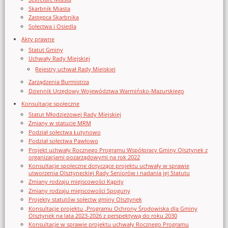
Skarbnik Miasta
Zastępca Skarbnika
Sołectwa i Osiedla
Akty prawne
Statut Gminy
Uchwały Rady Miejskiej
Rejestry uchwał Rady Miejskiej
Zarządzenia Burmistrza
Dziennik Urzędowy Województwa Warmińsko-Mazurskiego
Konsultacje społeczne
Statut Młodzieżowej Rady Miejskiej
Zmiany w statucie MRM
Podział sołectwa Łutynowo
Podział sołectwa Pawłowo
Projekt uchwały Rocznego Programu Współpracy Gminy Olsztynek z
organizacjami pozarządowymi na rok 2022
Konsultacje społeczne dotyczące projektu uchwały w sprawie
utworzenia Olsztyneckiej Rady Seniorów i nadania jej Statutu
Zmiany rodzaju miejscowości Kąpity
Zmiany rodzaju miejscowości Spoguny
Projekty statutów sołectw gminy Olsztynek
Konsultacje projektu „Programu Ochrony Środowiska dla Gminy
Olsztynek na lata 2023-2026 z perspektywą do roku 2030
Konsultacje w sprawie projektu uchwały Rocznego Programu