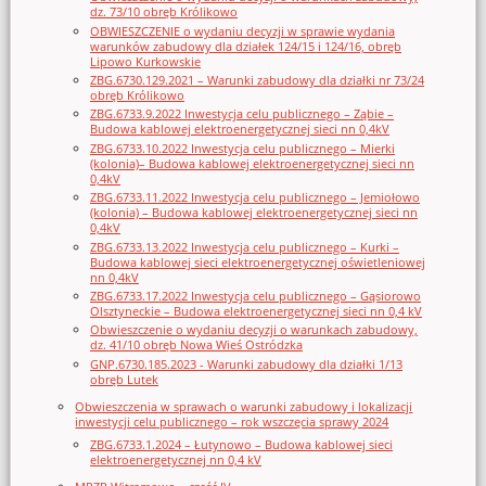
dz. 73/10 obręb Królikowo
OBWIESZCZENIE o wydaniu decyzji w sprawie wydania
warunków zabudowy dla działek 124/15 i 124/16, obręb
Lipowo Kurkowskie
ZBG.6730.129.2021 – Warunki zabudowy dla działki nr 73/24
obręb Królikowo
ZBG.6733.9.2022 Inwestycja celu publicznego – Ząbie –
Budowa kablowej elektroenergetycznej sieci nn 0,4kV
ZBG.6733.10.2022 Inwestycja celu publicznego – Mierki
(kolonia)– Budowa kablowej elektroenergetycznej sieci nn
0,4kV
ZBG.6733.11.2022 Inwestycja celu publicznego – Jemiołowo
(kolonia) – Budowa kablowej elektroenergetycznej sieci nn
0,4kV
ZBG.6733.13.2022 Inwestycja celu publicznego – Kurki –
Budowa kablowej sieci elektroenergetycznej oświetleniowej
nn 0,4kV
ZBG.6733.17.2022 Inwestycja celu publicznego – Gąsiorowo
Olsztyneckie – Budowa elektroenergetycznej sieci nn 0,4 kV
Obwieszczenie o wydaniu decyzji o warunkach zabudowy,
dz. 41/10 obręb Nowa Wieś Ostródzka
GNP.6730.185.2023 - Warunki zabudowy dla działki 1/13
obręb Lutek
Obwieszczenia w sprawach o warunki zabudowy i lokalizacji
inwestycji celu publicznego – rok wszczęcia sprawy 2024
ZBG.6733.1.2024 – Łutynowo – Budowa kablowej sieci
elektroenergetycznej nn 0,4 kV