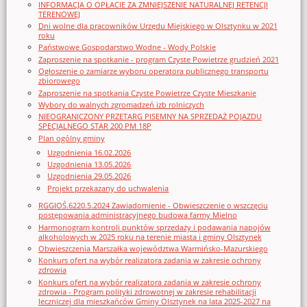
INFORMACJA O OPŁACIE ZA ZMNIEJSZENIE NATURALNEJ RETENCJI
TERENOWEJ
Dni wolne dla pracowników Urzędu Miejskiego w Olsztynku w 2021
roku
Państwowe Gospodarstwo Wodne - Wody Polskie
Zaproszenie na spotkanie - program Czyste Powietrze grudzień 2021
Ogłoszenie o zamiarze wyboru operatora publicznego transportu
zbiorowego
Zaproszenie na spotkania Czyste Powietrze Czyste Mieszkanie
Wybory do walnych zgromadzeń izb rolniczych
NIEOGRANICZONY PRZETARG PISEMNY NA SPRZEDAŻ POJAZDU
SPECJALNEGO STAR 200 PM 18P
Plan ogólny gminy
Uzgodnienia 16.02.2026
Uzgodnienia 13.05.2026
Uzgodnienia 29.05.2026
Projekt przekazany do uchwalenia
RGGIOŚ.6220.5.2024 Zawiadomienie - Obwieszczenie o wszczęciu
postępowania administracyjnego budowa farmy Mielno
Harmonogram kontroli punktów sprzedaży i podawania napojów
alkoholowych w 2025 roku na terenie miasta i gminy Olsztynek
Obwieszczenia Marszałka województwa Warmińsko-Mazurskiego
Konkurs ofert na wybór realizatora zadania w zakresie ochrony
zdrowia
Konkurs ofert na wybór realizatora zadania w zakresie ochrony
zdrowia - Program polityki zdrowotnej w zakresie rehabilitacji
leczniczej dla mieszkańców Gminy Olsztynek na lata 2025-2027 na