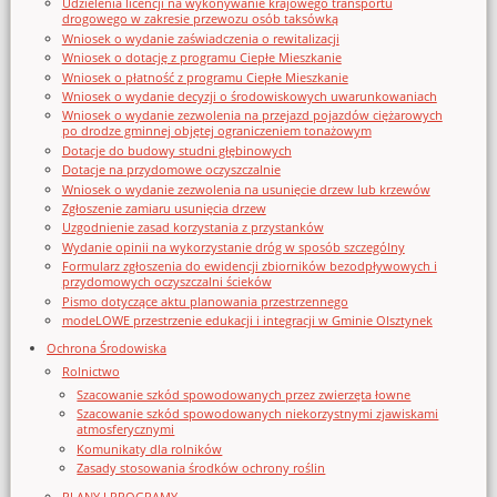
Udzielenia licencji na wykonywanie krajowego transportu
drogowego w zakresie przewozu osób taksówką
Wniosek o wydanie zaświadczenia o rewitalizacji
Wniosek o dotację z programu Ciepłe Mieszkanie
Wniosek o płatność z programu Ciepłe Mieszkanie
Wniosek o wydanie decyzji o środowiskowych uwarunkowaniach
Wniosek o wydanie zezwolenia na przejazd pojazdów ciężarowych
po drodze gminnej objętej ograniczeniem tonażowym
Dotacje do budowy studni głębinowych
Dotacje na przydomowe oczyszczalnie
Wniosek o wydanie zezwolenia na usunięcie drzew lub krzewów
Zgłoszenie zamiaru usunięcia drzew
Uzgodnienie zasad korzystania z przystanków
Wydanie opinii na wykorzystanie dróg w sposób szczególny
Formularz zgłoszenia do ewidencji zbiorników bezodpływowych i
przydomowych oczyszczalni ścieków
Pismo dotyczące aktu planowania przestrzennego
modeLOWE przestrzenie edukacji i integracji w Gminie Olsztynek
Ochrona Środowiska
Rolnictwo
Szacowanie szkód spowodowanych przez zwierzęta łowne
Szacowanie szkód spowodowanych niekorzystnymi zjawiskami
atmosferycznymi
Komunikaty dla rolników
Zasady stosowania środków ochrony roślin
PLANY I PROGRAMY