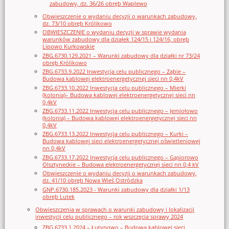
zabudowy, dz. 36/26 obręb Waplewo
Obwieszczenie o wydaniu decyzji o warunkach zabudowy,
dz. 73/10 obręb Królikowo
OBWIESZCZENIE o wydaniu decyzji w sprawie wydania
warunków zabudowy dla działek 124/15 i 124/16, obręb
Lipowo Kurkowskie
ZBG.6730.129.2021 – Warunki zabudowy dla działki nr 73/24
obręb Królikowo
ZBG.6733.9.2022 Inwestycja celu publicznego – Ząbie –
Budowa kablowej elektroenergetycznej sieci nn 0,4kV
ZBG.6733.10.2022 Inwestycja celu publicznego – Mierki
(kolonia)– Budowa kablowej elektroenergetycznej sieci nn
0,4kV
ZBG.6733.11.2022 Inwestycja celu publicznego – Jemiołowo
(kolonia) – Budowa kablowej elektroenergetycznej sieci nn
0,4kV
ZBG.6733.13.2022 Inwestycja celu publicznego – Kurki –
Budowa kablowej sieci elektroenergetycznej oświetleniowej
nn 0,4kV
ZBG.6733.17.2022 Inwestycja celu publicznego – Gąsiorowo
Olsztyneckie – Budowa elektroenergetycznej sieci nn 0,4 kV
Obwieszczenie o wydaniu decyzji o warunkach zabudowy,
dz. 41/10 obręb Nowa Wieś Ostródzka
GNP.6730.185.2023 - Warunki zabudowy dla działki 1/13
obręb Lutek
Obwieszczenia w sprawach o warunki zabudowy i lokalizacji
inwestycji celu publicznego – rok wszczęcia sprawy 2024
ZBG.6733.1.2024 – Łutynowo – Budowa kablowej sieci