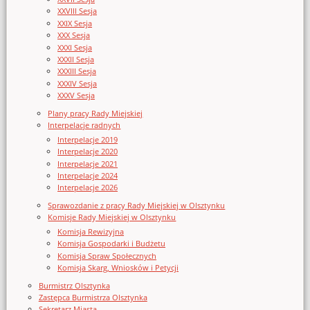
XXVIII Sesja
XXIX Sesja
XXX Sesja
XXXI Sesja
XXXII Sesja
XXXIII Sesja
XXXIV Sesja
XXXV Sesja
Plany pracy Rady Miejskiej
Interpelacje radnych
Interpelacje 2019
Interpelacje 2020
Interpelacje 2021
Interpelacje 2024
Interpelacje 2026
Sprawozdanie z pracy Rady Miejskiej w Olsztynku
Komisje Rady Miejskiej w Olsztynku
Komisja Rewizyjna
Komisja Gospodarki i Budżetu
Komisja Spraw Społecznych
Komisja Skarg, Wniosków i Petycji
Burmistrz Olsztynka
Zastępca Burmistrza Olsztynka
Sekretarz Miasta