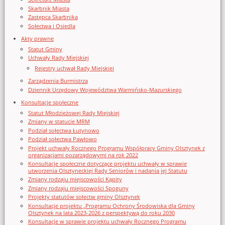
Skarbnik Miasta
Zastępca Skarbnika
Sołectwa i Osiedla
Akty prawne
Statut Gminy
Uchwały Rady Miejskiej
Rejestry uchwał Rady Miejskiej
Zarządzenia Burmistrza
Dziennik Urzędowy Województwa Warmińsko-Mazurskiego
Konsultacje społeczne
Statut Młodzieżowej Rady Miejskiej
Zmiany w statucie MRM
Podział sołectwa Łutynowo
Podział sołectwa Pawłowo
Projekt uchwały Rocznego Programu Współpracy Gminy Olsztynek z
organizacjami pozarządowymi na rok 2022
Konsultacje społeczne dotyczące projektu uchwały w sprawie
utworzenia Olsztyneckiej Rady Seniorów i nadania jej Statutu
Zmiany rodzaju miejscowości Kąpity
Zmiany rodzaju miejscowości Spoguny
Projekty statutów sołectw gminy Olsztynek
Konsultacje projektu „Programu Ochrony Środowiska dla Gminy
Olsztynek na lata 2023-2026 z perspektywą do roku 2030
Konsultacje w sprawie projektu uchwały Rocznego Programu