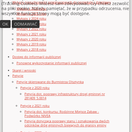
Wykazy nieruchomości przeznaczonych do sprzedaży i dzierżawy
(Tracking Cookies). Możesz sam zdecydować, czy chcesz zezwolić
na pliki cookie. Należy pamiętać, że w przypadku odrzucenia, nie
Wykazy z 2026 roku
wszystkie funkcje strony mogą być dostępne.
Wykazy z 2025 roku
Wykazy z 2024 roku
OK
ODMAWIAĆ
Wykazy z 2023 roku
Wykazy z 2022 roku
Wykazy z 2021 roku
Wykazy z 2020 roku
Wykazy z 2019 roku
Wykazy z 2018 roku
Dostęp do informacji publicznej
Ponowne wykorzystanie informacji publicznej
Skargi i wnioski
Petycje
Petycje skierowane do Burmistrza Olsztynka
Petycje z 2020 roku
Petycja dot. poprawy infrastruktury drogi gminnej nr
281409_5.0014
Petycje z 2021 roku
Petycja dot. konkursu: Rodzinne Miejsce Zabaw -
Podwórko NIVEA
Petycja dotycząca poprawy stanu i oznakowania dwóch
odcinków dróg gminnych biegących do granicy gminy