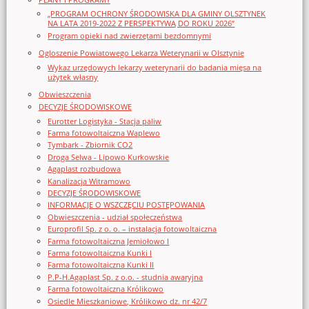
„PROGRAM OCHRONY ŚRODOWISKA DLA GMINY OLSZTYNEK
NA LATA 2019-2022 Z PERSPEKTYWĄ DO ROKU 2026”
Program opieki nad zwierzętami bezdomnymi
Ogloszenie Powiatowego Lekarza Weterynarii w Olsztynie
Wykaz urzędowych lekarzy weterynarii do badania mięsa na
użytek własny
Obwieszczenia
DECYZJE ŚRODOWISKOWE
Eurotter Logistyka - Stacja paliw
Farma fotowoltaiczna Waplewo
Tymbark - Zbiornik CO2
Droga Selwa - Lipowo Kurkowskie
Agaplast rozbudowa
Kanalizacja Witramowo
DECYZJE ŚRODOWISKOWE
INFORMACJE O WSZCZĘCIU POSTĘPOWANIA
Obwieszczenia - udział społeczeństwa
Europrofil Sp. z o. o. – instalacja fotowoltaiczna
Farma fotowoltaiczna Jemiołowo I
Farma fotowoltaiczna Kunki I
Farma fotowoltaiczna Kunki II
P.P-H.Agaplast Sp. z o.o. - studnia awaryjna
Farma fotowoltaiczna Królikowo
Osiedle Mieszkaniowe, Królikowo dz. nr 42/7