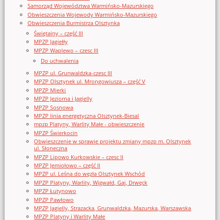
Samorząd Województwa Warmińsko-Mazurskiego
Obwieszczenia Wojewody Warmińsko-Mazurskiego
Obwieszczenia Burmistrza Olsztynka
Świętajny – część III
MPZP Jagiełły
MPZP Waplewo – czesc III
Do uchwalenia
MPZP ul. Grunwaldzka-czesc III
MPZP Olsztynek ul. Mrongowiusza – część V
MPZP Mierki
MPZP Jeziorna i Jagielly
MPZP Sosnowa
MPZP linia energetyczna Olsztynek-Biesal
mpzp Platyny, Warlity Małe - obwieszczenie
MPZP Świerkocin
Obwieszczenie w sprawie projektu zmiany mpzp m. Olsztynek
ul. Słoneczna
MPZP Lipowo Kurkowskie – czesc II
MPZP Jemiołowo – część II
MPZP ul. Leśna do węzła Olsztynek Wschód
MPZP Platyny, Warlity, Wigwałd, Gaj, Drwęck
MPZP Łutynowo
MPZP Pawłowo
MPZP Jagielly, Strazacka, Grunwaldzka, Mazurska, Warszawska
MPZP Platyny i Warlity Małe