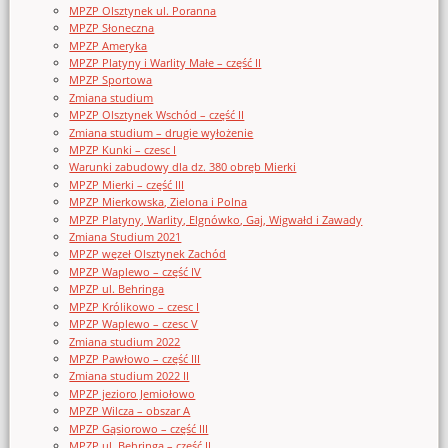
MPZP Olsztynek ul. Poranna
MPZP Słoneczna
MPZP Ameryka
MPZP Platyny i Warlity Małe – część II
MPZP Sportowa
Zmiana studium
MPZP Olsztynek Wschód – część II
Zmiana studium – drugie wyłożenie
MPZP Kunki – czesc I
Warunki zabudowy dla dz. 380 obręb Mierki
MPZP Mierki – część III
MPZP Mierkowska, Zielona i Polna
MPZP Platyny, Warlity, Elgnówko, Gaj, Wigwałd i Zawady
Zmiana Studium 2021
MPZP węzeł Olsztynek Zachód
MPZP Waplewo – część IV
MPZP ul. Behringa
MPZP Królikowo – czesc I
MPZP Waplewo – czesc V
Zmiana studium 2022
MPZP Pawłowo – część III
Zmiana studium 2022 II
MPZP jezioro Jemiołowo
MPZP Wilcza – obszar A
MPZP Gąsiorowo – część III
MPZP ul. Behringa – część II