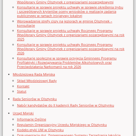
Współpracy Gminy Olsztynek z organizacjami pozarządowymi
Konsultacje w sprawie projektu uchwały w sprawie określenia trybu
i szczegółowych kryteriów oceny wniosków o realizację zadania
publicznego w ramach inicjatywy lokalnej
Wprowadzenie strefy ciszy na jeziorach w gminie Olsztynek –
konsultacje
Konsultacje w sprawie projektu uchwały Rocznego Programu
Współpracy Gminy Olsztynek z organizacjami pozarządowymi na rok
2025
Konsultacje w sprawie projektu uchwały Rocznego Programu
Współpracy Gminy Olsztynek z organizacjami pozarządowymi na rok
2026
Konsultacje społeczne w sprawie przyjęcia Gminnego Programu
Profilaktyki i Rozwiązywania Problemów Alkoholowych oraz
Przeciwdziałania Narkomanii na rok 2026
Młodzieżowa Rada Miejska
Skład Młodzieżowej Rady
Kontakt
Statut
Rada Seniorów w Olsztynku
Nabór kandydatów do II kadencji Rady Seniorów w Olsztynku
Urząd Miejski
Informacje Ogólne
Regulamin Organizacyjny Urzedu Miejskiego w Olsztynku
Kodeks etyki UM w Olsztynku
Dokumentacja dot. Zintegrowanego Systemu Zarządzania Jakością