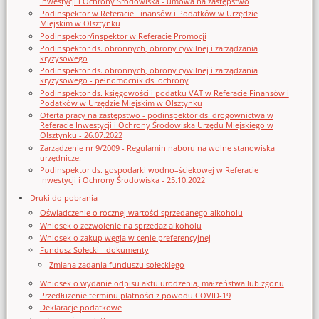
Inwestycji i Ochrony Środowiska - umowa na zastępstwo
Podinspektor w Referacie Finansów i Podatków w Urzędzie
Miejskim w Olsztynku
Podinspektor/inspektor w Referacie Promocji
Podinspektor ds. obronnych, obrony cywilnej i zarządzania
kryzysowego
Podinspektor ds. obronnych, obrony cywilnej i zarządzania
kryzysowego - pełnomocnik ds. ochrony
Podinspektor ds. księgowości i podatku VAT w Referacie Finansów i
Podatków w Urzędzie Miejskim w Olsztynku
Oferta pracy na zastępstwo - podinspektor ds. drogownictwa w
Referacie Inwestycji i Ochrony Środowiska Urzędu Miejskiego w
Olsztynku - 26.07.2022
Zarządzenie nr 9/2009 - Regulamin naboru na wolne stanowiska
urzędnicze.
Podinspektor ds. gospodarki wodno–ściekowej w Referacie
Inwestycji i Ochrony Środowiska - 25.10.2022
Druki do pobrania
Oświadczenie o rocznej wartości sprzedanego alkoholu
Wniosek o zezwolenie na sprzedaz alkoholu
Wniosek o zakup węgla w cenie preferencyjnej
Fundusz Sołecki - dokumenty
Zmiana zadania funduszu sołeckiego
Wniosek o wydanie odpisu aktu urodzenia, małżeństwa lub zgonu
Przedłużenie terminu płatności z powodu COVID-19
Deklaracje podatkowe