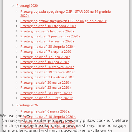
Przetargi 2020
Przetarg pojazdu specjalnego OSP - STAR 200 na 14 grudnia
2020 r
Przetarg pojazdów specjalnych OSP na 04 grudnia 2020 r
Przetarg na dzień 10 listopada 2020 r
Przetarg na dzień 9 listopada 2020 r
Przetargi na dzień 9 października 2020 r
Przetargi na dzień 7 września 2020 r
Przetargi na dzień 28 sierpnia 2020 r
Przetargi na dzień 7 sierpnia 2020
Przetargi na dzień 17 lipca 2020 r
Przetarg na dzień 10 lipca 2020 r
Przetarg na dzień 26 czerwca 2020 r
Przetargi na dzień 19 czerwca 2020 r
Przetargi na dzień 3 kwietnia 2020 r
Przetarg na dzień 30 marca 2020 r
Przetarg na dzień 23 marca 2020 r
Przetarg na dzień 28 lutego 2020 r
Przetargi na dzień 21 lutego 2020 r
Przetargi 2026
Przetarg na dzień 6 marca 2026 r.
We use cookies
Przetargi na dzień 10 sierpnia 2026 r.
Na naszej stronie internetowej używamy plików cookie. Niektóre
Przetarg na dzień 11 sierpnia 2026 r.
z nich są niezbędne dla funkcjonowania strony, inne pomagają
Przetarg na dzień 11 września 2026 r.
nam w ulepszaniu tej strony i doświadczeń użytkownika