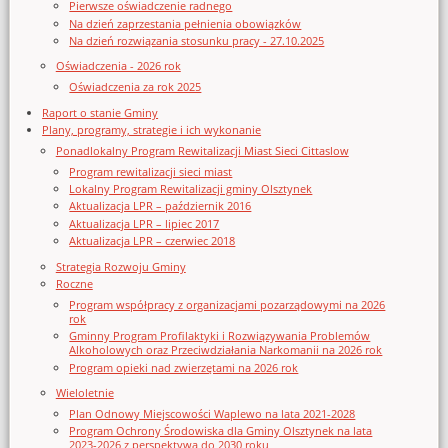
Pierwsze oświadczenie radnego
Na dzień zaprzestania pełnienia obowiązków
Na dzień rozwiązania stosunku pracy - 27.10.2025
Oświadczenia - 2026 rok
Oświadczenia za rok 2025
Raport o stanie Gminy
Plany, programy, strategie i ich wykonanie
Ponadlokalny Program Rewitalizacji Miast Sieci Cittaslow
Program rewitalizacji sieci miast
Lokalny Program Rewitalizacji gminy Olsztynek
Aktualizacja LPR – październik 2016
Aktualizacja LPR – lipiec 2017
Aktualizacja LPR – czerwiec 2018
Strategia Rozwoju Gminy
Roczne
Program współpracy z organizacjami pozarządowymi na 2026
rok
Gminny Program Profilaktyki i Rozwiązywania Problemów
Alkoholowych oraz Przeciwdziałania Narkomanii na 2026 rok
Program opieki nad zwierzętami na 2026 rok
Wieloletnie
Plan Odnowy Miejscowości Waplewo na lata 2021-2028
Program Ochrony Środowiska dla Gminy Olsztynek na lata
2023-2026 z perspektywą do 2030 roku