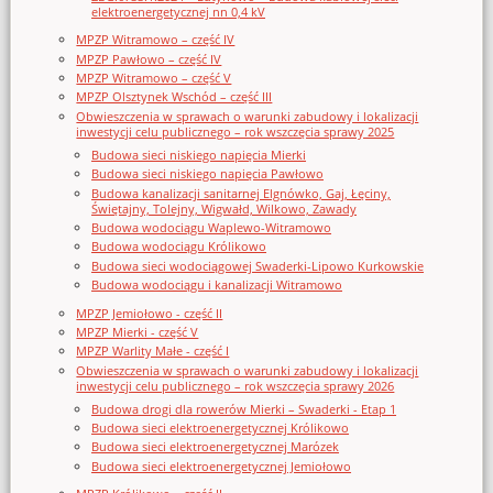
elektroenergetycznej nn 0,4 kV
MPZP Witramowo – część IV
MPZP Pawłowo – część IV
MPZP Witramowo – część V
MPZP Olsztynek Wschód – część III
Obwieszczenia w sprawach o warunki zabudowy i lokalizacji
inwestycji celu publicznego – rok wszczęcia sprawy 2025
Budowa sieci niskiego napięcia Mierki
Budowa sieci niskiego napięcia Pawłowo
Budowa kanalizacji sanitarnej Elgnówko, Gaj, Łęciny,
Świętajny, Tolejny, Wigwałd, Wilkowo, Zawady
Budowa wodociągu Waplewo-Witramowo
Budowa wodociągu Królikowo
Budowa sieci wodociągowej Swaderki-Lipowo Kurkowskie
Budowa wodociągu i kanalizacji Witramowo
MPZP Jemiołowo - część II
MPZP Mierki - część V
MPZP Warlity Małe - część I
Obwieszczenia w sprawach o warunki zabudowy i lokalizacji
inwestycji celu publicznego – rok wszczęcia sprawy 2026
Budowa drogi dla rowerów Mierki – Swaderki - Etap 1
Budowa sieci elektroenergetycznej Królikowo
Budowa sieci elektroenergetycznej Marózek
Budowa sieci elektroenergetycznej Jemiołowo