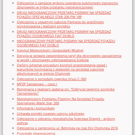
Ogłoszenie o zamiarze wyboru operatora publicznego transportu
zbiorowego w trybie przetargu nieograniczonego
DRUGI NIEOGRANICZONY PRZETARG PISEMNY NA SPRZEDAŻ
POJAZDU SPECJALNEGO STAR 200 PM 18P
Ogłoszenie o otwartym naborze Partnera do wspólnego
przygotowania i realizacji projektu
DRUGI NIEOGRANICZONY PRZETARG PISEMNY NA SPRZEDAŻ
POJAZDU OSOBOWEGO FIAT DOBLO
NIEOGRANICZONY PRZETARG PISEMNY NA SPRZEDAŻ POJAZDU
OSOBOWEGO FIAT DOBLO
Instytut Meteorologii i Gospodarki Wodnej
Decyzja w sprawie zatwierdzenia taryf dla zbiorowego zaopatrzenia
w wodę i zbiorowego odprowadzania ścieków
Ogólny schemat procedury kontroli przestrzegania zasad i
warunków korzystania z zezwoleń na sprzedaż napojów
alkoholowych w gminie Olsztynek
Ogłoszenie o sprzedaży ciągnika Ursus C-360
MPZP Samagowo – czesc I
Rezygnacja z realizacji zadania pn. "Odkrycie tajemnic pomnika
Tannenbergu"
Nieograniczony Przetargu Pisemny Na Sprzedaż Pojazdu
Specjalnego Marki Star_200
Informacje i komunikaty
Uchwała projekt nowego ustroju szkolnego
Ogłoszenie o zebraniu mieszkańców Sołectwa Drwęck - wybory
sołtysa
Ogłoszenie o zamknięciu ul. Behringa na czas Dni Olsztynka 2016
Pozostałe obwieszczenia