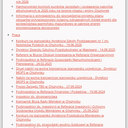
rok 2026
Harmonogram kontroli punktów sprzedaży i podawania napojów
alkoholowych w 2026 roku na terenie miasta i gminy Olsztynek
Informacja o przystąpieniu do sporządzenia projektu planu
obszarów przyspieszonego rozwoju odnawialnych źródeł energii dla
województwa warmińsko-mazurskiego w zakresie energii
promieniowania słonecznego
Praca
Konkurs na stanowisko dyrektora Szkoły Podstawowej nr 1 im.
Noblistów Polskich w Olsztynku - 19.06.2026
Dyrektor Zespołu Szkolno-Przedszkolnego w Waplewie - 14.08.2025
Referent w Biurze Obsługi Interesanta w Referacie Organizacyjnym
Podinspektor w Referacie Gospodarki Nieruchomościami i
Planowania - 24.02.2025
Drugi nabór na wolne kierownicze stanowisko urzędnicze - Dyrektor
MOPS w Olsztynku
Nabór na wolne kierownicze stanowisko urzędnicze - Dyrektor
MOPS w Olsztynku
Prezes Zarządu TBS w Olsztynku - 27.09.2024
Podinspektor w Referacie Finansów i Podatków - 19.08.2024
Inspektor ds. drogownictwa
Kierownik Biura Rady Miejskiej w Olsztynku
Podinspektor ds. inwestycji w Referacie Inwestycji i Ochrony
Środowiska Urzędu Miejskiego w Olsztynku - 25.09.2023
Konkurs na stanowisko dyrektora Przedszkola Miejskiego w
Olsztynku
Podinspektor ds. gospodarki wodno-ściekowej w Referacie