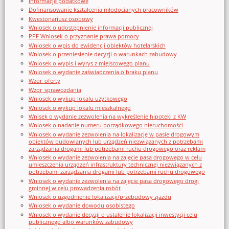
Informacje podatkowe
Dofinansowanie kształcenia młodocianych pracowników
Kwestonariusz osobowy
Wniosek o udostępnienie informacji publicznej
PPF Wniosek o przyznanie prawa pomocy
Wniosek o wpis do ewidencji obiektów hotelarskich
Wniosek o przeniesienie decyzji o warunkach zabudowy
Wniosek o wypis i wyrys z miejscowego planu
Wniosek o wydanie zaświadczenia o braku planu
Wzor_oferty
Wzor_sprawozdania
Wniosek o wykup lokalu użytkowego
Wniosek o wykup lokalu mieszkalnego
Wnisek o wydanie zezwolenia na wykreślenie hipoteki z KW
Wniosek o nadanie numeru porządkowego nieruchomości
Wniosek o wydanie zezwolenia na lokalizację w pasie drogowym
obiektów budowlanych lub urządzeń niezwiązanych z potrzebami
zarządzania drogami lub potrzebami ruchu drogowego oraz reklam
Wniosek o wydanie zezwolenia na zajęcie pasa drogowego w celu
umieszczenia urządzeń infrastruktury technicznej niezwiązanych z
potrzebami zarządzania drogami lub potrzebami ruchu drogowego
Wniosek o wydanie zezwolenia na zajęcie pasa drogowego drogi
gminnej w celu prowadzenia robót
Wniosek o uzgodnienie lokalizacji/przebudowy zjazdu
Wniosek o wydanie dowodu osobistego
Wniosek o wydanie decyzji o ustalenie lokalizacji inwestycji celu
publicznego albo warunków zabudowy