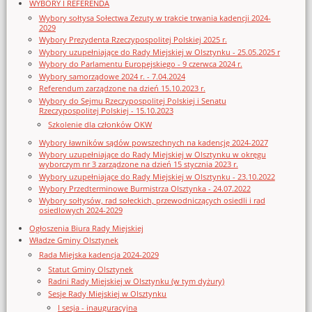
WYBORY I REFERENDA
Wybory sołtysa Sołectwa Zezuty w trakcie trwania kadencji 2024-
2029
Wybory Prezydenta Rzeczypospolitej Polskiej 2025 r.
Wybory uzupełniające do Rady Miejskiej w Olsztynku - 25.05.2025 r
Wybory do Parlamentu Europejskiego - 9 czerwca 2024 r.
Wybory samorządowe 2024 r. - 7.04.2024
Referendum zarządzone na dzień 15.10.2023 r.
Wybory do Sejmu Rzeczypospolitej Polskiej i Senatu
Rzeczypospolitej Polskiej - 15.10.2023
Szkolenie dla członków OKW
Wybory ławników sądów powszechnych na kadencję 2024-2027
Wybory uzupełniające do Rady Miejskiej w Olsztynku w okręgu
wyborczym nr 3 zarządzone na dzień 15 stycznia 2023 r.
Wybory uzupełniające do Rady Miejskiej w Olsztynku - 23.10.2022
Wybory Przedterminowe Burmistrza Olsztynka - 24.07.2022
Wybory sołtysów, rad sołeckich, przewodniczących osiedli i rad
osiedlowych 2024-2029
Ogłoszenia Biura Rady Miejskiej
Władze Gminy Olsztynek
Rada Miejska kadencja 2024-2029
Statut Gminy Olsztynek
Radni Rady Miejskiej w Olsztynku (w tym dyżury)
Sesje Rady Miejskiej w Olsztynku
I sesja - inauguracyjna