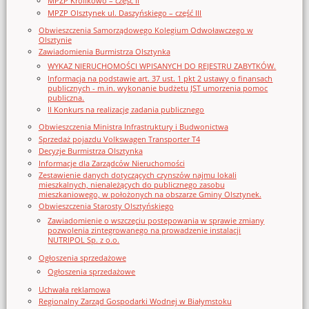
MPZP Królikowo – część II
MPZP Olsztynek ul. Daszyńskiego – część III
Obwieszczenia Samorządowego Kolegium Odwoławczego w
Olsztynie
Zawiadomienia Burmistrza Olsztynka
WYKAZ NIERUCHOMOŚCI WPISANYCH DO REJESTRU ZABYTKÓW.
Informacja na podstawie art. 37 ust. 1 pkt 2 ustawy o finansach
publicznych - m.in. wykonanie budżetu JST umorzenia pomoc
publiczna.
II Konkurs na realizację zadania publicznego
Obwieszczenia Ministra Infrastruktury i Budwonictwa
Sprzedaż pojazdu Volkswagen Transporter T4
Decyzje Burmistrza Olsztynka
Informacje dla Zarządców Nieruchomości
Zestawienie danych dotyczących czynszów najmu lokali
mieszkalnych, nienależących do publicznego zasobu
mieszkaniowego, w położonych na obszarze Gminy Olsztynek.
Obwieszczenia Starosty Olsztyńskiego
Zawiadomienie o wszczęciu postępowania w sprawie zmiany
pozwolenia zintegrowanego na prowadzenie instalacji
NUTRIPOL Sp. z o.o.
Ogłoszenia sprzedażowe
Ogłoszenia sprzedażowe
Uchwała reklamowa
Regionalny Zarząd Gospodarki Wodnej w Białymstoku