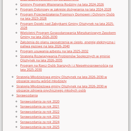
Gminny Program Wspierania Rodziny na lata 2024-2026
Program Osłonowy w zakresie dożywiania na lata 2024-2028
Program Przeciwdziałania Przemocy Domowej i Ochrony Osób
na lata 2023-2028
Program Opieki nad Zabytkami Gminy Olsztynek na lata 2025-
2028
Wieloletni Program Gospodarowania Mieszkaniowym Zasobem
Gminy na lata 2026-2030
Założenia do planu zaopatrzenia w ciepło, energię elektryczna i
paliwa gazowe na lata 2026-2040
Program usuwania azbestu na lata 2025-2032
Strategia Rozwiązywania Problemów Społecznych w gminie
Olsztynek na lata 2026-2035
Program na Rzecz Osób Starszych i z Niepełnosprawnością na
lata 2025-2030
Strategia Młodzieżowa gminy Olsztynek na lata 2026-2030 w
obszarze sportu wśród młodzieży
Strategia Młodzieżowa gminy Olsztynek na lata 2026-2030 w
obszarze zdrowia psychicznego młodych osób
Sprawozdania
Sprawozdania za rok 2020
Sprawozdania za rok 2021
Sprawozdania za rok 2022
Sprawozdania za rok 2023
Sprawozdania za rok 2024
Sprawozdania za rok 2025