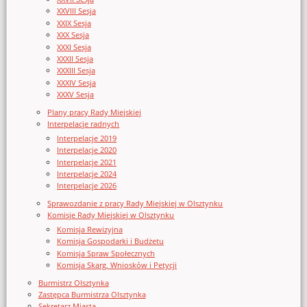
XXVIII Sesja
XXIX Sesja
XXX Sesja
XXXI Sesja
XXXII Sesja
XXXIII Sesja
XXXIV Sesja
XXXV Sesja
Plany pracy Rady Miejskiej
Interpelacje radnych
Interpelacje 2019
Interpelacje 2020
Interpelacje 2021
Interpelacje 2024
Interpelacje 2026
Sprawozdanie z pracy Rady Miejskiej w Olsztynku
Komisje Rady Miejskiej w Olsztynku
Komisja Rewizyjna
Komisja Gospodarki i Budżetu
Komisja Spraw Społecznych
Komisja Skarg, Wniosków i Petycji
Burmistrz Olsztynka
Zastępca Burmistrza Olsztynka
Sekretarz Miasta