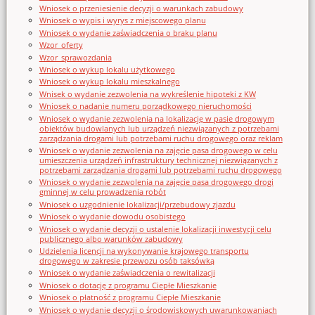
Wniosek o przeniesienie decyzji o warunkach zabudowy
Wniosek o wypis i wyrys z miejscowego planu
Wniosek o wydanie zaświadczenia o braku planu
Wzor_oferty
Wzor_sprawozdania
Wniosek o wykup lokalu użytkowego
Wniosek o wykup lokalu mieszkalnego
Wnisek o wydanie zezwolenia na wykreślenie hipoteki z KW
Wniosek o nadanie numeru porządkowego nieruchomości
Wniosek o wydanie zezwolenia na lokalizację w pasie drogowym
obiektów budowlanych lub urządzeń niezwiązanych z potrzebami
zarządzania drogami lub potrzebami ruchu drogowego oraz reklam
Wniosek o wydanie zezwolenia na zajęcie pasa drogowego w celu
umieszczenia urządzeń infrastruktury technicznej niezwiązanych z
potrzebami zarządzania drogami lub potrzebami ruchu drogowego
Wniosek o wydanie zezwolenia na zajęcie pasa drogowego drogi
gminnej w celu prowadzenia robót
Wniosek o uzgodnienie lokalizacji/przebudowy zjazdu
Wniosek o wydanie dowodu osobistego
Wniosek o wydanie decyzji o ustalenie lokalizacji inwestycji celu
publicznego albo warunków zabudowy
Udzielenia licencji na wykonywanie krajowego transportu
drogowego w zakresie przewozu osób taksówką
Wniosek o wydanie zaświadczenia o rewitalizacji
Wniosek o dotację z programu Ciepłe Mieszkanie
Wniosek o płatność z programu Ciepłe Mieszkanie
Wniosek o wydanie decyzji o środowiskowych uwarunkowaniach