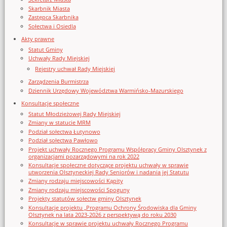
Skarbnik Miasta
Zastępca Skarbnika
Sołectwa i Osiedla
Akty prawne
Statut Gminy
Uchwały Rady Miejskiej
Rejestry uchwał Rady Miejskiej
Zarządzenia Burmistrza
Dziennik Urzędowy Województwa Warmińsko-Mazurskiego
Konsultacje społeczne
Statut Młodzieżowej Rady Miejskiej
Zmiany w statucie MRM
Podział sołectwa Łutynowo
Podział sołectwa Pawłowo
Projekt uchwały Rocznego Programu Współpracy Gminy Olsztynek z
organizacjami pozarządowymi na rok 2022
Konsultacje społeczne dotyczące projektu uchwały w sprawie
utworzenia Olsztyneckiej Rady Seniorów i nadania jej Statutu
Zmiany rodzaju miejscowości Kąpity
Zmiany rodzaju miejscowości Spoguny
Projekty statutów sołectw gminy Olsztynek
Konsultacje projektu „Programu Ochrony Środowiska dla Gminy
Olsztynek na lata 2023-2026 z perspektywą do roku 2030
Konsultacje w sprawie projektu uchwały Rocznego Programu