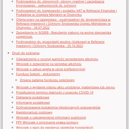
Podinspektor ds. obronnych, obrony cywilnej i zarządzania
kryzysowego - pełnomocnik ds. ochrony
Podinspektor ds. księgowości i podatku VAT w Referacie Finansów i
Podatków w Urzędzie Miejskim w Olsztynku
Oferta pracy na zastępstwo - podinspektor ds. drogownictwa w
Referacie Inwestycji i Ochrony Środowiska Urzędu Miejskiego w
Olsztynku - 26.07.2022
Zarządzenie nr 9/2009 - Regulamin naboru na wolne stanowiska
urzędnicze.
Podinspektor ds. gospodarki wodno–ściekowej w Referacie
Inwestycji i Ochrony Środowiska - 25.10.2022
Druki do pobrania
Oświadczenie o rocznej wartości sprzedanego alkoholu
Wniosek o zezwolenie na sprzedaz alkoholu
Wniosek o zakup węgla w cenie preferencyjnej
Fundusz Sołecki - dokumenty
Zmiana zadania funduszu sołeckiego
Wniosek o wydanie odpisu aktu urodzenia, małżeństwa lub zgonu
Przedłużenie terminu płatności z powodu COVID-19
Deklaracje podatkowe
Informacje podatkowe
Dofinansowanie kształcenia młodocianych pracowników
Kwestonariusz osobowy
Wniosek o udostępnienie informacji publicznej
PPF Wniosek o przyznanie prawa pomocy
Wniosek o wpis do ewidencji obiektów hotelarskich