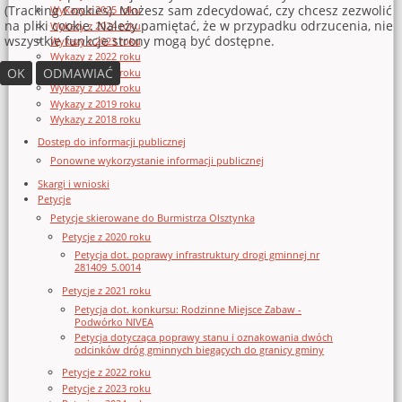
(Tracking Cookies). Możesz sam zdecydować, czy chcesz zezwolić
Wykazy z 2025 roku
na pliki cookie. Należy pamiętać, że w przypadku odrzucenia, nie
Wykazy z 2024 roku
wszystkie funkcje strony mogą być dostępne.
Wykazy z 2023 roku
Wykazy z 2022 roku
OK
ODMAWIAĆ
Wykazy z 2021 roku
Wykazy z 2020 roku
Wykazy z 2019 roku
Wykazy z 2018 roku
Dostęp do informacji publicznej
Ponowne wykorzystanie informacji publicznej
Skargi i wnioski
Petycje
Petycje skierowane do Burmistrza Olsztynka
Petycje z 2020 roku
Petycja dot. poprawy infrastruktury drogi gminnej nr
281409_5.0014
Petycje z 2021 roku
Petycja dot. konkursu: Rodzinne Miejsce Zabaw -
Podwórko NIVEA
Petycja dotycząca poprawy stanu i oznakowania dwóch
odcinków dróg gminnych biegących do granicy gminy
Petycje z 2022 roku
Petycje z 2023 roku