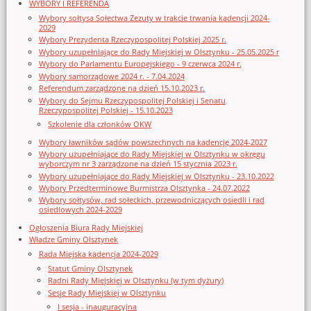
WYBORY I REFERENDA
Wybory sołtysa Sołectwa Zezuty w trakcie trwania kadencji 2024-
2029
Wybory Prezydenta Rzeczypospolitej Polskiej 2025 r.
Wybory uzupełniające do Rady Miejskiej w Olsztynku - 25.05.2025 r
Wybory do Parlamentu Europejskiego - 9 czerwca 2024 r.
Wybory samorządowe 2024 r. - 7.04.2024
Referendum zarządzone na dzień 15.10.2023 r.
Wybory do Sejmu Rzeczypospolitej Polskiej i Senatu
Rzeczypospolitej Polskiej - 15.10.2023
Szkolenie dla członków OKW
Wybory ławników sądów powszechnych na kadencję 2024-2027
Wybory uzupełniające do Rady Miejskiej w Olsztynku w okręgu
wyborczym nr 3 zarządzone na dzień 15 stycznia 2023 r.
Wybory uzupełniające do Rady Miejskiej w Olsztynku - 23.10.2022
Wybory Przedterminowe Burmistrza Olsztynka - 24.07.2022
Wybory sołtysów, rad sołeckich, przewodniczących osiedli i rad
osiedlowych 2024-2029
Ogłoszenia Biura Rady Miejskiej
Władze Gminy Olsztynek
Rada Miejska kadencja 2024-2029
Statut Gminy Olsztynek
Radni Rady Miejskiej w Olsztynku (w tym dyżury)
Sesje Rady Miejskiej w Olsztynku
I sesja - inauguracyjna