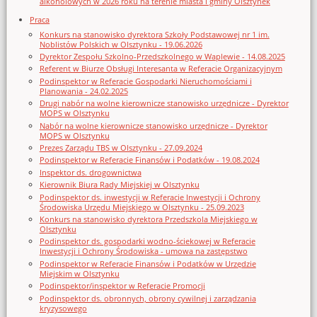
alkoholowych w 2026 roku na terenie miasta i gminy Olsztynek
Praca
Konkurs na stanowisko dyrektora Szkoły Podstawowej nr 1 im.
Noblistów Polskich w Olsztynku - 19.06.2026
Dyrektor Zespołu Szkolno-Przedszkolnego w Waplewie - 14.08.2025
Referent w Biurze Obsługi Interesanta w Referacie Organizacyjnym
Podinspektor w Referacie Gospodarki Nieruchomościami i
Planowania - 24.02.2025
Drugi nabór na wolne kierownicze stanowisko urzędnicze - Dyrektor
MOPS w Olsztynku
Nabór na wolne kierownicze stanowisko urzędnicze - Dyrektor
MOPS w Olsztynku
Prezes Zarządu TBS w Olsztynku - 27.09.2024
Podinspektor w Referacie Finansów i Podatków - 19.08.2024
Inspektor ds. drogownictwa
Kierownik Biura Rady Miejskiej w Olsztynku
Podinspektor ds. inwestycji w Referacie Inwestycji i Ochrony
Środowiska Urzędu Miejskiego w Olsztynku - 25.09.2023
Konkurs na stanowisko dyrektora Przedszkola Miejskiego w
Olsztynku
Podinspektor ds. gospodarki wodno-ściekowej w Referacie
Inwestycji i Ochrony Środowiska - umowa na zastępstwo
Podinspektor w Referacie Finansów i Podatków w Urzędzie
Miejskim w Olsztynku
Podinspektor/inspektor w Referacie Promocji
Podinspektor ds. obronnych, obrony cywilnej i zarządzania
kryzysowego