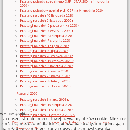
Przetarg pojazdu specjalnego OSP - STAR 200 na 14 grudnia
2020 r
Przetarg pojazdów specjalnych OSP na 04 grudnia 2020 r
Przetarg na dzień 10 listopada 2020 r
Przetarg na dzień 9 listopada 2020 r
Przetargi na dzień 9 października 2020 r
Przetargi na dzień 7 września 2020 r
Przetargi na dzień 28 sierpnia 2020 r
Przetargi na dzień 7 sierpnia 2020
Przetargi na dzień 17 lipca 2020 r
Przetarg na dzień 10 lipca 2020 r
Przetarg na dzień 26 czerwca 2020 r
Przetargi na dzień 19 czerwca 2020 r
Przetargi na dzień 3 kwietnia 2020 r
Przetarg na dzień 30 marca 2020 r
Przetarg na dzień 23 marca 2020 r
Przetarg na dzień 28 lutego 2020 r
Przetargi na dzień 21 lutego 2020 r
Przetargi 2026
Przetarg na dzień 6 marca 2026 r.
Przetargi na dzień 10 sierpnia 2026 r.
Przetarg na dzień 11 sierpnia 2026 r.
We use cookies
Przetarg na dzień 11 września 2026 r.
Na naszej stronie internetowej używamy plików cookie. Niektóre
Wykazy nieruchomości przeznaczonych do sprzedaży i dzierżawy
z nich są niezbędne dla funkcjonowania strony, inne pomagają
nam w ulepszaniu tej strony i doświadczeń użytkownika
Wykazy z 2026 roku