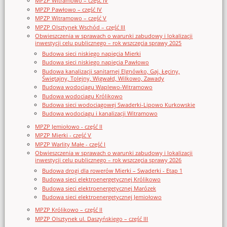
MPZP Witramowo – część IV
MPZP Pawłowo – część IV
MPZP Witramowo – część V
MPZP Olsztynek Wschód – część III
Obwieszczenia w sprawach o warunki zabudowy i lokalizacji
inwestycji celu publicznego – rok wszczęcia sprawy 2025
Budowa sieci niskiego napięcia Mierki
Budowa sieci niskiego napięcia Pawłowo
Budowa kanalizacji sanitarnej Elgnówko, Gaj, Łęciny,
Świętajny, Tolejny, Wigwałd, Wilkowo, Zawady
Budowa wodociągu Waplewo-Witramowo
Budowa wodociągu Królikowo
Budowa sieci wodociągowej Swaderki-Lipowo Kurkowskie
Budowa wodociągu i kanalizacji Witramowo
MPZP Jemiołowo - część II
MPZP Mierki - część V
MPZP Warlity Małe - część I
Obwieszczenia w sprawach o warunki zabudowy i lokalizacji
inwestycji celu publicznego – rok wszczęcia sprawy 2026
Budowa drogi dla rowerów Mierki – Swaderki - Etap 1
Budowa sieci elektroenergetycznej Królikowo
Budowa sieci elektroenergetycznej Marózek
Budowa sieci elektroenergetycznej Jemiołowo
MPZP Królikowo – część II
MPZP Olsztynek ul. Daszyńskiego – część III