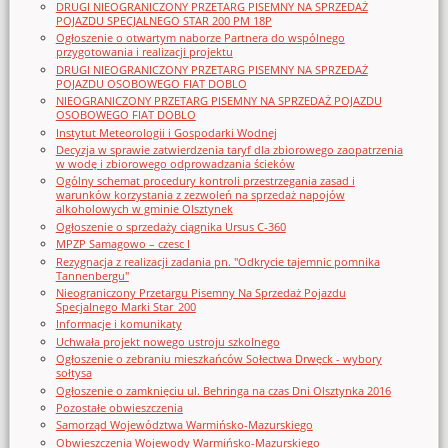
DRUGI NIEOGRANICZONY PRZETARG PISEMNY NA SPRZEDAŻ
POJAZDU SPECJALNEGO STAR 200 PM 18P
Ogłoszenie o otwartym naborze Partnera do wspólnego
przygotowania i realizacji projektu
DRUGI NIEOGRANICZONY PRZETARG PISEMNY NA SPRZEDAŻ
POJAZDU OSOBOWEGO FIAT DOBLO
NIEOGRANICZONY PRZETARG PISEMNY NA SPRZEDAŻ POJAZDU
OSOBOWEGO FIAT DOBLO
Instytut Meteorologii i Gospodarki Wodnej
Decyzja w sprawie zatwierdzenia taryf dla zbiorowego zaopatrzenia
w wodę i zbiorowego odprowadzania ścieków
Ogólny schemat procedury kontroli przestrzegania zasad i
warunków korzystania z zezwoleń na sprzedaż napojów
alkoholowych w gminie Olsztynek
Ogłoszenie o sprzedaży ciągnika Ursus C-360
MPZP Samagowo – czesc I
Rezygnacja z realizacji zadania pn. "Odkrycie tajemnic pomnika
Tannenbergu"
Nieograniczony Przetargu Pisemny Na Sprzedaż Pojazdu
Specjalnego Marki Star_200
Informacje i komunikaty
Uchwała projekt nowego ustroju szkolnego
Ogłoszenie o zebraniu mieszkańców Sołectwa Drwęck - wybory
sołtysa
Ogłoszenie o zamknięciu ul. Behringa na czas Dni Olsztynka 2016
Pozostałe obwieszczenia
Samorząd Województwa Warmińsko-Mazurskiego
Obwieszczenia Wojewody Warmińsko-Mazurskiego