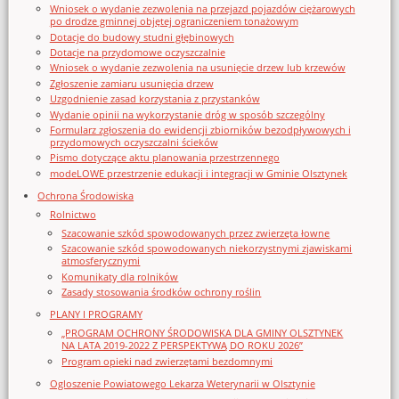
Wniosek o wydanie zezwolenia na przejazd pojazdów ciężarowych
po drodze gminnej objętej ograniczeniem tonażowym
Dotacje do budowy studni głębinowych
Dotacje na przydomowe oczyszczalnie
Wniosek o wydanie zezwolenia na usunięcie drzew lub krzewów
Zgłoszenie zamiaru usunięcia drzew
Uzgodnienie zasad korzystania z przystanków
Wydanie opinii na wykorzystanie dróg w sposób szczególny
Formularz zgłoszenia do ewidencji zbiorników bezodpływowych i
przydomowych oczyszczalni ścieków
Pismo dotyczące aktu planowania przestrzennego
modeLOWE przestrzenie edukacji i integracji w Gminie Olsztynek
Ochrona Środowiska
Rolnictwo
Szacowanie szkód spowodowanych przez zwierzęta łowne
Szacowanie szkód spowodowanych niekorzystnymi zjawiskami
atmosferycznymi
Komunikaty dla rolników
Zasady stosowania środków ochrony roślin
PLANY I PROGRAMY
„PROGRAM OCHRONY ŚRODOWISKA DLA GMINY OLSZTYNEK
NA LATA 2019-2022 Z PERSPEKTYWĄ DO ROKU 2026”
Program opieki nad zwierzętami bezdomnymi
Ogloszenie Powiatowego Lekarza Weterynarii w Olsztynie