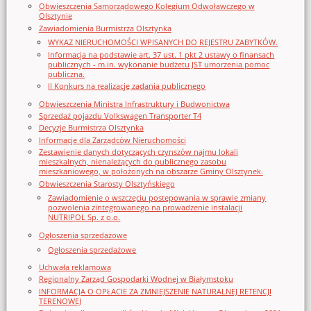
Obwieszczenia Samorządowego Kolegium Odwoławczego w
Olsztynie
Zawiadomienia Burmistrza Olsztynka
WYKAZ NIERUCHOMOŚCI WPISANYCH DO REJESTRU ZABYTKÓW.
Informacja na podstawie art. 37 ust. 1 pkt 2 ustawy o finansach
publicznych - m.in. wykonanie budżetu JST umorzenia pomoc
publiczna.
II Konkurs na realizację zadania publicznego
Obwieszczenia Ministra Infrastruktury i Budwonictwa
Sprzedaż pojazdu Volkswagen Transporter T4
Decyzje Burmistrza Olsztynka
Informacje dla Zarządców Nieruchomości
Zestawienie danych dotyczących czynszów najmu lokali
mieszkalnych, nienależących do publicznego zasobu
mieszkaniowego, w położonych na obszarze Gminy Olsztynek.
Obwieszczenia Starosty Olsztyńskiego
Zawiadomienie o wszczęciu postępowania w sprawie zmiany
pozwolenia zintegrowanego na prowadzenie instalacji
NUTRIPOL Sp. z o.o.
Ogłoszenia sprzedażowe
Ogłoszenia sprzedażowe
Uchwała reklamowa
Regionalny Zarząd Gospodarki Wodnej w Białymstoku
INFORMACJA O OPŁACIE ZA ZMNIEJSZENIE NATURALNEJ RETENCJI
TERENOWEJ