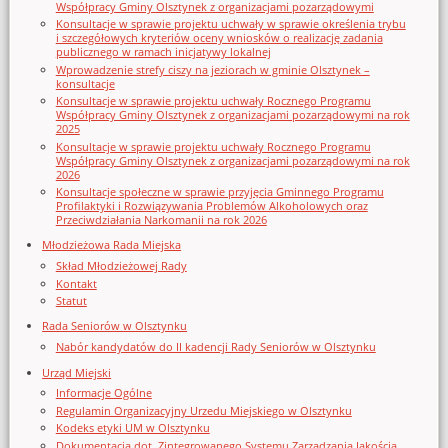
Współpracy Gminy Olsztynek z organizacjami pozarządowymi
Konsultacje w sprawie projektu uchwały w sprawie określenia trybu
i szczegółowych kryteriów oceny wniosków o realizację zadania
publicznego w ramach inicjatywy lokalnej
Wprowadzenie strefy ciszy na jeziorach w gminie Olsztynek –
konsultacje
Konsultacje w sprawie projektu uchwały Rocznego Programu
Współpracy Gminy Olsztynek z organizacjami pozarządowymi na rok
2025
Konsultacje w sprawie projektu uchwały Rocznego Programu
Współpracy Gminy Olsztynek z organizacjami pozarządowymi na rok
2026
Konsultacje społeczne w sprawie przyjęcia Gminnego Programu
Profilaktyki i Rozwiązywania Problemów Alkoholowych oraz
Przeciwdziałania Narkomanii na rok 2026
Młodzieżowa Rada Miejska
Skład Młodzieżowej Rady
Kontakt
Statut
Rada Seniorów w Olsztynku
Nabór kandydatów do II kadencji Rady Seniorów w Olsztynku
Urząd Miejski
Informacje Ogólne
Regulamin Organizacyjny Urzedu Miejskiego w Olsztynku
Kodeks etyki UM w Olsztynku
Dokumentacja dot. Zintegrowanego Systemu Zarządzania Jakością