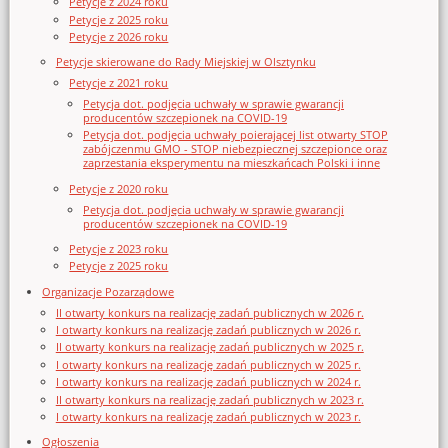
Petycje z 2024 roku
Petycje z 2025 roku
Petycje z 2026 roku
Petycje skierowane do Rady Miejskiej w Olsztynku
Petycje z 2021 roku
Petycja dot. podjęcia uchwały w sprawie gwarancji
producentów szczepionek na COVID-19
Petycja dot. podjęcia uchwały poierającej list otwarty STOP
zabójczenmu GMO - STOP niebezpiecznej szczepionce oraz
zaprzestania eksperymentu na mieszkańcach Polski i inne
Petycje z 2020 roku
Petycja dot. podjęcia uchwały w sprawie gwarancji
producentów szczepionek na COVID-19
Petycje z 2023 roku
Petycje z 2025 roku
Organizacje Pozarządowe
II otwarty konkurs na realizację zadań publicznych w 2026 r.
I otwarty konkurs na realizację zadań publicznych w 2026 r.
II otwarty konkurs na realizację zadań publicznych w 2025 r.
I otwarty konkurs na realizację zadań publicznych w 2025 r.
I otwarty konkurs na realizację zadań publicznych w 2024 r.
II otwarty konkurs na realizację zadań publicznych w 2023 r.
I otwarty konkurs na realizację zadań publicznych w 2023 r.
Ogłoszenia