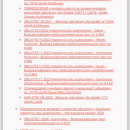
dz. 73/10 obręb Królikowo
OBWIESZCZENIE o wydaniu decyzji w sprawie wydania
warunków zabudowy dla działek 124/15 i 124/16, obręb
Lipowo Kurkowskie
ZBG.6730.129.2021 – Warunki zabudowy dla działki nr 73/24
obręb Królikowo
ZBG.6733.9.2022 Inwestycja celu publicznego – Ząbie –
Budowa kablowej elektroenergetycznej sieci nn 0,4kV
ZBG.6733.10.2022 Inwestycja celu publicznego – Mierki
(kolonia)– Budowa kablowej elektroenergetycznej sieci nn
0,4kV
ZBG.6733.11.2022 Inwestycja celu publicznego – Jemiołowo
(kolonia) – Budowa kablowej elektroenergetycznej sieci nn
0,4kV
ZBG.6733.13.2022 Inwestycja celu publicznego – Kurki –
Budowa kablowej sieci elektroenergetycznej oświetleniowej
nn 0,4kV
ZBG.6733.17.2022 Inwestycja celu publicznego – Gąsiorowo
Olsztyneckie – Budowa elektroenergetycznej sieci nn 0,4 kV
Obwieszczenie o wydaniu decyzji o warunkach zabudowy,
dz. 41/10 obręb Nowa Wieś Ostródzka
GNP.6730.185.2023 - Warunki zabudowy dla działki 1/13
obręb Lutek
Obwieszczenia w sprawach o warunki zabudowy i lokalizacji
inwestycji celu publicznego – rok wszczęcia sprawy 2024
ZBG.6733.1.2024 – Łutynowo – Budowa kablowej sieci
elektroenergetycznej nn 0,4 kV