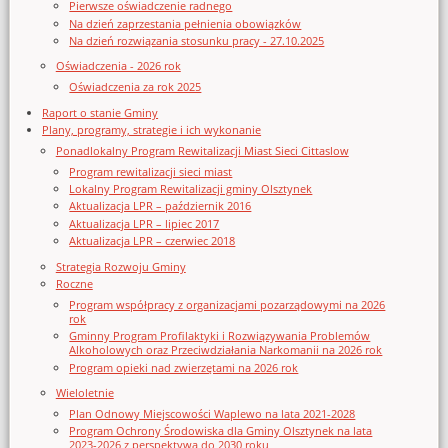
Pierwsze oświadczenie radnego
Na dzień zaprzestania pełnienia obowiązków
Na dzień rozwiązania stosunku pracy - 27.10.2025
Oświadczenia - 2026 rok
Oświadczenia za rok 2025
Raport o stanie Gminy
Plany, programy, strategie i ich wykonanie
Ponadlokalny Program Rewitalizacji Miast Sieci Cittaslow
Program rewitalizacji sieci miast
Lokalny Program Rewitalizacji gminy Olsztynek
Aktualizacja LPR – październik 2016
Aktualizacja LPR – lipiec 2017
Aktualizacja LPR – czerwiec 2018
Strategia Rozwoju Gminy
Roczne
Program współpracy z organizacjami pozarządowymi na 2026
rok
Gminny Program Profilaktyki i Rozwiązywania Problemów
Alkoholowych oraz Przeciwdziałania Narkomanii na 2026 rok
Program opieki nad zwierzętami na 2026 rok
Wieloletnie
Plan Odnowy Miejscowości Waplewo na lata 2021-2028
Program Ochrony Środowiska dla Gminy Olsztynek na lata
2023-2026 z perspektywą do 2030 roku