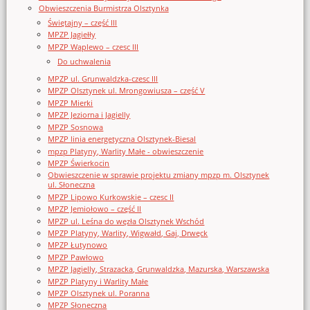
Obwieszczenia Burmistrza Olsztynka
Świętajny – część III
MPZP Jagiełły
MPZP Waplewo – czesc III
Do uchwalenia
MPZP ul. Grunwaldzka-czesc III
MPZP Olsztynek ul. Mrongowiusza – część V
MPZP Mierki
MPZP Jeziorna i Jagielly
MPZP Sosnowa
MPZP linia energetyczna Olsztynek-Biesal
mpzp Platyny, Warlity Małe - obwieszczenie
MPZP Świerkocin
Obwieszczenie w sprawie projektu zmiany mpzp m. Olsztynek
ul. Słoneczna
MPZP Lipowo Kurkowskie – czesc II
MPZP Jemiołowo – część II
MPZP ul. Leśna do węzła Olsztynek Wschód
MPZP Platyny, Warlity, Wigwałd, Gaj, Drwęck
MPZP Łutynowo
MPZP Pawłowo
MPZP Jagielly, Strazacka, Grunwaldzka, Mazurska, Warszawska
MPZP Platyny i Warlity Małe
MPZP Olsztynek ul. Poranna
MPZP Słoneczna