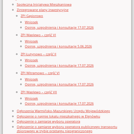
Społeczna Inicjatywa Mieszkaniowa
Zintegrowane plany inwestycyjne
ZPI Gąsiorowo
Wniosek
Opinie, uzgodnienia i konsultacje 17.07.2026
ZPI Waplewo – część VI
Wniosek
Opinie, uzgodnienia i konsultacje 5.06.2026
ZPI Łutynowo – część II
Wniosek
Opinie, uzgodnienia i konsultacje 17.07.2026
ZPI Witramowo – część VI
Wniosek
Opinie, uzgodnienia i konsultacje 17.07.2026
ZPI Waplewo – część VII
Wniosek
Opinie, uzgodnienia i konsultacje 17.07.2026
Ogłoszenia Warmińsko-Mazurskiego Urzędu Wojewódzkiego
Ogłoszenie o najmie lokalu mieszkalnego w Elgnówku
Ogłoszenie o zamiarze wyboru operatora
Ogłoszenie o zamiarze wyboru operatora publicznego transportu
zbiorowego w trybie przetargu nieograniczonego