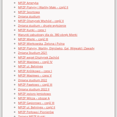
MPZP Ameryka
MPZP Platyny i Warlity Małe – część II
MPZP Sportowa
Zmiana studium
MPZP Olsztynek Wschód – część II
Zmiana studium – drugie wyłożenie
MPZP Kunki – czesc I
Warunki zabudowy dla dz. 380 obręb Mierki
MPZP Mierki – część III
MPZP Mierkowska, Zielona i Polna
MPZP Platyny, Warlity, Elgnówko, Gaj, Wigwałd i Zawady
Zmiana Studium 2021
MPZP węzeł Olsztynek Zachód
MPZP Waplewo – część IV
MPZP ul. Behringa
MPZP Królikowo – czesc I
MPZP Waplewo – czesc V
Zmiana studium 2022
MPZP Pawłowo – część III
Zmiana studium 2022 II
MPZP jezioro Jemiołowo
MPZP Wilcza – obszar A
MPZP Gąsiorowo – część III
MPZP ul. Behringa – część II
MPZP Perłowa i Pionierów
Zmiana MPZP Kunki