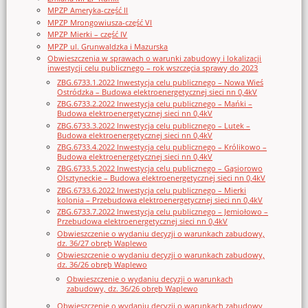
MPZP Ameryka-część II
MPZP Mrongowiusza-część VI
MPZP Mierki – część IV
MPZP ul. Grunwaldzka i Mazurska
Obwieszczenia w sprawach o warunki zabudowy i lokalizacji
inwestycji celu publicznego – rok wszczęcia sprawy do 2023
ZBG.6733.1.2022 Inwestycja celu publicznego – Nowa Wieś
Ostródzka – Budowa elektroenergetycznej sieci nn 0,4kV
ZBG.6733.2.2022 Inwestycja celu publicznego – Mańki –
Budowa elektroenergetycznej sieci nn 0,4kV
ZBG.6733.3.2022 Inwestycja celu publicznego – Lutek –
Budowa elektroenergetycznej sieci nn 0,4kV
ZBG.6733.4.2022 Inwestycja celu publicznego – Królikowo –
Budowa elektroenergetycznej sieci nn 0,4kV
ZBG.6733.5.2022 Inwestycja celu publicznego – Gąsiorowo
Olsztyneckie – Budowa elektroenergetycznej sieci nn 0,4kV
ZBG.6733.6.2022 Inwestycja celu publicznego – Mierki
kolonia – Przebudowa elektroenergetycznej sieci nn 0,4kV
ZBG.6733.7.2022 Inwestycja celu publicznego – Jemiołowo –
Przebudowa elektroenergetycznej sieci nn 0,4kV
Obwieszczenie o wydaniu decyzji o warunkach zabudowy,
dz. 36/27 obręb Waplewo
Obwieszczenie o wydaniu decyzji o warunkach zabudowy,
dz. 36/26 obręb Waplewo
Obwieszczenie o wydaniu decyzji o warunkach
zabudowy, dz. 36/26 obręb Waplewo
Obwieszczenie o wydaniu decyzji o warunkach zabudowy,