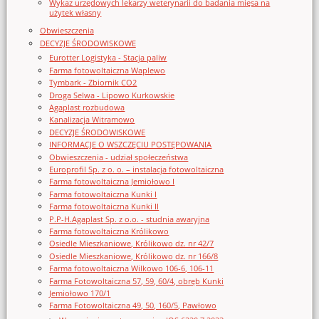
Wykaz urzędowych lekarzy weterynarii do badania mięsa na
użytek własny
Obwieszczenia
DECYZJE ŚRODOWISKOWE
Eurotter Logistyka - Stacja paliw
Farma fotowoltaiczna Waplewo
Tymbark - Zbiornik CO2
Droga Selwa - Lipowo Kurkowskie
Agaplast rozbudowa
Kanalizacja Witramowo
DECYZJE ŚRODOWISKOWE
INFORMACJE O WSZCZĘCIU POSTĘPOWANIA
Obwieszczenia - udział społeczeństwa
Europrofil Sp. z o. o. – instalacja fotowoltaiczna
Farma fotowoltaiczna Jemiołowo I
Farma fotowoltaiczna Kunki I
Farma fotowoltaiczna Kunki II
P.P-H.Agaplast Sp. z o.o. - studnia awaryjna
Farma fotowoltaiczna Królikowo
Osiedle Mieszkaniowe, Królikowo dz. nr 42/7
Osiedle Mieszkaniowe, Królikowo dz. nr 166/8
Farma fotowoltaiczna Wilkowo 106-6, 106-11
Farma Fotowoltaiczna 57, 59, 60/4, obręb Kunki
Jemiołowo 170/1
Farma Fotowoltaiczna 49, 50, 160/5, Pawłowo