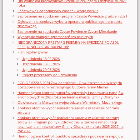
Dni wolne dla pracowników Urzędu Miejskiego w Olsztynku w 2021
roku
Państwowe Gospodarstwo Wodne - Wody Polskie
Zaproszenie na spotkanie - program Czyste Powietrze grudzień 2021
Ogłoszenie o zamiarze wyboru operatora publicznego transportu
zbiorowego
Zaproszenie na spotkania Czyste Powietrze Czyste Mieszkanie
Wybory do walnych zgromadzeń izb rolniczych
NIEOGRANICZONY PRZETARG PISEMNY NA SPRZEDAŻ POJAZDU
SPECJALNEGO STAR 200 PM 18P
Plan ogólny gminy
Uzgodnienia 16.02.2026
Uzgodnienia 13.05.2026
Uzgodnienia 29.05.2026
Projekt przekazany do uchwalenia
RGGIOŚ.6220.5.2024 Zawiadomienie - Obwieszczenie o wszczęciu
postępowania administracyjnego budowa farmy Mielno
Harmonogram kontroli punktów sprzedaży i podawania napojów
alkoholowych w 2025 roku na terenie miasta i gminy Olsztynek
Obwieszczenia Marszałka województwa Warmińsko-Mazurskiego
Konkurs ofert na wybór realizatora zadania w zakresie ochrony
zdrowia
Konkurs ofert na wybór realizatora zadania w zakresie ochrony
zdrowia - Program polityki zdrowotnej w zakresie rehabilitacji
leczniczej dla mieszkańców Gminy Olsztynek na lata 2025-2027 na
rok 2026
Harmonogram kontroli punktów sprzedaży i podawania napojów