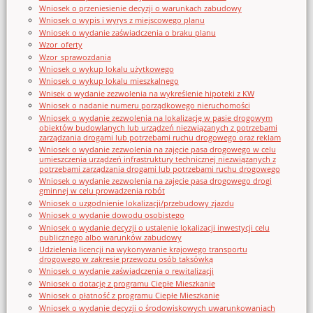
Wniosek o przeniesienie decyzji o warunkach zabudowy
Wniosek o wypis i wyrys z miejscowego planu
Wniosek o wydanie zaświadczenia o braku planu
Wzor_oferty
Wzor_sprawozdania
Wniosek o wykup lokalu użytkowego
Wniosek o wykup lokalu mieszkalnego
Wnisek o wydanie zezwolenia na wykreślenie hipoteki z KW
Wniosek o nadanie numeru porządkowego nieruchomości
Wniosek o wydanie zezwolenia na lokalizację w pasie drogowym
obiektów budowlanych lub urządzeń niezwiązanych z potrzebami
zarządzania drogami lub potrzebami ruchu drogowego oraz reklam
Wniosek o wydanie zezwolenia na zajęcie pasa drogowego w celu
umieszczenia urządzeń infrastruktury technicznej niezwiązanych z
potrzebami zarządzania drogami lub potrzebami ruchu drogowego
Wniosek o wydanie zezwolenia na zajęcie pasa drogowego drogi
gminnej w celu prowadzenia robót
Wniosek o uzgodnienie lokalizacji/przebudowy zjazdu
Wniosek o wydanie dowodu osobistego
Wniosek o wydanie decyzji o ustalenie lokalizacji inwestycji celu
publicznego albo warunków zabudowy
Udzielenia licencji na wykonywanie krajowego transportu
drogowego w zakresie przewozu osób taksówką
Wniosek o wydanie zaświadczenia o rewitalizacji
Wniosek o dotację z programu Ciepłe Mieszkanie
Wniosek o płatność z programu Ciepłe Mieszkanie
Wniosek o wydanie decyzji o środowiskowych uwarunkowaniach