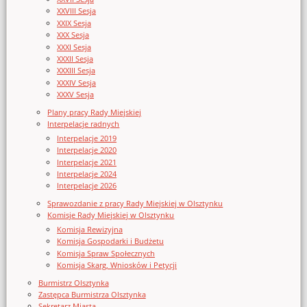
XXVIII Sesja
XXIX Sesja
XXX Sesja
XXXI Sesja
XXXII Sesja
XXXIII Sesja
XXXIV Sesja
XXXV Sesja
Plany pracy Rady Miejskiej
Interpelacje radnych
Interpelacje 2019
Interpelacje 2020
Interpelacje 2021
Interpelacje 2024
Interpelacje 2026
Sprawozdanie z pracy Rady Miejskiej w Olsztynku
Komisje Rady Miejskiej w Olsztynku
Komisja Rewizyjna
Komisja Gospodarki i Budżetu
Komisja Spraw Społecznych
Komisja Skarg, Wniosków i Petycji
Burmistrz Olsztynka
Zastępca Burmistrza Olsztynka
Sekretarz Miasta