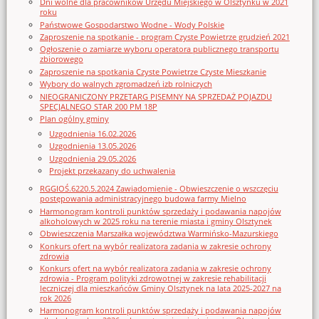
Dni wolne dla pracowników Urzędu Miejskiego w Olsztynku w 2021
roku
Państwowe Gospodarstwo Wodne - Wody Polskie
Zaproszenie na spotkanie - program Czyste Powietrze grudzień 2021
Ogłoszenie o zamiarze wyboru operatora publicznego transportu
zbiorowego
Zaproszenie na spotkania Czyste Powietrze Czyste Mieszkanie
Wybory do walnych zgromadzeń izb rolniczych
NIEOGRANICZONY PRZETARG PISEMNY NA SPRZEDAŻ POJAZDU
SPECJALNEGO STAR 200 PM 18P
Plan ogólny gminy
Uzgodnienia 16.02.2026
Uzgodnienia 13.05.2026
Uzgodnienia 29.05.2026
Projekt przekazany do uchwalenia
RGGIOŚ.6220.5.2024 Zawiadomienie - Obwieszczenie o wszczęciu
postępowania administracyjnego budowa farmy Mielno
Harmonogram kontroli punktów sprzedaży i podawania napojów
alkoholowych w 2025 roku na terenie miasta i gminy Olsztynek
Obwieszczenia Marszałka województwa Warmińsko-Mazurskiego
Konkurs ofert na wybór realizatora zadania w zakresie ochrony
zdrowia
Konkurs ofert na wybór realizatora zadania w zakresie ochrony
zdrowia - Program polityki zdrowotnej w zakresie rehabilitacji
leczniczej dla mieszkańców Gminy Olsztynek na lata 2025-2027 na
rok 2026
Harmonogram kontroli punktów sprzedaży i podawania napojów