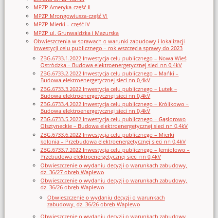
MPZP Ameryka-część II
MPZP Mrongowiusza-część VI
MPZP Mierki – część IV
MPZP ul. Grunwaldzka i Mazurska
Obwieszczenia w sprawach o warunki zabudowy i lokalizacji
inwestycji celu publicznego – rok wszczęcia sprawy do 2023
ZBG.6733.1.2022 Inwestycja celu publicznego – Nowa Wieś
Ostródzka – Budowa elektroenergetycznej sieci nn 0,4kV
ZBG.6733.2.2022 Inwestycja celu publicznego – Mańki –
Budowa elektroenergetycznej sieci nn 0,4kV
ZBG.6733.3.2022 Inwestycja celu publicznego – Lutek –
Budowa elektroenergetycznej sieci nn 0,4kV
ZBG.6733.4.2022 Inwestycja celu publicznego – Królikowo –
Budowa elektroenergetycznej sieci nn 0,4kV
ZBG.6733.5.2022 Inwestycja celu publicznego – Gąsiorowo
Olsztyneckie – Budowa elektroenergetycznej sieci nn 0,4kV
ZBG.6733.6.2022 Inwestycja celu publicznego – Mierki
kolonia – Przebudowa elektroenergetycznej sieci nn 0,4kV
ZBG.6733.7.2022 Inwestycja celu publicznego – Jemiołowo –
Przebudowa elektroenergetycznej sieci nn 0,4kV
Obwieszczenie o wydaniu decyzji o warunkach zabudowy,
dz. 36/27 obręb Waplewo
Obwieszczenie o wydaniu decyzji o warunkach zabudowy,
dz. 36/26 obręb Waplewo
Obwieszczenie o wydaniu decyzji o warunkach
zabudowy, dz. 36/26 obręb Waplewo
Obwieszczenie o wydaniu decyzji o warunkach zabudowy,