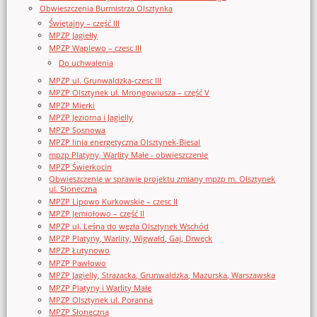
Obwieszczenia Burmistrza Olsztynka
Świętajny – część III
MPZP Jagiełły
MPZP Waplewo – czesc III
Do uchwalenia
MPZP ul. Grunwaldzka-czesc III
MPZP Olsztynek ul. Mrongowiusza – część V
MPZP Mierki
MPZP Jeziorna i Jagielly
MPZP Sosnowa
MPZP linia energetyczna Olsztynek-Biesal
mpzp Platyny, Warlity Małe - obwieszczenie
MPZP Świerkocin
Obwieszczenie w sprawie projektu zmiany mpzp m. Olsztynek
ul. Słoneczna
MPZP Lipowo Kurkowskie – czesc II
MPZP Jemiołowo – część II
MPZP ul. Leśna do węzła Olsztynek Wschód
MPZP Platyny, Warlity, Wigwałd, Gaj, Drwęck
MPZP Łutynowo
MPZP Pawłowo
MPZP Jagielly, Strazacka, Grunwaldzka, Mazurska, Warszawska
MPZP Platyny i Warlity Małe
MPZP Olsztynek ul. Poranna
MPZP Słoneczna