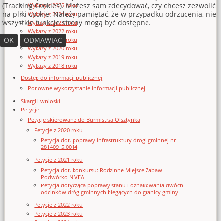
(Tracking Cookies). Możesz sam zdecydować, czy chcesz zezwolić
Wykazy z 2025 roku
na pliki cookie. Należy pamiętać, że w przypadku odrzucenia, nie
Wykazy z 2024 roku
wszystkie funkcje strony mogą być dostępne.
Wykazy z 2023 roku
Wykazy z 2022 roku
OK
ODMAWIAĆ
Wykazy z 2021 roku
Wykazy z 2020 roku
Wykazy z 2019 roku
Wykazy z 2018 roku
Dostęp do informacji publicznej
Ponowne wykorzystanie informacji publicznej
Skargi i wnioski
Petycje
Petycje skierowane do Burmistrza Olsztynka
Petycje z 2020 roku
Petycja dot. poprawy infrastruktury drogi gminnej nr
281409_5.0014
Petycje z 2021 roku
Petycja dot. konkursu: Rodzinne Miejsce Zabaw -
Podwórko NIVEA
Petycja dotycząca poprawy stanu i oznakowania dwóch
odcinków dróg gminnych biegących do granicy gminy
Petycje z 2022 roku
Petycje z 2023 roku