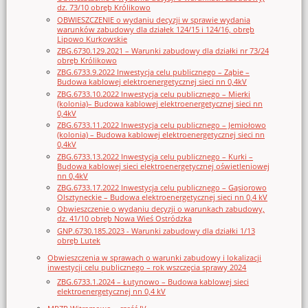
dz. 73/10 obręb Królikowo
OBWIESZCZENIE o wydaniu decyzji w sprawie wydania
warunków zabudowy dla działek 124/15 i 124/16, obręb
Lipowo Kurkowskie
ZBG.6730.129.2021 – Warunki zabudowy dla działki nr 73/24
obręb Królikowo
ZBG.6733.9.2022 Inwestycja celu publicznego – Ząbie –
Budowa kablowej elektroenergetycznej sieci nn 0,4kV
ZBG.6733.10.2022 Inwestycja celu publicznego – Mierki
(kolonia)– Budowa kablowej elektroenergetycznej sieci nn
0,4kV
ZBG.6733.11.2022 Inwestycja celu publicznego – Jemiołowo
(kolonia) – Budowa kablowej elektroenergetycznej sieci nn
0,4kV
ZBG.6733.13.2022 Inwestycja celu publicznego – Kurki –
Budowa kablowej sieci elektroenergetycznej oświetleniowej
nn 0,4kV
ZBG.6733.17.2022 Inwestycja celu publicznego – Gąsiorowo
Olsztyneckie – Budowa elektroenergetycznej sieci nn 0,4 kV
Obwieszczenie o wydaniu decyzji o warunkach zabudowy,
dz. 41/10 obręb Nowa Wieś Ostródzka
GNP.6730.185.2023 - Warunki zabudowy dla działki 1/13
obręb Lutek
Obwieszczenia w sprawach o warunki zabudowy i lokalizacji
inwestycji celu publicznego – rok wszczęcia sprawy 2024
ZBG.6733.1.2024 – Łutynowo – Budowa kablowej sieci
elektroenergetycznej nn 0,4 kV