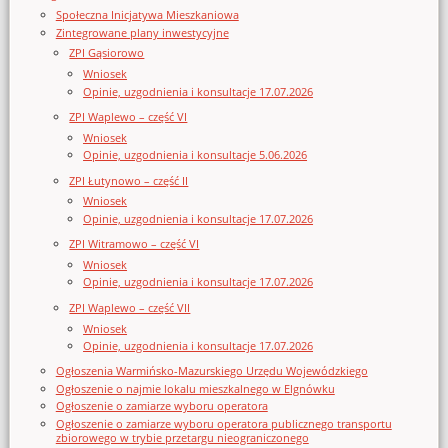
Społeczna Inicjatywa Mieszkaniowa
Zintegrowane plany inwestycyjne
ZPI Gąsiorowo
Wniosek
Opinie, uzgodnienia i konsultacje 17.07.2026
ZPI Waplewo – część VI
Wniosek
Opinie, uzgodnienia i konsultacje 5.06.2026
ZPI Łutynowo – część II
Wniosek
Opinie, uzgodnienia i konsultacje 17.07.2026
ZPI Witramowo – część VI
Wniosek
Opinie, uzgodnienia i konsultacje 17.07.2026
ZPI Waplewo – część VII
Wniosek
Opinie, uzgodnienia i konsultacje 17.07.2026
Ogłoszenia Warmińsko-Mazurskiego Urzędu Wojewódzkiego
Ogłoszenie o najmie lokalu mieszkalnego w Elgnówku
Ogłoszenie o zamiarze wyboru operatora
Ogłoszenie o zamiarze wyboru operatora publicznego transportu
zbiorowego w trybie przetargu nieograniczonego