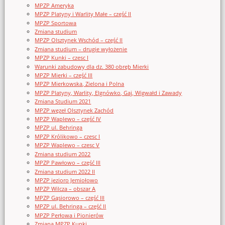
MPZP Ameryka
MPZP Platyny i Warlity Małe – część II
MPZP Sportowa
Zmiana studium
MPZP Olsztynek Wschód – część II
Zmiana studium – drugie wyłożenie
MPZP Kunki – czesc I
Warunki zabudowy dla dz. 380 obręb Mierki
MPZP Mierki – część III
MPZP Mierkowska, Zielona i Polna
MPZP Platyny, Warlity, Elgnówko, Gaj, Wigwałd i Zawady
Zmiana Studium 2021
MPZP węzeł Olsztynek Zachód
MPZP Waplewo – część IV
MPZP ul. Behringa
MPZP Królikowo – czesc I
MPZP Waplewo – czesc V
Zmiana studium 2022
MPZP Pawłowo – część III
Zmiana studium 2022 II
MPZP jezioro Jemiołowo
MPZP Wilcza – obszar A
MPZP Gąsiorowo – część III
MPZP ul. Behringa – część II
MPZP Perłowa i Pionierów
Zmiana MPZP Kunki