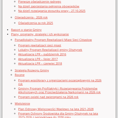
Pierwsze oświadczenie radnego
Na dzień zaprzestania pełnienia obowiązków
Na dzień rozwiązania stosunku pracy - 27.10.2025
Oświadczenia - 2026 rok
Oświadczenia za rok 2025
Raport o stanie Gminy
Plany, programy, strategie i ich wykonanie
Ponadlokalny Program Rewitalizacji Miast Sieci Cittaslow
Program rewitalizacji sieci miast
Lokalny Program Rewitalizacji gminy Olsztynek
Aktualizacja LPR – październik 2016
Aktualizacja LPR – lipiec 2017
Aktualizacja LPR – czerwiec 2018
Strategia Rozwoju Gminy
Roczne
Program współpracy z organizacjami pozarządowymi na 2026
rok
Gminny Program Profilaktyki i Rozwiązywania Problemów
Alkoholowych oraz Przeciwdziałania Narkomanii na 2026 rok
Program opieki nad zwierzętami na 2026 rok
Wieloletnie
Plan Odnowy Miejscowości Waplewo na lata 2021-2028
Program Ochrony Środowiska dla Gminy Olsztynek na lata
2023-2026 z perspektywą do 2030 roku