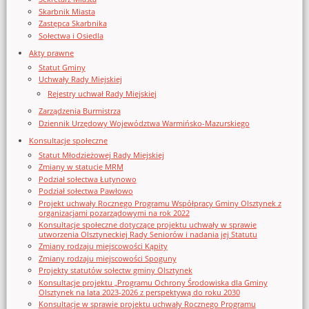
Skarbnik Miasta
Zastępca Skarbnika
Sołectwa i Osiedla
Akty prawne
Statut Gminy
Uchwały Rady Miejskiej
Rejestry uchwał Rady Miejskiej
Zarządzenia Burmistrza
Dziennik Urzędowy Województwa Warmińsko-Mazurskiego
Konsultacje społeczne
Statut Młodzieżowej Rady Miejskiej
Zmiany w statucie MRM
Podział sołectwa Łutynowo
Podział sołectwa Pawłowo
Projekt uchwały Rocznego Programu Współpracy Gminy Olsztynek z
organizacjami pozarządowymi na rok 2022
Konsultacje społeczne dotyczące projektu uchwały w sprawie
utworzenia Olsztyneckiej Rady Seniorów i nadania jej Statutu
Zmiany rodzaju miejscowości Kąpity
Zmiany rodzaju miejscowości Spoguny
Projekty statutów sołectw gminy Olsztynek
Konsultacje projektu „Programu Ochrony Środowiska dla Gminy
Olsztynek na lata 2023-2026 z perspektywą do roku 2030
Konsultacje w sprawie projektu uchwały Rocznego Programu