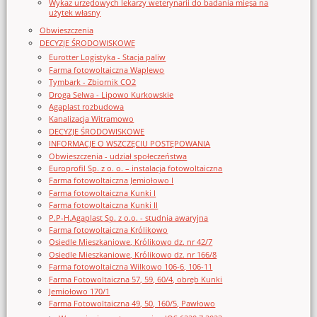
Wykaz urzędowych lekarzy weterynarii do badania mięsa na
użytek własny
Obwieszczenia
DECYZJE ŚRODOWISKOWE
Eurotter Logistyka - Stacja paliw
Farma fotowoltaiczna Waplewo
Tymbark - Zbiornik CO2
Droga Selwa - Lipowo Kurkowskie
Agaplast rozbudowa
Kanalizacja Witramowo
DECYZJE ŚRODOWISKOWE
INFORMACJE O WSZCZĘCIU POSTĘPOWANIA
Obwieszczenia - udział społeczeństwa
Europrofil Sp. z o. o. – instalacja fotowoltaiczna
Farma fotowoltaiczna Jemiołowo I
Farma fotowoltaiczna Kunki I
Farma fotowoltaiczna Kunki II
P.P-H.Agaplast Sp. z o.o. - studnia awaryjna
Farma fotowoltaiczna Królikowo
Osiedle Mieszkaniowe, Królikowo dz. nr 42/7
Osiedle Mieszkaniowe, Królikowo dz. nr 166/8
Farma fotowoltaiczna Wilkowo 106-6, 106-11
Farma Fotowoltaiczna 57, 59, 60/4, obręb Kunki
Jemiołowo 170/1
Farma Fotowoltaiczna 49, 50, 160/5, Pawłowo