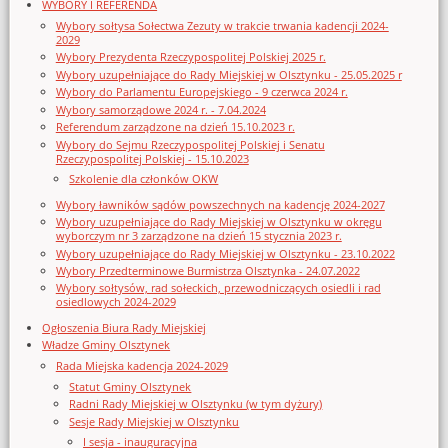
WYBORY I REFERENDA
Wybory sołtysa Sołectwa Zezuty w trakcie trwania kadencji 2024-
2029
Wybory Prezydenta Rzeczypospolitej Polskiej 2025 r.
Wybory uzupełniające do Rady Miejskiej w Olsztynku - 25.05.2025 r
Wybory do Parlamentu Europejskiego - 9 czerwca 2024 r.
Wybory samorządowe 2024 r. - 7.04.2024
Referendum zarządzone na dzień 15.10.2023 r.
Wybory do Sejmu Rzeczypospolitej Polskiej i Senatu
Rzeczypospolitej Polskiej - 15.10.2023
Szkolenie dla członków OKW
Wybory ławników sądów powszechnych na kadencję 2024-2027
Wybory uzupełniające do Rady Miejskiej w Olsztynku w okręgu
wyborczym nr 3 zarządzone na dzień 15 stycznia 2023 r.
Wybory uzupełniające do Rady Miejskiej w Olsztynku - 23.10.2022
Wybory Przedterminowe Burmistrza Olsztynka - 24.07.2022
Wybory sołtysów, rad sołeckich, przewodniczących osiedli i rad
osiedlowych 2024-2029
Ogłoszenia Biura Rady Miejskiej
Władze Gminy Olsztynek
Rada Miejska kadencja 2024-2029
Statut Gminy Olsztynek
Radni Rady Miejskiej w Olsztynku (w tym dyżury)
Sesje Rady Miejskiej w Olsztynku
I sesja - inauguracyjna