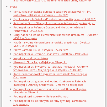
alkoholowych w 2026 roku na terenie miasta i gminy Olsztynek
Praca
Konkurs na stanowisko dyrektora Szkoły Podstawowej nr 1 im.
Noblistów Polskich w Olsztynku - 19.06.2026
Dyrektor Zespołu Szkolno-Przedszkolnego w Waplewie - 14.08.2025
Referent w Biurze Obsługi Interesanta w Referacie Organizacyjnym
Podinspektor w Referacie Gospodarki Nieruchomościami i
Planowania - 24.02.2025
Drugi nabór na wolne kierownicze stanowisko urzędnicze - Dyrektor
MOPS w Olsztynku
Nabór na wolne kierownicze stanowisko urzędnicze - Dyrektor
MOPS w Olsztynku
Prezes Zarządu TBS w Olsztynku - 27.09.2024
Podinspektor w Referacie Finansów i Podatków - 19.08.2024
Inspektor ds. drogownictwa
Kierownik Biura Rady Miejskiej w Olsztynku
Podinspektor ds. inwestycji w Referacie Inwestycji i Ochrony
Środowiska Urzędu Miejskiego w Olsztynku - 25.09.2023
Konkurs na stanowisko dyrektora Przedszkola Miejskiego w
Olsztynku
Podinspektor ds. gospodarki wodno-ściekowej w Referacie
Inwestycji i Ochrony Środowiska - umowa na zastępstwo
Podinspektor w Referacie Finansów i Podatków w Urzędzie
Miejskim w Olsztynku
Podinspektor/inspektor w Referacie Promocji
Podinspektor ds. obronnych, obrony cywilnej i zarządzania
kryzysowego