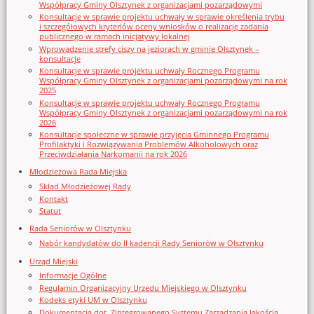
Współpracy Gminy Olsztynek z organizacjami pozarządowymi
Konsultacje w sprawie projektu uchwały w sprawie określenia trybu
i szczegółowych kryteriów oceny wniosków o realizację zadania
publicznego w ramach inicjatywy lokalnej
Wprowadzenie strefy ciszy na jeziorach w gminie Olsztynek –
konsultacje
Konsultacje w sprawie projektu uchwały Rocznego Programu
Współpracy Gminy Olsztynek z organizacjami pozarządowymi na rok
2025
Konsultacje w sprawie projektu uchwały Rocznego Programu
Współpracy Gminy Olsztynek z organizacjami pozarządowymi na rok
2026
Konsultacje społeczne w sprawie przyjęcia Gminnego Programu
Profilaktyki i Rozwiązywania Problemów Alkoholowych oraz
Przeciwdziałania Narkomanii na rok 2026
Młodzieżowa Rada Miejska
Skład Młodzieżowej Rady
Kontakt
Statut
Rada Seniorów w Olsztynku
Nabór kandydatów do II kadencji Rady Seniorów w Olsztynku
Urząd Miejski
Informacje Ogólne
Regulamin Organizacyjny Urzedu Miejskiego w Olsztynku
Kodeks etyki UM w Olsztynku
Dokumentacja dot. Zintegrowanego Systemu Zarządzania Jakością