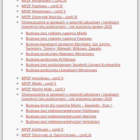
MPZP Witramowo – część IV
MPZP Pawłowo – część IV
MPZP Witramowo – część V
MPZP Olsztynek Wschód – część III
Obwieszczenia w sprawach o warunki zabudowy i lokalizacji
inwestycji celu publicznego – rok wszczęcia sprawy 2025
Budowa sieci niskiego napięcia Mierki
Budowa sieci niskiego napięcia Pawłowo
Budowa kanalizacji sanitarnej Elgnówko, Gaj, Łęciny,
Świętajny, Tolejny, Wigwałd, Wilkowo, Zawady
Budowa wodociągu Waplewo-Witramowo
Budowa wodociągu Królikowo
Budowa sieci wodociągowej Swaderki-Lipowo Kurkowskie
Budowa wodociągu i kanalizacji Witramowo
MPZP Jemiołowo - część II
MPZP Mierki - część V
MPZP Warlity Małe - część I
Obwieszczenia w sprawach o warunki zabudowy i lokalizacji
inwestycji celu publicznego – rok wszczęcia sprawy 2026
Budowa drogi dla rowerów Mierki – Swaderki - Etap 1
Budowa sieci elektroenergetycznej Królikowo
Budowa sieci elektroenergetycznej Marózek
Budowa sieci elektroenergetycznej Jemiołowo
MPZP Królikowo – część II
MPZP Olsztynek ul. Daszyńskiego – część III