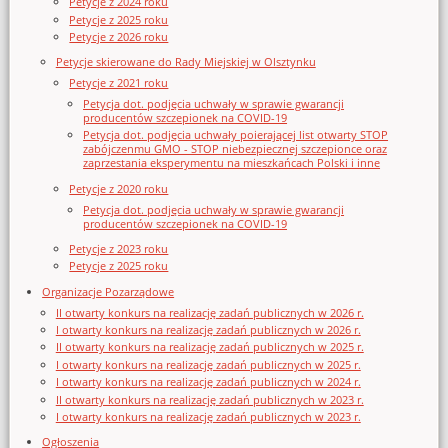
Petycje z 2024 roku
Petycje z 2025 roku
Petycje z 2026 roku
Petycje skierowane do Rady Miejskiej w Olsztynku
Petycje z 2021 roku
Petycja dot. podjęcia uchwały w sprawie gwarancji
producentów szczepionek na COVID-19
Petycja dot. podjęcia uchwały poierającej list otwarty STOP
zabójczenmu GMO - STOP niebezpiecznej szczepionce oraz
zaprzestania eksperymentu na mieszkańcach Polski i inne
Petycje z 2020 roku
Petycja dot. podjęcia uchwały w sprawie gwarancji
producentów szczepionek na COVID-19
Petycje z 2023 roku
Petycje z 2025 roku
Organizacje Pozarządowe
II otwarty konkurs na realizację zadań publicznych w 2026 r.
I otwarty konkurs na realizację zadań publicznych w 2026 r.
II otwarty konkurs na realizację zadań publicznych w 2025 r.
I otwarty konkurs na realizację zadań publicznych w 2025 r.
I otwarty konkurs na realizację zadań publicznych w 2024 r.
II otwarty konkurs na realizację zadań publicznych w 2023 r.
I otwarty konkurs na realizację zadań publicznych w 2023 r.
Ogłoszenia