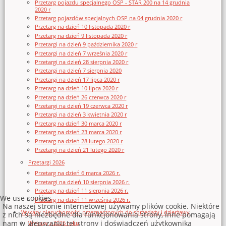
Przetarg pojazdu specjalnego OSP - STAR 200 na 14 grudnia
2020 r
Przetarg pojazdów specjalnych OSP na 04 grudnia 2020 r
Przetarg na dzień 10 listopada 2020 r
Przetarg na dzień 9 listopada 2020 r
Przetargi na dzień 9 października 2020 r
Przetargi na dzień 7 września 2020 r
Przetargi na dzień 28 sierpnia 2020 r
Przetargi na dzień 7 sierpnia 2020
Przetargi na dzień 17 lipca 2020 r
Przetarg na dzień 10 lipca 2020 r
Przetarg na dzień 26 czerwca 2020 r
Przetargi na dzień 19 czerwca 2020 r
Przetargi na dzień 3 kwietnia 2020 r
Przetarg na dzień 30 marca 2020 r
Przetarg na dzień 23 marca 2020 r
Przetarg na dzień 28 lutego 2020 r
Przetargi na dzień 21 lutego 2020 r
Przetargi 2026
Przetarg na dzień 6 marca 2026 r.
Przetargi na dzień 10 sierpnia 2026 r.
Przetarg na dzień 11 sierpnia 2026 r.
We use cookies
Przetarg na dzień 11 września 2026 r.
Na naszej stronie internetowej używamy plików cookie. Niektóre
Wykazy nieruchomości przeznaczonych do sprzedaży i dzierżawy
z nich są niezbędne dla funkcjonowania strony, inne pomagają
nam w ulepszaniu tej strony i doświadczeń użytkownika
Wykazy z 2026 roku