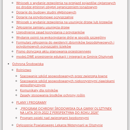
Wniosek o wydanie zezwolenia na przejazd pojazdów ciężarowych
po drodze gminnej objętej ograniczeniem tonażowym
Dotacje do budowy studni głębinowych
Dotacje na przydomowe oczyszczalnie
Wniosek o wydanie zezwolenia na usunięcie drzew lub krzewów
Zgłoszenie zamiaru usunięcia drzew
Uzgodnienie zasad korzystania z przystanków
Wydanie opinii na wykorzystanie dróg w sposób szczególny
Formularz zgłoszenia do ewidencji zbiorników bezodpływowych i
przydomowych oczyszczalni ścieków
Pismo dotyczące aktu planowania przestrzennego
modeLOWE przestrzenie edukacji i integracji w Gminie Olsztynek
Ochrona Środowiska
Rolnictwo
Szacowanie szkód spowodowanych przez zwierzęta łowne
Szacowanie szkód spowodowanych niekorzystnymi zjawiskami
atmosferycznymi
Komunikaty dla rolników
Zasady stosowania środków ochrony roślin
PLANY I PROGRAMY
„PROGRAM OCHRONY ŚRODOWISKA DLA GMINY OLSZTYNEK
NA LATA 2019-2022 Z PERSPEKTYWĄ DO ROKU 2026”
Program opieki nad zwierzętami bezdomnymi
Ogloszenie Powiatowego Lekarza Weterynarii w Olsztynie