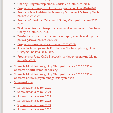
Gminny Program Wspierania Rodziny na lata 2024-2026
Program Osłonowy w zakresie dożywiania na lata 2024-2028
Program Przeciwdziałania Przemocy Domowej i Ochrony Osób
na lata 2023-2028
Program Opieki nad Zabytkami Gminy Olsztynek na lata 2025-
2028
Wieloletni Program Gospodarowania Mieszkaniowym Zasobem
Gminy na lata 2026-2030
Założenia do planu zaopatrzenia w ciepło, energię elektryczna i
paliwa gazowe na lata 2026-2040
Program usuwania azbestu na lata 2025-2032
Strategia Rozwiązywania Problemów Społecznych w gminie
Olsztynek na lata 2026-2035
Program na Rzecz Osób Starszych i z Niepełnosprawnością na
lata 2025-2030
Strategia Młodzieżowa gminy Olsztynek na lata 2026-2030 w
obszarze sportu wśród młodzieży
Strategia Młodzieżowa gminy Olsztynek na lata 2026-2030 w
obszarze zdrowia psychicznego młodych osób
Sprawozdania
Sprawozdania za rok 2020
Sprawozdania za rok 2021
Sprawozdania za rok 2022
Sprawozdania za rok 2023
Sprawozdania za rok 2024
Sprawozdania za rok 2025