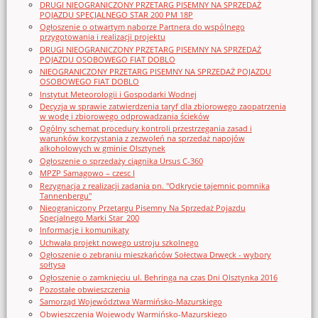
DRUGI NIEOGRANICZONY PRZETARG PISEMNY NA SPRZEDAŻ
POJAZDU SPECJALNEGO STAR 200 PM 18P
Ogłoszenie o otwartym naborze Partnera do wspólnego
przygotowania i realizacji projektu
DRUGI NIEOGRANICZONY PRZETARG PISEMNY NA SPRZEDAŻ
POJAZDU OSOBOWEGO FIAT DOBLO
NIEOGRANICZONY PRZETARG PISEMNY NA SPRZEDAŻ POJAZDU
OSOBOWEGO FIAT DOBLO
Instytut Meteorologii i Gospodarki Wodnej
Decyzja w sprawie zatwierdzenia taryf dla zbiorowego zaopatrzenia
w wodę i zbiorowego odprowadzania ścieków
Ogólny schemat procedury kontroli przestrzegania zasad i
warunków korzystania z zezwoleń na sprzedaż napojów
alkoholowych w gminie Olsztynek
Ogłoszenie o sprzedaży ciągnika Ursus C-360
MPZP Samagowo – czesc I
Rezygnacja z realizacji zadania pn. "Odkrycie tajemnic pomnika
Tannenbergu"
Nieograniczony Przetargu Pisemny Na Sprzedaż Pojazdu
Specjalnego Marki Star_200
Informacje i komunikaty
Uchwała projekt nowego ustroju szkolnego
Ogłoszenie o zebraniu mieszkańców Sołectwa Drwęck - wybory
sołtysa
Ogłoszenie o zamknięciu ul. Behringa na czas Dni Olsztynka 2016
Pozostałe obwieszczenia
Samorząd Województwa Warmińsko-Mazurskiego
Obwieszczenia Wojewody Warmińsko-Mazurskiego