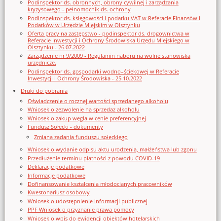
Podinspektor ds. obronnych, obrony cywilnej i zarządzania
kryzysowego - pełnomocnik ds. ochrony
Podinspektor ds. księgowości i podatku VAT w Referacie Finansów i
Podatków w Urzędzie Miejskim w Olsztynku
Oferta pracy na zastępstwo - podinspektor ds. drogownictwa w
Referacie Inwestycji i Ochrony Środowiska Urzędu Miejskiego w
Olsztynku - 26.07.2022
Zarządzenie nr 9/2009 - Regulamin naboru na wolne stanowiska
urzędnicze.
Podinspektor ds. gospodarki wodno–ściekowej w Referacie
Inwestycji i Ochrony Środowiska - 25.10.2022
Druki do pobrania
Oświadczenie o rocznej wartości sprzedanego alkoholu
Wniosek o zezwolenie na sprzedaz alkoholu
Wniosek o zakup węgla w cenie preferencyjnej
Fundusz Sołecki - dokumenty
Zmiana zadania funduszu sołeckiego
Wniosek o wydanie odpisu aktu urodzenia, małżeństwa lub zgonu
Przedłużenie terminu płatności z powodu COVID-19
Deklaracje podatkowe
Informacje podatkowe
Dofinansowanie kształcenia młodocianych pracowników
Kwestonariusz osobowy
Wniosek o udostępnienie informacji publicznej
PPF Wniosek o przyznanie prawa pomocy
Wniosek o wpis do ewidencji obiektów hotelarskich