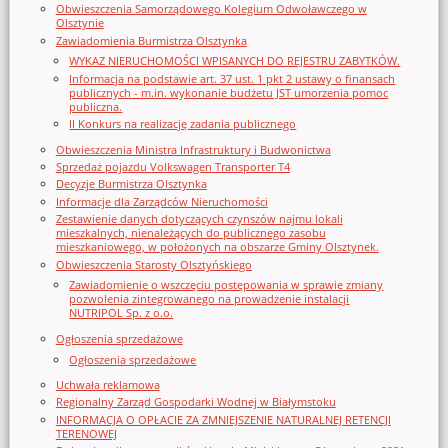
Obwieszczenia Samorządowego Kolegium Odwoławczego w
Olsztynie
Zawiadomienia Burmistrza Olsztynka
WYKAZ NIERUCHOMOŚCI WPISANYCH DO REJESTRU ZABYTKÓW.
Informacja na podstawie art. 37 ust. 1 pkt 2 ustawy o finansach
publicznych - m.in. wykonanie budżetu JST umorzenia pomoc
publiczna.
II Konkurs na realizację zadania publicznego
Obwieszczenia Ministra Infrastruktury i Budwonictwa
Sprzedaż pojazdu Volkswagen Transporter T4
Decyzje Burmistrza Olsztynka
Informacje dla Zarządców Nieruchomości
Zestawienie danych dotyczących czynszów najmu lokali
mieszkalnych, nienależących do publicznego zasobu
mieszkaniowego, w położonych na obszarze Gminy Olsztynek.
Obwieszczenia Starosty Olsztyńskiego
Zawiadomienie o wszczęciu postępowania w sprawie zmiany
pozwolenia zintegrowanego na prowadzenie instalacji
NUTRIPOL Sp. z o.o.
Ogłoszenia sprzedażowe
Ogłoszenia sprzedażowe
Uchwała reklamowa
Regionalny Zarząd Gospodarki Wodnej w Białymstoku
INFORMACJA O OPŁACIE ZA ZMNIEJSZENIE NATURALNEJ RETENCJI
TERENOWEJ