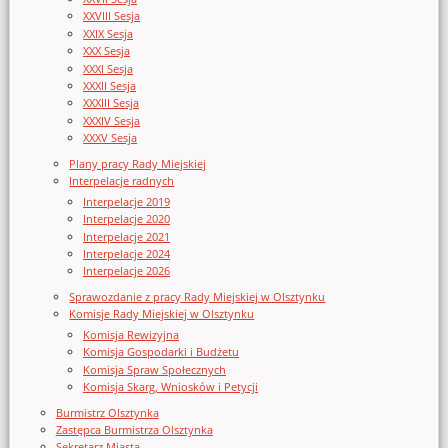
XXVIII Sesja
XXIX Sesja
XXX Sesja
XXXI Sesja
XXXII Sesja
XXXIII Sesja
XXXIV Sesja
XXXV Sesja
Plany pracy Rady Miejskiej
Interpelacje radnych
Interpelacje 2019
Interpelacje 2020
Interpelacje 2021
Interpelacje 2024
Interpelacje 2026
Sprawozdanie z pracy Rady Miejskiej w Olsztynku
Komisje Rady Miejskiej w Olsztynku
Komisja Rewizyjna
Komisja Gospodarki i Budżetu
Komisja Spraw Społecznych
Komisja Skarg, Wniosków i Petycji
Burmistrz Olsztynka
Zastępca Burmistrza Olsztynka
Sekretarz Miasta