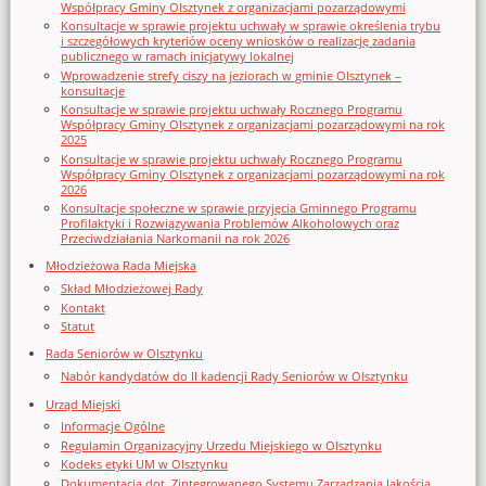
Współpracy Gminy Olsztynek z organizacjami pozarządowymi
Konsultacje w sprawie projektu uchwały w sprawie określenia trybu
i szczegółowych kryteriów oceny wniosków o realizację zadania
publicznego w ramach inicjatywy lokalnej
Wprowadzenie strefy ciszy na jeziorach w gminie Olsztynek –
konsultacje
Konsultacje w sprawie projektu uchwały Rocznego Programu
Współpracy Gminy Olsztynek z organizacjami pozarządowymi na rok
2025
Konsultacje w sprawie projektu uchwały Rocznego Programu
Współpracy Gminy Olsztynek z organizacjami pozarządowymi na rok
2026
Konsultacje społeczne w sprawie przyjęcia Gminnego Programu
Profilaktyki i Rozwiązywania Problemów Alkoholowych oraz
Przeciwdziałania Narkomanii na rok 2026
Młodzieżowa Rada Miejska
Skład Młodzieżowej Rady
Kontakt
Statut
Rada Seniorów w Olsztynku
Nabór kandydatów do II kadencji Rady Seniorów w Olsztynku
Urząd Miejski
Informacje Ogólne
Regulamin Organizacyjny Urzedu Miejskiego w Olsztynku
Kodeks etyki UM w Olsztynku
Dokumentacja dot. Zintegrowanego Systemu Zarządzania Jakością