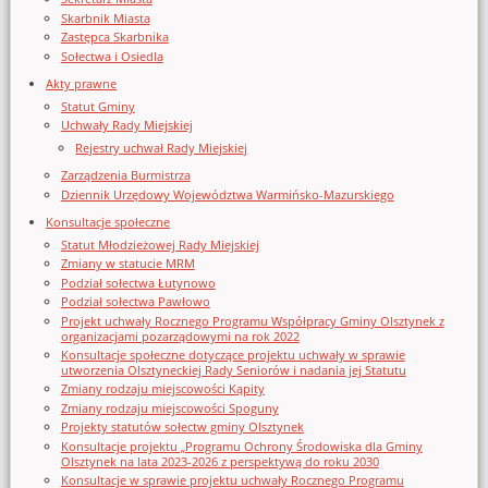
Skarbnik Miasta
Zastępca Skarbnika
Sołectwa i Osiedla
Akty prawne
Statut Gminy
Uchwały Rady Miejskiej
Rejestry uchwał Rady Miejskiej
Zarządzenia Burmistrza
Dziennik Urzędowy Województwa Warmińsko-Mazurskiego
Konsultacje społeczne
Statut Młodzieżowej Rady Miejskiej
Zmiany w statucie MRM
Podział sołectwa Łutynowo
Podział sołectwa Pawłowo
Projekt uchwały Rocznego Programu Współpracy Gminy Olsztynek z
organizacjami pozarządowymi na rok 2022
Konsultacje społeczne dotyczące projektu uchwały w sprawie
utworzenia Olsztyneckiej Rady Seniorów i nadania jej Statutu
Zmiany rodzaju miejscowości Kąpity
Zmiany rodzaju miejscowości Spoguny
Projekty statutów sołectw gminy Olsztynek
Konsultacje projektu „Programu Ochrony Środowiska dla Gminy
Olsztynek na lata 2023-2026 z perspektywą do roku 2030
Konsultacje w sprawie projektu uchwały Rocznego Programu