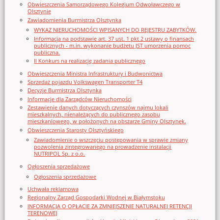
Obwieszczenia Samorządowego Kolegium Odwoławczego w
Olsztynie
Zawiadomienia Burmistrza Olsztynka
WYKAZ NIERUCHOMOŚCI WPISANYCH DO REJESTRU ZABYTKÓW.
Informacja na podstawie art. 37 ust. 1 pkt 2 ustawy o finansach
publicznych - m.in. wykonanie budżetu JST umorzenia pomoc
publiczna.
II Konkurs na realizację zadania publicznego
Obwieszczenia Ministra Infrastruktury i Budwonictwa
Sprzedaż pojazdu Volkswagen Transporter T4
Decyzje Burmistrza Olsztynka
Informacje dla Zarządców Nieruchomości
Zestawienie danych dotyczących czynszów najmu lokali
mieszkalnych, nienależących do publicznego zasobu
mieszkaniowego, w położonych na obszarze Gminy Olsztynek.
Obwieszczenia Starosty Olsztyńskiego
Zawiadomienie o wszczęciu postępowania w sprawie zmiany
pozwolenia zintegrowanego na prowadzenie instalacji
NUTRIPOL Sp. z o.o.
Ogłoszenia sprzedażowe
Ogłoszenia sprzedażowe
Uchwała reklamowa
Regionalny Zarząd Gospodarki Wodnej w Białymstoku
INFORMACJA O OPŁACIE ZA ZMNIEJSZENIE NATURALNEJ RETENCJI
TERENOWEJ