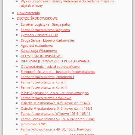
Wykaz urzędowych lekarzy weterynarii do badania mięsa na
użytek własny
Obwieszczenia
DECYZJE ŚRODOWISKOWE
Eurotter Logistyka - Stacja paliw
Farma fotowoltaiczna Waplewo
Tymbark - Zbiornik CO2
Droga Selwa - Lipowo Kurkowskie
Agaplast rozbudowa
Kanalizacja Witramowo
DECYZJE ŚRODOWISKOWE
INFORMACJE O WSZCZĘCIU POSTĘPOWANIA
Obwieszczenia - udział społeczeństwa
Europrofil Sp. z o. o. – instalacja fotowoltaiczna
Farma fotowoltaiczna Jemiołowo I
Farma fotowoltaiczna Kunki I
Farma fotowoltaiczna Kunki II
P.P-H.Agaplast Sp. z o.o. - studnia awaryjna
Farma fotowoltaiczna Królikowo
Osiedle Mieszkaniowe, Królikowo dz. nr 42/7
Osiedle Mieszkaniowe, Królikowo dz. nr 166/8
Farma fotowoltaiczna Wilkowo 106-6, 106-11
Farma Fotowoltaiczna 57, 59, 60/4, obręb Kunki
Jemiołowo 170/1
Farma Fotowoltaiczna 49, 50, 160/5, Pawłowo