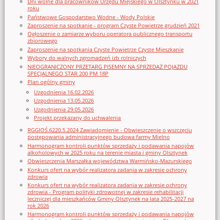
Dni wolne dla pracowników Urzędu Miejskiego w Olsztynku w 2021
roku
Państwowe Gospodarstwo Wodne - Wody Polskie
Zaproszenie na spotkanie - program Czyste Powietrze grudzień 2021
Ogłoszenie o zamiarze wyboru operatora publicznego transportu
zbiorowego
Zaproszenie na spotkania Czyste Powietrze Czyste Mieszkanie
Wybory do walnych zgromadzeń izb rolniczych
NIEOGRANICZONY PRZETARG PISEMNY NA SPRZEDAŻ POJAZDU
SPECJALNEGO STAR 200 PM 18P
Plan ogólny gminy
Uzgodnienia 16.02.2026
Uzgodnienia 13.05.2026
Uzgodnienia 29.05.2026
Projekt przekazany do uchwalenia
RGGIOŚ.6220.5.2024 Zawiadomienie - Obwieszczenie o wszczęciu
postępowania administracyjnego budowa farmy Mielno
Harmonogram kontroli punktów sprzedaży i podawania napojów
alkoholowych w 2025 roku na terenie miasta i gminy Olsztynek
Obwieszczenia Marszałka województwa Warmińsko-Mazurskiego
Konkurs ofert na wybór realizatora zadania w zakresie ochrony
zdrowia
Konkurs ofert na wybór realizatora zadania w zakresie ochrony
zdrowia - Program polityki zdrowotnej w zakresie rehabilitacji
leczniczej dla mieszkańców Gminy Olsztynek na lata 2025-2027 na
rok 2026
Harmonogram kontroli punktów sprzedaży i podawania napojów