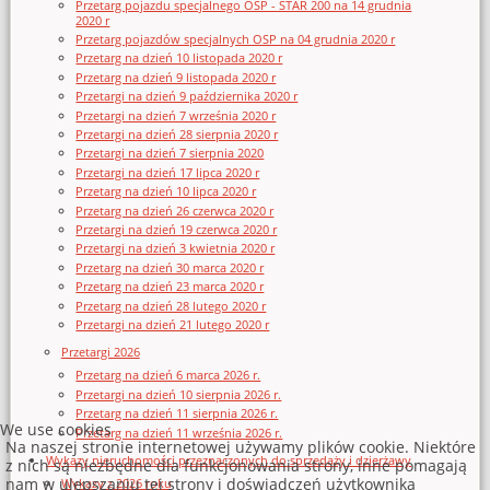
Przetarg pojazdu specjalnego OSP - STAR 200 na 14 grudnia
2020 r
Przetarg pojazdów specjalnych OSP na 04 grudnia 2020 r
Przetarg na dzień 10 listopada 2020 r
Przetarg na dzień 9 listopada 2020 r
Przetargi na dzień 9 października 2020 r
Przetargi na dzień 7 września 2020 r
Przetargi na dzień 28 sierpnia 2020 r
Przetargi na dzień 7 sierpnia 2020
Przetargi na dzień 17 lipca 2020 r
Przetarg na dzień 10 lipca 2020 r
Przetarg na dzień 26 czerwca 2020 r
Przetargi na dzień 19 czerwca 2020 r
Przetargi na dzień 3 kwietnia 2020 r
Przetarg na dzień 30 marca 2020 r
Przetarg na dzień 23 marca 2020 r
Przetarg na dzień 28 lutego 2020 r
Przetargi na dzień 21 lutego 2020 r
Przetargi 2026
Przetarg na dzień 6 marca 2026 r.
Przetargi na dzień 10 sierpnia 2026 r.
Przetarg na dzień 11 sierpnia 2026 r.
We use cookies
Przetarg na dzień 11 września 2026 r.
Na naszej stronie internetowej używamy plików cookie. Niektóre
Wykazy nieruchomości przeznaczonych do sprzedaży i dzierżawy
z nich są niezbędne dla funkcjonowania strony, inne pomagają
nam w ulepszaniu tej strony i doświadczeń użytkownika
Wykazy z 2026 roku