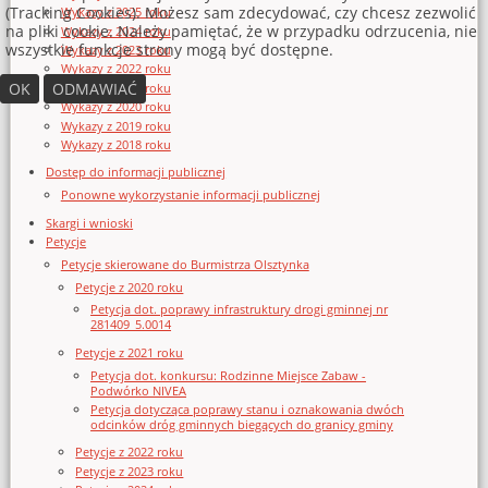
(Tracking Cookies). Możesz sam zdecydować, czy chcesz zezwolić
Wykazy z 2025 roku
na pliki cookie. Należy pamiętać, że w przypadku odrzucenia, nie
Wykazy z 2024 roku
wszystkie funkcje strony mogą być dostępne.
Wykazy z 2023 roku
Wykazy z 2022 roku
OK
ODMAWIAĆ
Wykazy z 2021 roku
Wykazy z 2020 roku
Wykazy z 2019 roku
Wykazy z 2018 roku
Dostęp do informacji publicznej
Ponowne wykorzystanie informacji publicznej
Skargi i wnioski
Petycje
Petycje skierowane do Burmistrza Olsztynka
Petycje z 2020 roku
Petycja dot. poprawy infrastruktury drogi gminnej nr
281409_5.0014
Petycje z 2021 roku
Petycja dot. konkursu: Rodzinne Miejsce Zabaw -
Podwórko NIVEA
Petycja dotycząca poprawy stanu i oznakowania dwóch
odcinków dróg gminnych biegących do granicy gminy
Petycje z 2022 roku
Petycje z 2023 roku