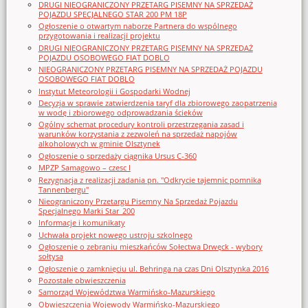
DRUGI NIEOGRANICZONY PRZETARG PISEMNY NA SPRZEDAŻ
POJAZDU SPECJALNEGO STAR 200 PM 18P
Ogłoszenie o otwartym naborze Partnera do wspólnego
przygotowania i realizacji projektu
DRUGI NIEOGRANICZONY PRZETARG PISEMNY NA SPRZEDAŻ
POJAZDU OSOBOWEGO FIAT DOBLO
NIEOGRANICZONY PRZETARG PISEMNY NA SPRZEDAŻ POJAZDU
OSOBOWEGO FIAT DOBLO
Instytut Meteorologii i Gospodarki Wodnej
Decyzja w sprawie zatwierdzenia taryf dla zbiorowego zaopatrzenia
w wodę i zbiorowego odprowadzania ścieków
Ogólny schemat procedury kontroli przestrzegania zasad i
warunków korzystania z zezwoleń na sprzedaż napojów
alkoholowych w gminie Olsztynek
Ogłoszenie o sprzedaży ciągnika Ursus C-360
MPZP Samagowo – czesc I
Rezygnacja z realizacji zadania pn. "Odkrycie tajemnic pomnika
Tannenbergu"
Nieograniczony Przetargu Pisemny Na Sprzedaż Pojazdu
Specjalnego Marki Star_200
Informacje i komunikaty
Uchwała projekt nowego ustroju szkolnego
Ogłoszenie o zebraniu mieszkańców Sołectwa Drwęck - wybory
sołtysa
Ogłoszenie o zamknięciu ul. Behringa na czas Dni Olsztynka 2016
Pozostałe obwieszczenia
Samorząd Województwa Warmińsko-Mazurskiego
Obwieszczenia Wojewody Warmińsko-Mazurskiego