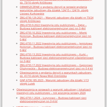
dz. 73/10 obręb Królikowo
OBWIESZCZENIE o wydaniu decyzji w sprawie wydania
warunków zabudowy dla działek 124/15 i 124/16, obręb
Lipowo Kurkowskie
ZBG.6730.129.2021 – Warunki zabudowy dla działki nr 73/24
obręb Królikowo
ZBG.6733.9.2022 Inwestycja celu publicznego – Ząbie –
Budowa kablowej elektroenergetycznej sieci nn 0,4kV
ZBG.6733.10.2022 Inwestycja celu publicznego – Mierki
(kolonia)– Budowa kablowej elektroenergetycznej sieci nn
0,4kV
ZBG.6733.11.2022 Inwestycja celu publicznego – Jemiołowo
(kolonia) – Budowa kablowej elektroenergetycznej sieci nn
0,4kV
ZBG.6733.13.2022 Inwestycja celu publicznego – Kurki –
Budowa kablowej sieci elektroenergetycznej oświetleniowej
nn 0,4kV
ZBG.6733.17.2022 Inwestycja celu publicznego – Gąsiorowo
Olsztyneckie – Budowa elektroenergetycznej sieci nn 0,4 kV
Obwieszczenie o wydaniu decyzji o warunkach zabudowy,
dz. 41/10 obręb Nowa Wieś Ostródzka
GNP.6730.185.2023 - Warunki zabudowy dla działki 1/13
obręb Lutek
Obwieszczenia w sprawach o warunki zabudowy i lokalizacji
inwestycji celu publicznego – rok wszczęcia sprawy 2024
ZBG.6733.1.2024 – Łutynowo – Budowa kablowej sieci
elektroenergetycznej nn 0,4 kV