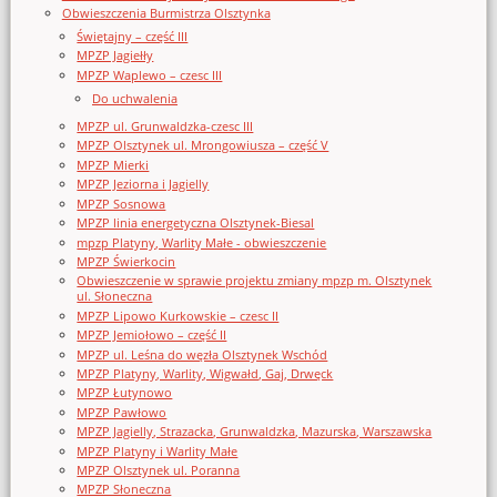
Obwieszczenia Burmistrza Olsztynka
Świętajny – część III
MPZP Jagiełły
MPZP Waplewo – czesc III
Do uchwalenia
MPZP ul. Grunwaldzka-czesc III
MPZP Olsztynek ul. Mrongowiusza – część V
MPZP Mierki
MPZP Jeziorna i Jagielly
MPZP Sosnowa
MPZP linia energetyczna Olsztynek-Biesal
mpzp Platyny, Warlity Małe - obwieszczenie
MPZP Świerkocin
Obwieszczenie w sprawie projektu zmiany mpzp m. Olsztynek
ul. Słoneczna
MPZP Lipowo Kurkowskie – czesc II
MPZP Jemiołowo – część II
MPZP ul. Leśna do węzła Olsztynek Wschód
MPZP Platyny, Warlity, Wigwałd, Gaj, Drwęck
MPZP Łutynowo
MPZP Pawłowo
MPZP Jagielly, Strazacka, Grunwaldzka, Mazurska, Warszawska
MPZP Platyny i Warlity Małe
MPZP Olsztynek ul. Poranna
MPZP Słoneczna