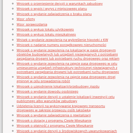
Wniosek o przeniesienie decyzji o warunkach zabudowy
Wniosek o wypis i wyrys z miejscowego planu
Wniosek o wydanie zaświadczenia o braku planu
Wzor_oferty
Wzor_sprawozdania
Wniosek o wykup lokalu użytkowego
Wniosek o wykup lokalu mieszkalnego
Wnisek o wydanie zezwolenia na wykreślenie hipoteki z KW
Wniosek o nadanie numeru porządkowego nieruchomości
Wniosek o wydanie zezwolenia na lokalizację w pasie drogowym
obiektów budowlanych lub urządzeń niezwiązanych z potrzebami
zarządzania drogami lub potrzebami ruchu drogowego oraz reklam
Wniosek o wydanie zezwolenia na zajęcie pasa drogowego w celu
umieszczenia urządzeń infrastruktury technicznej niezwiązanych z
potrzebami zarządzania drogami lub potrzebami ruchu drogowego
Wniosek o wydanie zezwolenia na zajęcie pasa drogowego drogi
gminnej w celu prowadzenia robót
Wniosek o uzgodnienie lokalizacji/przebudowy zjazdu
Wniosek o wydanie dowodu osobistego
Wniosek o wydanie decyzji o ustalenie lokalizacji inwestycji celu
publicznego albo warunków zabudowy
Udzielenia licencji na wykonywanie krajowego transportu
drogowego w zakresie przewozu osób taksówką
Wniosek o wydanie zaświadczenia o rewitalizacji
Wniosek o dotację z programu Ciepłe Mieszkanie
Wniosek o płatność z programu Ciepłe Mieszkanie
Wniosek o wydanie decyzji o środowiskowych uwarunkowaniach