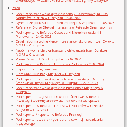
alkoholowych w 2026 roku na terenie miasta i gminy Olsztynek
Praca
Konkurs na stanowisko dyrektora Szkoły Podstawowej nr 1 im.
Noblistów Polskich w Olsztynku - 19.06.2026
Dyrektor Zespołu Szkolno-Przedszkolnego w Waplewie - 14.08.2025
Referent w Biurze Obsługi Interesanta w Referacie Organizacyjnym
Podinspektor w Referacie Gospodarki Nieruchomościami i
Planowania - 24.02.2025
Drugi nabór na wolne kierownicze stanowisko urzędnicze - Dyrektor
MOPS w Olsztynku
Nabór na wolne kierownicze stanowisko urzędnicze - Dyrektor
MOPS w Olsztynku
Prezes Zarządu TBS w Olsztynku - 27.09.2024
Podinspektor w Referacie Finansów i Podatków - 19.08.2024
Inspektor ds. drogownictwa
Kierownik Biura Rady Miejskiej w Olsztynku
Podinspektor ds. inwestycji w Referacie Inwestycji i Ochrony
Środowiska Urzędu Miejskiego w Olsztynku - 25.09.2023
Konkurs na stanowisko dyrektora Przedszkola Miejskiego w
Olsztynku
Podinspektor ds. gospodarki wodno-ściekowej w Referacie
Inwestycji i Ochrony Środowiska - umowa na zastępstwo
Podinspektor w Referacie Finansów i Podatków w Urzędzie
Miejskim w Olsztynku
Podinspektor/inspektor w Referacie Promocji
Podinspektor ds. obronnych, obrony cywilnej i zarządzania
kryzysowego