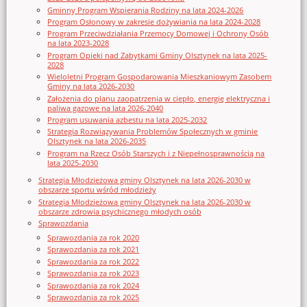
Gminny Program Wspierania Rodziny na lata 2024-2026
Program Osłonowy w zakresie dożywiania na lata 2024-2028
Program Przeciwdziałania Przemocy Domowej i Ochrony Osób
na lata 2023-2028
Program Opieki nad Zabytkami Gminy Olsztynek na lata 2025-
2028
Wieloletni Program Gospodarowania Mieszkaniowym Zasobem
Gminy na lata 2026-2030
Założenia do planu zaopatrzenia w ciepło, energię elektryczna i
paliwa gazowe na lata 2026-2040
Program usuwania azbestu na lata 2025-2032
Strategia Rozwiązywania Problemów Społecznych w gminie
Olsztynek na lata 2026-2035
Program na Rzecz Osób Starszych i z Niepełnosprawnością na
lata 2025-2030
Strategia Młodzieżowa gminy Olsztynek na lata 2026-2030 w
obszarze sportu wśród młodzieży
Strategia Młodzieżowa gminy Olsztynek na lata 2026-2030 w
obszarze zdrowia psychicznego młodych osób
Sprawozdania
Sprawozdania za rok 2020
Sprawozdania za rok 2021
Sprawozdania za rok 2022
Sprawozdania za rok 2023
Sprawozdania za rok 2024
Sprawozdania za rok 2025