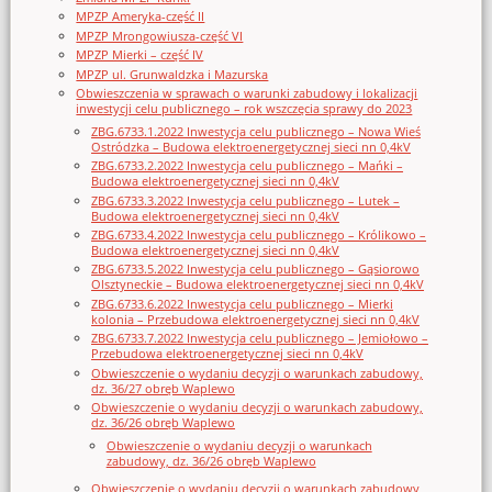
MPZP Ameryka-część II
MPZP Mrongowiusza-część VI
MPZP Mierki – część IV
MPZP ul. Grunwaldzka i Mazurska
Obwieszczenia w sprawach o warunki zabudowy i lokalizacji
inwestycji celu publicznego – rok wszczęcia sprawy do 2023
ZBG.6733.1.2022 Inwestycja celu publicznego – Nowa Wieś
Ostródzka – Budowa elektroenergetycznej sieci nn 0,4kV
ZBG.6733.2.2022 Inwestycja celu publicznego – Mańki –
Budowa elektroenergetycznej sieci nn 0,4kV
ZBG.6733.3.2022 Inwestycja celu publicznego – Lutek –
Budowa elektroenergetycznej sieci nn 0,4kV
ZBG.6733.4.2022 Inwestycja celu publicznego – Królikowo –
Budowa elektroenergetycznej sieci nn 0,4kV
ZBG.6733.5.2022 Inwestycja celu publicznego – Gąsiorowo
Olsztyneckie – Budowa elektroenergetycznej sieci nn 0,4kV
ZBG.6733.6.2022 Inwestycja celu publicznego – Mierki
kolonia – Przebudowa elektroenergetycznej sieci nn 0,4kV
ZBG.6733.7.2022 Inwestycja celu publicznego – Jemiołowo –
Przebudowa elektroenergetycznej sieci nn 0,4kV
Obwieszczenie o wydaniu decyzji o warunkach zabudowy,
dz. 36/27 obręb Waplewo
Obwieszczenie o wydaniu decyzji o warunkach zabudowy,
dz. 36/26 obręb Waplewo
Obwieszczenie o wydaniu decyzji o warunkach
zabudowy, dz. 36/26 obręb Waplewo
Obwieszczenie o wydaniu decyzji o warunkach zabudowy,