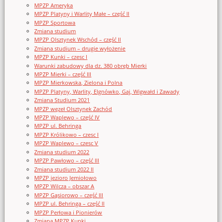
MPZP Ameryka
MPZP Platyny i Warlity Małe – część II
MPZP Sportowa
Zmiana studium
MPZP Olsztynek Wschód – część II
Zmiana studium – drugie wyłożenie
MPZP Kunki – czesc I
Warunki zabudowy dla dz. 380 obręb Mierki
MPZP Mierki – część III
MPZP Mierkowska, Zielona i Polna
MPZP Platyny, Warlity, Elgnówko, Gaj, Wigwałd i Zawady
Zmiana Studium 2021
MPZP węzeł Olsztynek Zachód
MPZP Waplewo – część IV
MPZP ul. Behringa
MPZP Królikowo – czesc I
MPZP Waplewo – czesc V
Zmiana studium 2022
MPZP Pawłowo – część III
Zmiana studium 2022 II
MPZP jezioro Jemiołowo
MPZP Wilcza – obszar A
MPZP Gąsiorowo – część III
MPZP ul. Behringa – część II
MPZP Perłowa i Pionierów
Zmiana MPZP Kunki