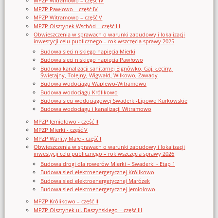
MPZP Witramowo – część IV
MPZP Pawłowo – część IV
MPZP Witramowo – część V
MPZP Olsztynek Wschód – część III
Obwieszczenia w sprawach o warunki zabudowy i lokalizacji
inwestycji celu publicznego – rok wszczęcia sprawy 2025
Budowa sieci niskiego napięcia Mierki
Budowa sieci niskiego napięcia Pawłowo
Budowa kanalizacji sanitarnej Elgnówko, Gaj, Łęciny,
Świętajny, Tolejny, Wigwałd, Wilkowo, Zawady
Budowa wodociągu Waplewo-Witramowo
Budowa wodociągu Królikowo
Budowa sieci wodociągowej Swaderki-Lipowo Kurkowskie
Budowa wodociągu i kanalizacji Witramowo
MPZP Jemiołowo - część II
MPZP Mierki - część V
MPZP Warlity Małe - część I
Obwieszczenia w sprawach o warunki zabudowy i lokalizacji
inwestycji celu publicznego – rok wszczęcia sprawy 2026
Budowa drogi dla rowerów Mierki – Swaderki - Etap 1
Budowa sieci elektroenergetycznej Królikowo
Budowa sieci elektroenergetycznej Marózek
Budowa sieci elektroenergetycznej Jemiołowo
MPZP Królikowo – część II
MPZP Olsztynek ul. Daszyńskiego – część III