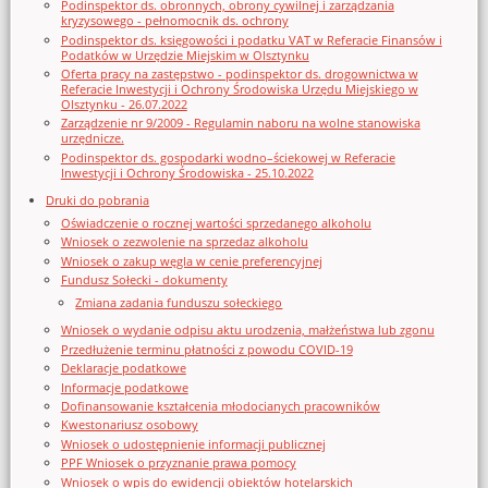
Podinspektor ds. obronnych, obrony cywilnej i zarządzania
kryzysowego - pełnomocnik ds. ochrony
Podinspektor ds. księgowości i podatku VAT w Referacie Finansów i
Podatków w Urzędzie Miejskim w Olsztynku
Oferta pracy na zastępstwo - podinspektor ds. drogownictwa w
Referacie Inwestycji i Ochrony Środowiska Urzędu Miejskiego w
Olsztynku - 26.07.2022
Zarządzenie nr 9/2009 - Regulamin naboru na wolne stanowiska
urzędnicze.
Podinspektor ds. gospodarki wodno–ściekowej w Referacie
Inwestycji i Ochrony Środowiska - 25.10.2022
Druki do pobrania
Oświadczenie o rocznej wartości sprzedanego alkoholu
Wniosek o zezwolenie na sprzedaz alkoholu
Wniosek o zakup węgla w cenie preferencyjnej
Fundusz Sołecki - dokumenty
Zmiana zadania funduszu sołeckiego
Wniosek o wydanie odpisu aktu urodzenia, małżeństwa lub zgonu
Przedłużenie terminu płatności z powodu COVID-19
Deklaracje podatkowe
Informacje podatkowe
Dofinansowanie kształcenia młodocianych pracowników
Kwestonariusz osobowy
Wniosek o udostępnienie informacji publicznej
PPF Wniosek o przyznanie prawa pomocy
Wniosek o wpis do ewidencji obiektów hotelarskich