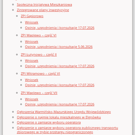
Społeczna Inicjatywa Mieszkaniowa
Zintegrowane plany inwestycyjne
ZPI Gąsiorowo
Wniosek
Opinie, uzgodnienia i konsultacje 17.07.2026
ZPI Waplewo – część VI
Wniosek
Opinie, uzgodnienia i konsultacje 5.06.2026
ZPI Łutynowo – część II
Wniosek
Opinie, uzgodnienia i konsultacje 17.07.2026
ZPI Witramowo – część VI
Wniosek
Opinie, uzgodnienia i konsultacje 17.07.2026
ZPI Waplewo – część VII
Wniosek
Opinie, uzgodnienia i konsultacje 17.07.2026
Ogłoszenia Warmińsko-Mazurskiego Urzędu Wojewódzkiego
Ogłoszenie o najmie lokalu mieszkalnego w Elgnówku
Ogłoszenie o zamiarze wyboru operatora
Ogłoszenie o zamiarze wyboru operatora publicznego transportu
zbiorowego w trybie przetargu nieograniczonego