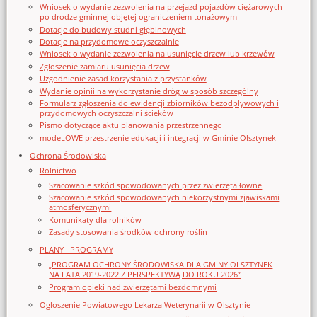
Wniosek o wydanie zezwolenia na przejazd pojazdów ciężarowych
po drodze gminnej objętej ograniczeniem tonażowym
Dotacje do budowy studni głębinowych
Dotacje na przydomowe oczyszczalnie
Wniosek o wydanie zezwolenia na usunięcie drzew lub krzewów
Zgłoszenie zamiaru usunięcia drzew
Uzgodnienie zasad korzystania z przystanków
Wydanie opinii na wykorzystanie dróg w sposób szczególny
Formularz zgłoszenia do ewidencji zbiorników bezodpływowych i
przydomowych oczyszczalni ścieków
Pismo dotyczące aktu planowania przestrzennego
modeLOWE przestrzenie edukacji i integracji w Gminie Olsztynek
Ochrona Środowiska
Rolnictwo
Szacowanie szkód spowodowanych przez zwierzęta łowne
Szacowanie szkód spowodowanych niekorzystnymi zjawiskami
atmosferycznymi
Komunikaty dla rolników
Zasady stosowania środków ochrony roślin
PLANY I PROGRAMY
„PROGRAM OCHRONY ŚRODOWISKA DLA GMINY OLSZTYNEK
NA LATA 2019-2022 Z PERSPEKTYWĄ DO ROKU 2026”
Program opieki nad zwierzętami bezdomnymi
Ogloszenie Powiatowego Lekarza Weterynarii w Olsztynie