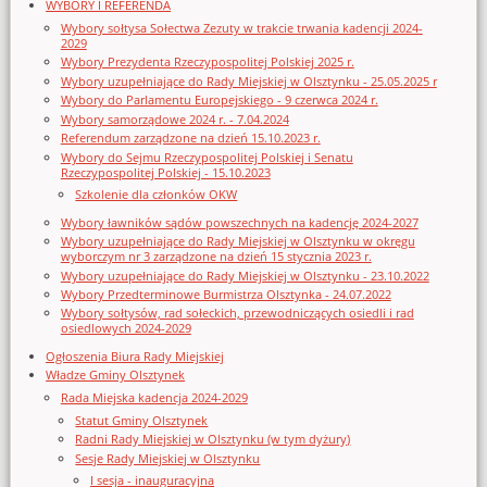
WYBORY I REFERENDA
Wybory sołtysa Sołectwa Zezuty w trakcie trwania kadencji 2024-
2029
Wybory Prezydenta Rzeczypospolitej Polskiej 2025 r.
Wybory uzupełniające do Rady Miejskiej w Olsztynku - 25.05.2025 r
Wybory do Parlamentu Europejskiego - 9 czerwca 2024 r.
Wybory samorządowe 2024 r. - 7.04.2024
Referendum zarządzone na dzień 15.10.2023 r.
Wybory do Sejmu Rzeczypospolitej Polskiej i Senatu
Rzeczypospolitej Polskiej - 15.10.2023
Szkolenie dla członków OKW
Wybory ławników sądów powszechnych na kadencję 2024-2027
Wybory uzupełniające do Rady Miejskiej w Olsztynku w okręgu
wyborczym nr 3 zarządzone na dzień 15 stycznia 2023 r.
Wybory uzupełniające do Rady Miejskiej w Olsztynku - 23.10.2022
Wybory Przedterminowe Burmistrza Olsztynka - 24.07.2022
Wybory sołtysów, rad sołeckich, przewodniczących osiedli i rad
osiedlowych 2024-2029
Ogłoszenia Biura Rady Miejskiej
Władze Gminy Olsztynek
Rada Miejska kadencja 2024-2029
Statut Gminy Olsztynek
Radni Rady Miejskiej w Olsztynku (w tym dyżury)
Sesje Rady Miejskiej w Olsztynku
I sesja - inauguracyjna