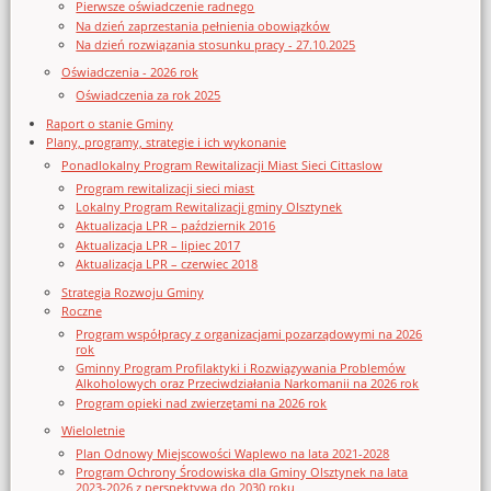
Pierwsze oświadczenie radnego
Na dzień zaprzestania pełnienia obowiązków
Na dzień rozwiązania stosunku pracy - 27.10.2025
Oświadczenia - 2026 rok
Oświadczenia za rok 2025
Raport o stanie Gminy
Plany, programy, strategie i ich wykonanie
Ponadlokalny Program Rewitalizacji Miast Sieci Cittaslow
Program rewitalizacji sieci miast
Lokalny Program Rewitalizacji gminy Olsztynek
Aktualizacja LPR – październik 2016
Aktualizacja LPR – lipiec 2017
Aktualizacja LPR – czerwiec 2018
Strategia Rozwoju Gminy
Roczne
Program współpracy z organizacjami pozarządowymi na 2026
rok
Gminny Program Profilaktyki i Rozwiązywania Problemów
Alkoholowych oraz Przeciwdziałania Narkomanii na 2026 rok
Program opieki nad zwierzętami na 2026 rok
Wieloletnie
Plan Odnowy Miejscowości Waplewo na lata 2021-2028
Program Ochrony Środowiska dla Gminy Olsztynek na lata
2023-2026 z perspektywą do 2030 roku