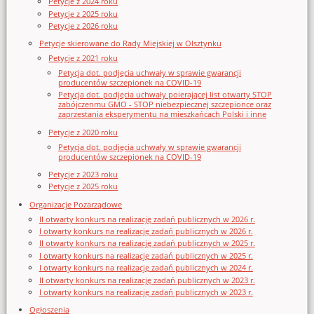
Petycje z 2024 roku
Petycje z 2025 roku
Petycje z 2026 roku
Petycje skierowane do Rady Miejskiej w Olsztynku
Petycje z 2021 roku
Petycja dot. podjęcia uchwały w sprawie gwarancji
producentów szczepionek na COVID-19
Petycja dot. podjęcia uchwały poierającej list otwarty STOP
zabójczenmu GMO - STOP niebezpiecznej szczepionce oraz
zaprzestania eksperymentu na mieszkańcach Polski i inne
Petycje z 2020 roku
Petycja dot. podjęcia uchwały w sprawie gwarancji
producentów szczepionek na COVID-19
Petycje z 2023 roku
Petycje z 2025 roku
Organizacje Pozarządowe
II otwarty konkurs na realizację zadań publicznych w 2026 r.
I otwarty konkurs na realizację zadań publicznych w 2026 r.
II otwarty konkurs na realizację zadań publicznych w 2025 r.
I otwarty konkurs na realizację zadań publicznych w 2025 r.
I otwarty konkurs na realizację zadań publicznych w 2024 r.
II otwarty konkurs na realizację zadań publicznych w 2023 r.
I otwarty konkurs na realizację zadań publicznych w 2023 r.
Ogłoszenia