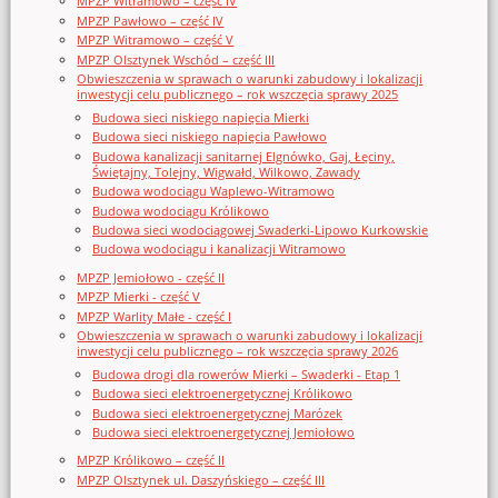
MPZP Witramowo – część IV
MPZP Pawłowo – część IV
MPZP Witramowo – część V
MPZP Olsztynek Wschód – część III
Obwieszczenia w sprawach o warunki zabudowy i lokalizacji
inwestycji celu publicznego – rok wszczęcia sprawy 2025
Budowa sieci niskiego napięcia Mierki
Budowa sieci niskiego napięcia Pawłowo
Budowa kanalizacji sanitarnej Elgnówko, Gaj, Łęciny,
Świętajny, Tolejny, Wigwałd, Wilkowo, Zawady
Budowa wodociągu Waplewo-Witramowo
Budowa wodociągu Królikowo
Budowa sieci wodociągowej Swaderki-Lipowo Kurkowskie
Budowa wodociągu i kanalizacji Witramowo
MPZP Jemiołowo - część II
MPZP Mierki - część V
MPZP Warlity Małe - część I
Obwieszczenia w sprawach o warunki zabudowy i lokalizacji
inwestycji celu publicznego – rok wszczęcia sprawy 2026
Budowa drogi dla rowerów Mierki – Swaderki - Etap 1
Budowa sieci elektroenergetycznej Królikowo
Budowa sieci elektroenergetycznej Marózek
Budowa sieci elektroenergetycznej Jemiołowo
MPZP Królikowo – część II
MPZP Olsztynek ul. Daszyńskiego – część III