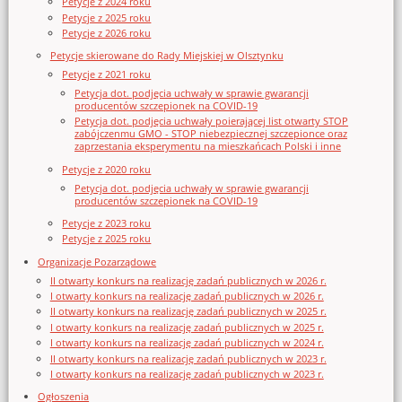
Petycje z 2024 roku
Petycje z 2025 roku
Petycje z 2026 roku
Petycje skierowane do Rady Miejskiej w Olsztynku
Petycje z 2021 roku
Petycja dot. podjęcia uchwały w sprawie gwarancji
producentów szczepionek na COVID-19
Petycja dot. podjęcia uchwały poierającej list otwarty STOP
zabójczenmu GMO - STOP niebezpiecznej szczepionce oraz
zaprzestania eksperymentu na mieszkańcach Polski i inne
Petycje z 2020 roku
Petycja dot. podjęcia uchwały w sprawie gwarancji
producentów szczepionek na COVID-19
Petycje z 2023 roku
Petycje z 2025 roku
Organizacje Pozarządowe
II otwarty konkurs na realizację zadań publicznych w 2026 r.
I otwarty konkurs na realizację zadań publicznych w 2026 r.
II otwarty konkurs na realizację zadań publicznych w 2025 r.
I otwarty konkurs na realizację zadań publicznych w 2025 r.
I otwarty konkurs na realizację zadań publicznych w 2024 r.
II otwarty konkurs na realizację zadań publicznych w 2023 r.
I otwarty konkurs na realizację zadań publicznych w 2023 r.
Ogłoszenia