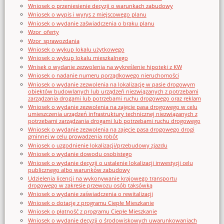
Wniosek o przeniesienie decyzji o warunkach zabudowy
Wniosek o wypis i wyrys z miejscowego planu
Wniosek o wydanie zaświadczenia o braku planu
Wzor_oferty
Wzor_sprawozdania
Wniosek o wykup lokalu użytkowego
Wniosek o wykup lokalu mieszkalnego
Wnisek o wydanie zezwolenia na wykreślenie hipoteki z KW
Wniosek o nadanie numeru porządkowego nieruchomości
Wniosek o wydanie zezwolenia na lokalizację w pasie drogowym
obiektów budowlanych lub urządzeń niezwiązanych z potrzebami
zarządzania drogami lub potrzebami ruchu drogowego oraz reklam
Wniosek o wydanie zezwolenia na zajęcie pasa drogowego w celu
umieszczenia urządzeń infrastruktury technicznej niezwiązanych z
potrzebami zarządzania drogami lub potrzebami ruchu drogowego
Wniosek o wydanie zezwolenia na zajęcie pasa drogowego drogi
gminnej w celu prowadzenia robót
Wniosek o uzgodnienie lokalizacji/przebudowy zjazdu
Wniosek o wydanie dowodu osobistego
Wniosek o wydanie decyzji o ustalenie lokalizacji inwestycji celu
publicznego albo warunków zabudowy
Udzielenia licencji na wykonywanie krajowego transportu
drogowego w zakresie przewozu osób taksówką
Wniosek o wydanie zaświadczenia o rewitalizacji
Wniosek o dotację z programu Ciepłe Mieszkanie
Wniosek o płatność z programu Ciepłe Mieszkanie
Wniosek o wydanie decyzji o środowiskowych uwarunkowaniach