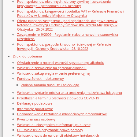
Podinspektor ds. obronnych, obrony cywilnej i zarządzania
kryzysowego - pełnomocnik ds. ochrony
Podinspektor ds. księgowości i podatku VAT w Referacie Finansów i
Podatków w Urzędzie Miejskim w Olsztynku
Oferta pracy na zastępstwo - podinspektor ds. drogownictwa w
Referacie Inwestycji i Ochrony Środowiska Urzędu Miejskiego w
Olsztynku - 26.07.2022
Zarządzenie nr 9/2009 - Regulamin naboru na wolne stanowiska
urzędnicze.
Podinspektor ds. gospodarki wodno–ściekowej w Referacie
Inwestycji i Ochrony Środowiska - 25.10.2022
Druki do pobrania
Oświadczenie o rocznej wartości sprzedanego alkoholu
Wniosek o zezwolenie na sprzedaz alkoholu
Wniosek o zakup węgla w cenie preferencyjnej
Fundusz Sołecki - dokumenty
Zmiana zadania funduszu sołeckiego
Wniosek o wydanie odpisu aktu urodzenia, małżeństwa lub zgonu
Przedłużenie terminu płatności z powodu COVID-19
Deklaracje podatkowe
Informacje podatkowe
Dofinansowanie kształcenia młodocianych pracowników
Kwestonariusz osobowy
Wniosek o udostępnienie informacji publicznej
PPF Wniosek o przyznanie prawa pomocy
Wniosek o wpis do ewidencji obiektów hotelarskich