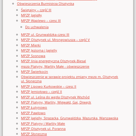
Obwieszczenia Burmistrza Olsztynka
Świętajny – część III
MPZP Jagiełły
MPZP Waplewo – czesc III
Do uchwalenia
MPZP ul. Grunwaldzka-czesc III
MPZP Olsztynek ul. Mrongowiusza – część V
MPZP Mierki
MPZP Jeziorna i Jagielly
MPZP Sosnowa
MPZP linia energetyczna Olsztynek-Biesal
mpzp Platyny, Warlity Małe - obwieszczenie
MPZP Świerkocin
Obwieszczenie w sprawie projektu zmiany mpzp m. Olsztynek
ul. Słoneczna
MPZP Lipowo Kurkowskie – czesc II
MPZP Jemiołowo – część II
MPZP ul. Leśna do węzła Olsztynek Wschód
MPZP Platyny, Warlity, Wigwałd, Gaj, Drwęck
MPZP Łutynowo
MPZP Pawłowo
MPZP Jagielly, Strazacka, Grunwaldzka, Mazurska, Warszawska
MPZP Platyny i Warlity Małe
MPZP Olsztynek ul. Poranna
MPZP Słoneczna