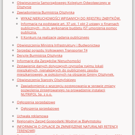
Obwieszczenia Samorządowego Kolegium Odwoławczego w
Olsztynie
Zawiadomienia Burmistrza Olsztynka
WYKAZ NIERUCHOMOŚCI WPISANYCH DO REJESTRU ZABYTKÓW.
Informacja na podstawie art. 37 ust. 1 pkt 2 ustawy o finansach
publicznych - m.in. wykonanie budżetu JST umorzenia pomoc
publiczna.
II Konkurs na realizację zadania publicznego
Obwieszczenia Ministra Infrastruktury i Budwonictwa
Sprzedaż pojazdu Volkswagen Transporter T4
Decyzje Burmistrza Olsztynka
Informacje dla Zarządców Nieruchomości
Zestawienie danych dotyczących czynszów najmu lokali
mieszkalnych, nienależących do publicznego zasobu
mieszkaniowego, w położonych na obszarze Gminy Olsztynek.
Obwieszczenia Starosty Olsztyńskiego
Zawiadomienie o wszczęciu postępowania w sprawie zmiany
pozwolenia zintegrowanego na prowadzenie instalacji
NUTRIPOL Sp. z o.o.
Ogłoszenia sprzedażowe
Ogłoszenia sprzedażowe
Uchwała reklamowa
Regionalny Zarząd Gospodarki Wodnej w Białymstoku
INFORMACJA O OPŁACIE ZA ZMNIEJSZENIE NATURALNEJ RETENCJI
TERENOWEJ