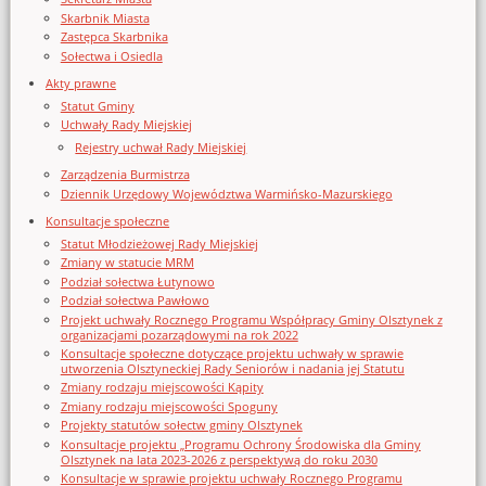
Skarbnik Miasta
Zastępca Skarbnika
Sołectwa i Osiedla
Akty prawne
Statut Gminy
Uchwały Rady Miejskiej
Rejestry uchwał Rady Miejskiej
Zarządzenia Burmistrza
Dziennik Urzędowy Województwa Warmińsko-Mazurskiego
Konsultacje społeczne
Statut Młodzieżowej Rady Miejskiej
Zmiany w statucie MRM
Podział sołectwa Łutynowo
Podział sołectwa Pawłowo
Projekt uchwały Rocznego Programu Współpracy Gminy Olsztynek z
organizacjami pozarządowymi na rok 2022
Konsultacje społeczne dotyczące projektu uchwały w sprawie
utworzenia Olsztyneckiej Rady Seniorów i nadania jej Statutu
Zmiany rodzaju miejscowości Kąpity
Zmiany rodzaju miejscowości Spoguny
Projekty statutów sołectw gminy Olsztynek
Konsultacje projektu „Programu Ochrony Środowiska dla Gminy
Olsztynek na lata 2023-2026 z perspektywą do roku 2030
Konsultacje w sprawie projektu uchwały Rocznego Programu