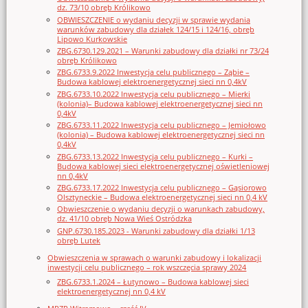
dz. 73/10 obręb Królikowo
OBWIESZCZENIE o wydaniu decyzji w sprawie wydania
warunków zabudowy dla działek 124/15 i 124/16, obręb
Lipowo Kurkowskie
ZBG.6730.129.2021 – Warunki zabudowy dla działki nr 73/24
obręb Królikowo
ZBG.6733.9.2022 Inwestycja celu publicznego – Ząbie –
Budowa kablowej elektroenergetycznej sieci nn 0,4kV
ZBG.6733.10.2022 Inwestycja celu publicznego – Mierki
(kolonia)– Budowa kablowej elektroenergetycznej sieci nn
0,4kV
ZBG.6733.11.2022 Inwestycja celu publicznego – Jemiołowo
(kolonia) – Budowa kablowej elektroenergetycznej sieci nn
0,4kV
ZBG.6733.13.2022 Inwestycja celu publicznego – Kurki –
Budowa kablowej sieci elektroenergetycznej oświetleniowej
nn 0,4kV
ZBG.6733.17.2022 Inwestycja celu publicznego – Gąsiorowo
Olsztyneckie – Budowa elektroenergetycznej sieci nn 0,4 kV
Obwieszczenie o wydaniu decyzji o warunkach zabudowy,
dz. 41/10 obręb Nowa Wieś Ostródzka
GNP.6730.185.2023 - Warunki zabudowy dla działki 1/13
obręb Lutek
Obwieszczenia w sprawach o warunki zabudowy i lokalizacji
inwestycji celu publicznego – rok wszczęcia sprawy 2024
ZBG.6733.1.2024 – Łutynowo – Budowa kablowej sieci
elektroenergetycznej nn 0,4 kV