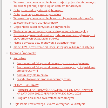
Wniosek o wydanie zezwolenia na przejazd pojazdów ciężarowych
po drodze gminnej objętej ograniczeniem tonażowym
Dotacje do budowy studni głębinowych
Dotacje na przydomowe oczyszczalnie
Wniosek o wydanie zezwolenia na usunięcie drzew lub krzewów
Zgłoszenie zamiaru usunięcia drzew
Uzgodnienie zasad korzystania z przystanków
Wydanie opinii na wykorzystanie dróg w sposób szczególny
Formularz zgłoszenia do ewidencji zbiorników bezodpływowych i
przydomowych oczyszczalni ścieków
Pismo dotyczące aktu planowania przestrzennego
modeLOWE przestrzenie edukacji i integracji w Gminie Olsztynek
Ochrona Środowiska
Rolnictwo
Szacowanie szkód spowodowanych przez zwierzęta łowne
Szacowanie szkód spowodowanych niekorzystnymi zjawiskami
atmosferycznymi
Komunikaty dla rolników
Zasady stosowania środków ochrony roślin
PLANY I PROGRAMY
„PROGRAM OCHRONY ŚRODOWISKA DLA GMINY OLSZTYNEK
NA LATA 2019-2022 Z PERSPEKTYWĄ DO ROKU 2026”
Program opieki nad zwierzętami bezdomnymi
Ogloszenie Powiatowego Lekarza Weterynarii w Olsztynie