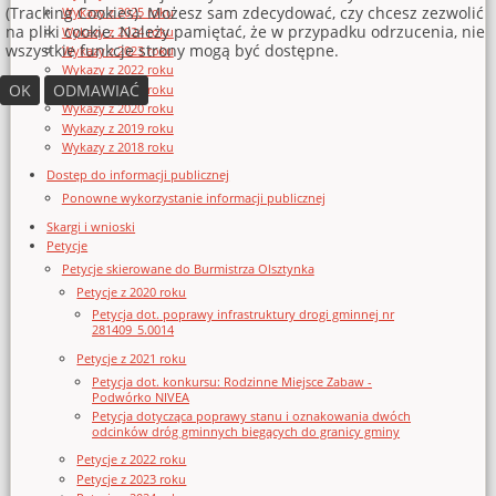
(Tracking Cookies). Możesz sam zdecydować, czy chcesz zezwolić
Wykazy z 2025 roku
na pliki cookie. Należy pamiętać, że w przypadku odrzucenia, nie
Wykazy z 2024 roku
wszystkie funkcje strony mogą być dostępne.
Wykazy z 2023 roku
Wykazy z 2022 roku
OK
ODMAWIAĆ
Wykazy z 2021 roku
Wykazy z 2020 roku
Wykazy z 2019 roku
Wykazy z 2018 roku
Dostęp do informacji publicznej
Ponowne wykorzystanie informacji publicznej
Skargi i wnioski
Petycje
Petycje skierowane do Burmistrza Olsztynka
Petycje z 2020 roku
Petycja dot. poprawy infrastruktury drogi gminnej nr
281409_5.0014
Petycje z 2021 roku
Petycja dot. konkursu: Rodzinne Miejsce Zabaw -
Podwórko NIVEA
Petycja dotycząca poprawy stanu i oznakowania dwóch
odcinków dróg gminnych biegących do granicy gminy
Petycje z 2022 roku
Petycje z 2023 roku