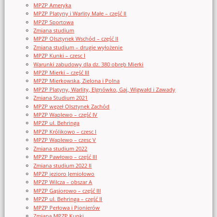
MPZP Ameryka
MPZP Platyny i Warlity Małe – część II
MPZP Sportowa
Zmiana studium
MPZP Olsztynek Wschód – część II
Zmiana studium – drugie wyłożenie
MPZP Kunki – czesc I
Warunki zabudowy dla dz. 380 obręb Mierki
MPZP Mierki – część III
MPZP Mierkowska, Zielona i Polna
MPZP Platyny, Warlity, Elgnówko, Gaj, Wigwałd i Zawady
Zmiana Studium 2021
MPZP węzeł Olsztynek Zachód
MPZP Waplewo – część IV
MPZP ul. Behringa
MPZP Królikowo – czesc I
MPZP Waplewo – czesc V
Zmiana studium 2022
MPZP Pawłowo – część III
Zmiana studium 2022 II
MPZP jezioro Jemiołowo
MPZP Wilcza – obszar A
MPZP Gąsiorowo – część III
MPZP ul. Behringa – część II
MPZP Perłowa i Pionierów
Zmiana MPZP Kunki