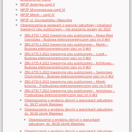
MPZP Ameryka-część II
MPZP Mrongowiusza-część VI
MPZP Mierki – część IV
MPZP ul. Grunwaldzka i Mazurska
Obwieszczenia w sprawach o warunki zabudowy i lokalizacji
inwestycji celu publicznego – rok wszczęcia sprawy do 2023
ZBG.6733.1.2022 Inwestycja celu publicznego – Nowa Wieś
Ostródzka – Budowa elektroenergetycznej sieci nn 0,4kV
ZBG.6733.2.2022 Inwestycja celu publicznego – Mańki –
Budowa elektroenergetycznej sieci nn 0,4kV
ZBG.6733.3.2022 Inwestycja celu publicznego – Lutek –
Budowa elektroenergetycznej sieci nn 0,4kV
ZBG.6733.4.2022 Inwestycja celu publicznego – Królikowo –
Budowa elektroenergetycznej sieci nn 0,4kV
ZBG.6733.5.2022 Inwestycja celu publicznego – Gąsiorowo
Olsztyneckie – Budowa elektroenergetycznej sieci nn 0,4kV
ZBG.6733.6.2022 Inwestycja celu publicznego – Mierki
kolonia – Przebudowa elektroenergetycznej sieci nn 0,4kV
ZBG.6733.7.2022 Inwestycja celu publicznego – Jemiołowo –
Przebudowa elektroenergetycznej sieci nn 0,4kV
Obwieszczenie o wydaniu decyzji o warunkach zabudowy,
dz. 36/27 obręb Waplewo
Obwieszczenie o wydaniu decyzji o warunkach zabudowy,
dz. 36/26 obręb Waplewo
Obwieszczenie o wydaniu decyzji o warunkach
zabudowy, dz. 36/26 obręb Waplewo
Obwieszczenie o wydaniu decyzji o warunkach zabudowy,