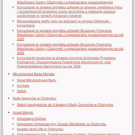
Współpracy Gminy Olsztynek z organizacjami pozarządowymi
Konsultacje w sprawie projektu uchwały w sprawie określenia trybu
i szczegółowych kryteriów oceny wniosków o realizację zadania
publicznego w ramach inicjatywy lokalnej
Wprowadzenie strefy ciszy na jeziorach w gminie Olsztynek –
konsultacje
Konsultacje w sprawie projektu uchwały Rocznego Programu
Współpracy Gminy Olsztynek z organizacjami pozarządowymi na rok
2025
Konsultacje w sprawie projektu uchwały Rocznego Programu
Współpracy Gminy Olsztynek z organizacjami pozarządowymi na rok
2026
Konsultacje społeczne w sprawie przyjęcia Gminnego Programu
Profilaktyki i Rozwiązywania Problemów Alkoholowych oraz
Przeciwdziałania Narkomanii na rok 2026
Młodzieżowa Rada Miejska
Skład Młodzieżowej Rady
Kontakt
Statut
Rada Seniorów w Olsztynku
Nabór kandydatów do II kadencji Rady Seniorów w Olsztynku
Urząd Miejski
Informacje Ogólne
Regulamin Organizacyjny Urzedu Miejskiego w Olsztynku
Kodeks etyki UM w Olsztynku
Dokumentacja dot. Zintegrowanego Systemu Zarządzania Jakością