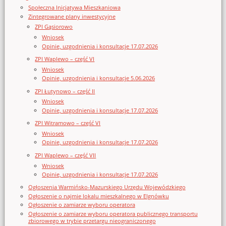
Społeczna Inicjatywa Mieszkaniowa
Zintegrowane plany inwestycyjne
ZPI Gąsiorowo
Wniosek
Opinie, uzgodnienia i konsultacje 17.07.2026
ZPI Waplewo – część VI
Wniosek
Opinie, uzgodnienia i konsultacje 5.06.2026
ZPI Łutynowo – część II
Wniosek
Opinie, uzgodnienia i konsultacje 17.07.2026
ZPI Witramowo – część VI
Wniosek
Opinie, uzgodnienia i konsultacje 17.07.2026
ZPI Waplewo – część VII
Wniosek
Opinie, uzgodnienia i konsultacje 17.07.2026
Ogłoszenia Warmińsko-Mazurskiego Urzędu Wojewódzkiego
Ogłoszenie o najmie lokalu mieszkalnego w Elgnówku
Ogłoszenie o zamiarze wyboru operatora
Ogłoszenie o zamiarze wyboru operatora publicznego transportu
zbiorowego w trybie przetargu nieograniczonego