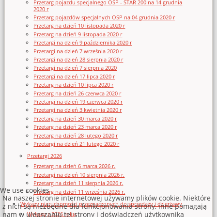
Przetarg pojazdu specjalnego OSP - STAR 200 na 14 grudnia
2020 r
Przetarg pojazdów specjalnych OSP na 04 grudnia 2020 r
Przetarg na dzień 10 listopada 2020 r
Przetarg na dzień 9 listopada 2020 r
Przetargi na dzień 9 października 2020 r
Przetargi na dzień 7 września 2020 r
Przetargi na dzień 28 sierpnia 2020 r
Przetargi na dzień 7 sierpnia 2020
Przetargi na dzień 17 lipca 2020 r
Przetarg na dzień 10 lipca 2020 r
Przetarg na dzień 26 czerwca 2020 r
Przetargi na dzień 19 czerwca 2020 r
Przetargi na dzień 3 kwietnia 2020 r
Przetarg na dzień 30 marca 2020 r
Przetarg na dzień 23 marca 2020 r
Przetarg na dzień 28 lutego 2020 r
Przetargi na dzień 21 lutego 2020 r
Przetargi 2026
Przetarg na dzień 6 marca 2026 r.
Przetargi na dzień 10 sierpnia 2026 r.
Przetarg na dzień 11 sierpnia 2026 r.
We use cookies
Przetarg na dzień 11 września 2026 r.
Na naszej stronie internetowej używamy plików cookie. Niektóre
Wykazy nieruchomości przeznaczonych do sprzedaży i dzierżawy
z nich są niezbędne dla funkcjonowania strony, inne pomagają
nam w ulepszaniu tej strony i doświadczeń użytkownika
Wykazy z 2026 roku