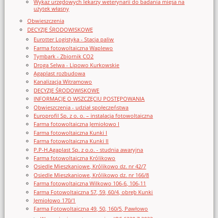
Wykaz urzędowych lekarzy weterynarii do badania mięsa na
użytek własny
Obwieszczenia
DECYZJE ŚRODOWISKOWE
Eurotter Logistyka - Stacja paliw
Farma fotowoltaiczna Waplewo
Tymbark - Zbiornik CO2
Droga Selwa - Lipowo Kurkowskie
Agaplast rozbudowa
Kanalizacja Witramowo
DECYZJE ŚRODOWISKOWE
INFORMACJE O WSZCZĘCIU POSTĘPOWANIA
Obwieszczenia - udział społeczeństwa
Europrofil Sp. z o. o. – instalacja fotowoltaiczna
Farma fotowoltaiczna Jemiołowo I
Farma fotowoltaiczna Kunki I
Farma fotowoltaiczna Kunki II
P.P-H.Agaplast Sp. z o.o. - studnia awaryjna
Farma fotowoltaiczna Królikowo
Osiedle Mieszkaniowe, Królikowo dz. nr 42/7
Osiedle Mieszkaniowe, Królikowo dz. nr 166/8
Farma fotowoltaiczna Wilkowo 106-6, 106-11
Farma Fotowoltaiczna 57, 59, 60/4, obręb Kunki
Jemiołowo 170/1
Farma Fotowoltaiczna 49, 50, 160/5, Pawłowo