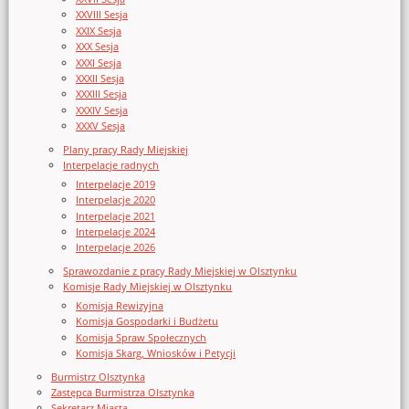
XXVIII Sesja
XXIX Sesja
XXX Sesja
XXXI Sesja
XXXII Sesja
XXXIII Sesja
XXXIV Sesja
XXXV Sesja
Plany pracy Rady Miejskiej
Interpelacje radnych
Interpelacje 2019
Interpelacje 2020
Interpelacje 2021
Interpelacje 2024
Interpelacje 2026
Sprawozdanie z pracy Rady Miejskiej w Olsztynku
Komisje Rady Miejskiej w Olsztynku
Komisja Rewizyjna
Komisja Gospodarki i Budżetu
Komisja Spraw Społecznych
Komisja Skarg, Wniosków i Petycji
Burmistrz Olsztynka
Zastępca Burmistrza Olsztynka
Sekretarz Miasta