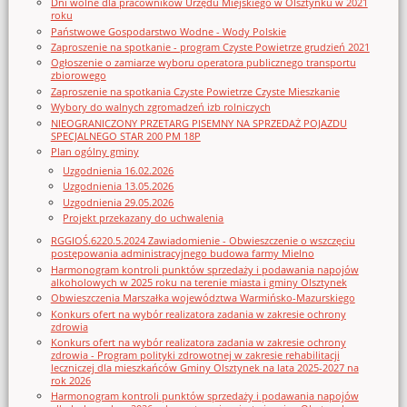
Dni wolne dla pracowników Urzędu Miejskiego w Olsztynku w 2021
roku
Państwowe Gospodarstwo Wodne - Wody Polskie
Zaproszenie na spotkanie - program Czyste Powietrze grudzień 2021
Ogłoszenie o zamiarze wyboru operatora publicznego transportu
zbiorowego
Zaproszenie na spotkania Czyste Powietrze Czyste Mieszkanie
Wybory do walnych zgromadzeń izb rolniczych
NIEOGRANICZONY PRZETARG PISEMNY NA SPRZEDAŻ POJAZDU
SPECJALNEGO STAR 200 PM 18P
Plan ogólny gminy
Uzgodnienia 16.02.2026
Uzgodnienia 13.05.2026
Uzgodnienia 29.05.2026
Projekt przekazany do uchwalenia
RGGIOŚ.6220.5.2024 Zawiadomienie - Obwieszczenie o wszczęciu
postępowania administracyjnego budowa farmy Mielno
Harmonogram kontroli punktów sprzedaży i podawania napojów
alkoholowych w 2025 roku na terenie miasta i gminy Olsztynek
Obwieszczenia Marszałka województwa Warmińsko-Mazurskiego
Konkurs ofert na wybór realizatora zadania w zakresie ochrony
zdrowia
Konkurs ofert na wybór realizatora zadania w zakresie ochrony
zdrowia - Program polityki zdrowotnej w zakresie rehabilitacji
leczniczej dla mieszkańców Gminy Olsztynek na lata 2025-2027 na
rok 2026
Harmonogram kontroli punktów sprzedaży i podawania napojów