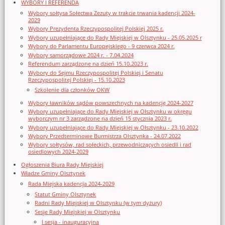
WYBORY I REFERENDA
Wybory sołtysa Sołectwa Zezuty w trakcie trwania kadencji 2024-
2029
Wybory Prezydenta Rzeczypospolitej Polskiej 2025 r.
Wybory uzupełniające do Rady Miejskiej w Olsztynku - 25.05.2025 r
Wybory do Parlamentu Europejskiego - 9 czerwca 2024 r.
Wybory samorządowe 2024 r. - 7.04.2024
Referendum zarządzone na dzień 15.10.2023 r.
Wybory do Sejmu Rzeczypospolitej Polskiej i Senatu
Rzeczypospolitej Polskiej - 15.10.2023
Szkolenie dla członków OKW
Wybory ławników sądów powszechnych na kadencję 2024-2027
Wybory uzupełniające do Rady Miejskiej w Olsztynku w okręgu
wyborczym nr 3 zarządzone na dzień 15 stycznia 2023 r.
Wybory uzupełniające do Rady Miejskiej w Olsztynku - 23.10.2022
Wybory Przedterminowe Burmistrza Olsztynka - 24.07.2022
Wybory sołtysów, rad sołeckich, przewodniczących osiedli i rad
osiedlowych 2024-2029
Ogłoszenia Biura Rady Miejskiej
Władze Gminy Olsztynek
Rada Miejska kadencja 2024-2029
Statut Gminy Olsztynek
Radni Rady Miejskiej w Olsztynku (w tym dyżury)
Sesje Rady Miejskiej w Olsztynku
I sesja - inauguracyjna