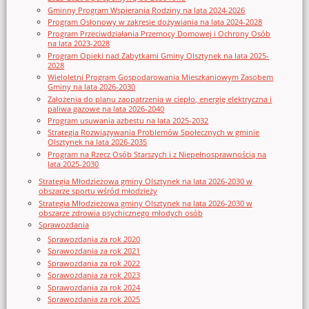
Gminny Program Wspierania Rodziny na lata 2024-2026
Program Osłonowy w zakresie dożywiania na lata 2024-2028
Program Przeciwdziałania Przemocy Domowej i Ochrony Osób
na lata 2023-2028
Program Opieki nad Zabytkami Gminy Olsztynek na lata 2025-
2028
Wieloletni Program Gospodarowania Mieszkaniowym Zasobem
Gminy na lata 2026-2030
Założenia do planu zaopatrzenia w ciepło, energię elektryczna i
paliwa gazowe na lata 2026-2040
Program usuwania azbestu na lata 2025-2032
Strategia Rozwiązywania Problemów Społecznych w gminie
Olsztynek na lata 2026-2035
Program na Rzecz Osób Starszych i z Niepełnosprawnością na
lata 2025-2030
Strategia Młodzieżowa gminy Olsztynek na lata 2026-2030 w
obszarze sportu wśród młodzieży
Strategia Młodzieżowa gminy Olsztynek na lata 2026-2030 w
obszarze zdrowia psychicznego młodych osób
Sprawozdania
Sprawozdania za rok 2020
Sprawozdania za rok 2021
Sprawozdania za rok 2022
Sprawozdania za rok 2023
Sprawozdania za rok 2024
Sprawozdania za rok 2025