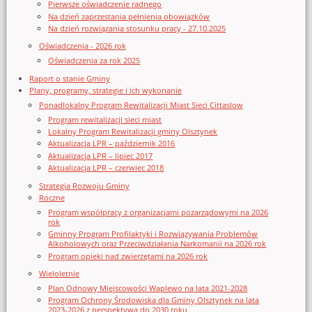
Pierwsze oświadczenie radnego
Na dzień zaprzestania pełnienia obowiązków
Na dzień rozwiązania stosunku pracy - 27.10.2025
Oświadczenia - 2026 rok
Oświadczenia za rok 2025
Raport o stanie Gminy
Plany, programy, strategie i ich wykonanie
Ponadlokalny Program Rewitalizacji Miast Sieci Cittaslow
Program rewitalizacji sieci miast
Lokalny Program Rewitalizacji gminy Olsztynek
Aktualizacja LPR – październik 2016
Aktualizacja LPR – lipiec 2017
Aktualizacja LPR – czerwiec 2018
Strategia Rozwoju Gminy
Roczne
Program współpracy z organizacjami pozarządowymi na 2026
rok
Gminny Program Profilaktyki i Rozwiązywania Problemów
Alkoholowych oraz Przeciwdziałania Narkomanii na 2026 rok
Program opieki nad zwierzętami na 2026 rok
Wieloletnie
Plan Odnowy Miejscowości Waplewo na lata 2021-2028
Program Ochrony Środowiska dla Gminy Olsztynek na lata
2023-2026 z perspektywą do 2030 roku