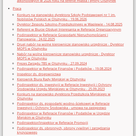
alkoholowych w 2026 roku na terenie miasta i gminy Olsztynek
Praca
Konkurs na stanowisko dyrektora Szkoły Podstawowej nr 1 im.
Noblistów Polskich w Olsztynku - 19.06.2026
Dyrektor Zespołu Szkolno-Przedszkolnego w Waplewie - 14.08.2025
Referent w Biurze Obsługi Interesanta w Referacie Organizacyjnym
Podinspektor w Referacie Gospodarki Nieruchomościami i
Planowania - 24.02.2025
Drugi nabór na wolne kierownicze stanowisko urzędnicze - Dyrektor
MOPS w Olsztynku
Nabór na wolne kierownicze stanowisko urzędnicze - Dyrektor
MOPS w Olsztynku
Prezes Zarządu TBS w Olsztynku - 27.09.2024
Podinspektor w Referacie Finansów i Podatków - 19.08.2024
Inspektor ds. drogownictwa
Kierownik Biura Rady Miejskiej w Olsztynku
Podinspektor ds. inwestycji w Referacie Inwestycji i Ochrony
Środowiska Urzędu Miejskiego w Olsztynku - 25.09.2023
Konkurs na stanowisko dyrektora Przedszkola Miejskiego w
Olsztynku
Podinspektor ds. gospodarki wodno-ściekowej w Referacie
Inwestycji i Ochrony Środowiska - umowa na zastępstwo
Podinspektor w Referacie Finansów i Podatków w Urzędzie
Miejskim w Olsztynku
Podinspektor/inspektor w Referacie Promocji
Podinspektor ds. obronnych, obrony cywilnej i zarządzania
kryzysowego