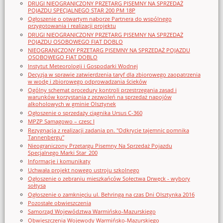
DRUGI NIEOGRANICZONY PRZETARG PISEMNY NA SPRZEDAŻ
POJAZDU SPECJALNEGO STAR 200 PM 18P
Ogłoszenie o otwartym naborze Partnera do wspólnego
przygotowania i realizacji projektu
DRUGI NIEOGRANICZONY PRZETARG PISEMNY NA SPRZEDAŻ
POJAZDU OSOBOWEGO FIAT DOBLO
NIEOGRANICZONY PRZETARG PISEMNY NA SPRZEDAŻ POJAZDU
OSOBOWEGO FIAT DOBLO
Instytut Meteorologii i Gospodarki Wodnej
Decyzja w sprawie zatwierdzenia taryf dla zbiorowego zaopatrzenia
w wodę i zbiorowego odprowadzania ścieków
Ogólny schemat procedury kontroli przestrzegania zasad i
warunków korzystania z zezwoleń na sprzedaż napojów
alkoholowych w gminie Olsztynek
Ogłoszenie o sprzedaży ciągnika Ursus C-360
MPZP Samagowo – czesc I
Rezygnacja z realizacji zadania pn. "Odkrycie tajemnic pomnika
Tannenbergu"
Nieograniczony Przetargu Pisemny Na Sprzedaż Pojazdu
Specjalnego Marki Star_200
Informacje i komunikaty
Uchwała projekt nowego ustroju szkolnego
Ogłoszenie o zebraniu mieszkańców Sołectwa Drwęck - wybory
sołtysa
Ogłoszenie o zamknięciu ul. Behringa na czas Dni Olsztynka 2016
Pozostałe obwieszczenia
Samorząd Województwa Warmińsko-Mazurskiego
Obwieszczenia Wojewody Warmińsko-Mazurskiego