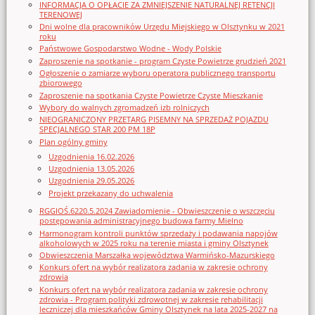
INFORMACJA O OPŁACIE ZA ZMNIEJSZENIE NATURALNEJ RETENCJI
TERENOWEJ
Dni wolne dla pracowników Urzędu Miejskiego w Olsztynku w 2021
roku
Państwowe Gospodarstwo Wodne - Wody Polskie
Zaproszenie na spotkanie - program Czyste Powietrze grudzień 2021
Ogłoszenie o zamiarze wyboru operatora publicznego transportu
zbiorowego
Zaproszenie na spotkania Czyste Powietrze Czyste Mieszkanie
Wybory do walnych zgromadzeń izb rolniczych
NIEOGRANICZONY PRZETARG PISEMNY NA SPRZEDAŻ POJAZDU
SPECJALNEGO STAR 200 PM 18P
Plan ogólny gminy
Uzgodnienia 16.02.2026
Uzgodnienia 13.05.2026
Uzgodnienia 29.05.2026
Projekt przekazany do uchwalenia
RGGIOŚ.6220.5.2024 Zawiadomienie - Obwieszczenie o wszczęciu
postępowania administracyjnego budowa farmy Mielno
Harmonogram kontroli punktów sprzedaży i podawania napojów
alkoholowych w 2025 roku na terenie miasta i gminy Olsztynek
Obwieszczenia Marszałka województwa Warmińsko-Mazurskiego
Konkurs ofert na wybór realizatora zadania w zakresie ochrony
zdrowia
Konkurs ofert na wybór realizatora zadania w zakresie ochrony
zdrowia - Program polityki zdrowotnej w zakresie rehabilitacji
leczniczej dla mieszkańców Gminy Olsztynek na lata 2025-2027 na