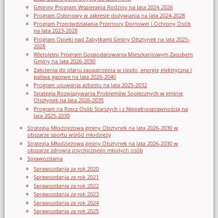
Gminny Program Wspierania Rodziny na lata 2024-2026
Program Osłonowy w zakresie dożywiania na lata 2024-2028
Program Przeciwdziałania Przemocy Domowej i Ochrony Osób
na lata 2023-2028
Program Opieki nad Zabytkami Gminy Olsztynek na lata 2025-
2028
Wieloletni Program Gospodarowania Mieszkaniowym Zasobem
Gminy na lata 2026-2030
Założenia do planu zaopatrzenia w ciepło, energię elektryczna i
paliwa gazowe na lata 2026-2040
Program usuwania azbestu na lata 2025-2032
Strategia Rozwiązywania Problemów Społecznych w gminie
Olsztynek na lata 2026-2035
Program na Rzecz Osób Starszych i z Niepełnosprawnością na
lata 2025-2030
Strategia Młodzieżowa gminy Olsztynek na lata 2026-2030 w
obszarze sportu wśród młodzieży
Strategia Młodzieżowa gminy Olsztynek na lata 2026-2030 w
obszarze zdrowia psychicznego młodych osób
Sprawozdania
Sprawozdania za rok 2020
Sprawozdania za rok 2021
Sprawozdania za rok 2022
Sprawozdania za rok 2023
Sprawozdania za rok 2024
Sprawozdania za rok 2025