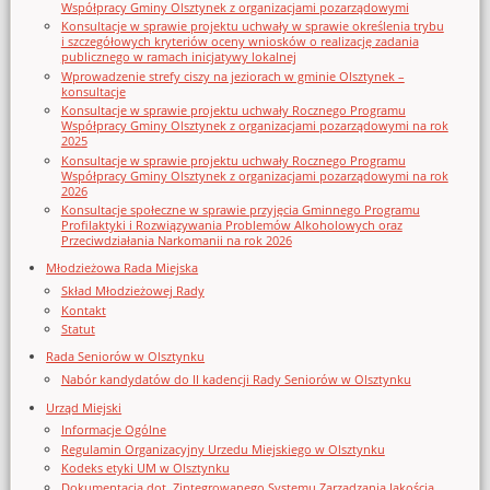
Współpracy Gminy Olsztynek z organizacjami pozarządowymi
Konsultacje w sprawie projektu uchwały w sprawie określenia trybu
i szczegółowych kryteriów oceny wniosków o realizację zadania
publicznego w ramach inicjatywy lokalnej
Wprowadzenie strefy ciszy na jeziorach w gminie Olsztynek –
konsultacje
Konsultacje w sprawie projektu uchwały Rocznego Programu
Współpracy Gminy Olsztynek z organizacjami pozarządowymi na rok
2025
Konsultacje w sprawie projektu uchwały Rocznego Programu
Współpracy Gminy Olsztynek z organizacjami pozarządowymi na rok
2026
Konsultacje społeczne w sprawie przyjęcia Gminnego Programu
Profilaktyki i Rozwiązywania Problemów Alkoholowych oraz
Przeciwdziałania Narkomanii na rok 2026
Młodzieżowa Rada Miejska
Skład Młodzieżowej Rady
Kontakt
Statut
Rada Seniorów w Olsztynku
Nabór kandydatów do II kadencji Rady Seniorów w Olsztynku
Urząd Miejski
Informacje Ogólne
Regulamin Organizacyjny Urzedu Miejskiego w Olsztynku
Kodeks etyki UM w Olsztynku
Dokumentacja dot. Zintegrowanego Systemu Zarządzania Jakością