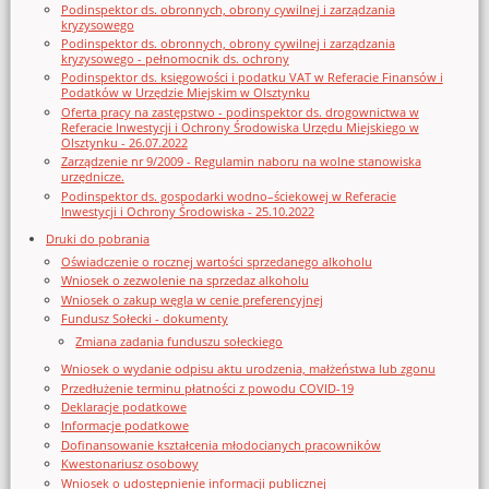
Podinspektor ds. obronnych, obrony cywilnej i zarządzania
kryzysowego
Podinspektor ds. obronnych, obrony cywilnej i zarządzania
kryzysowego - pełnomocnik ds. ochrony
Podinspektor ds. księgowości i podatku VAT w Referacie Finansów i
Podatków w Urzędzie Miejskim w Olsztynku
Oferta pracy na zastępstwo - podinspektor ds. drogownictwa w
Referacie Inwestycji i Ochrony Środowiska Urzędu Miejskiego w
Olsztynku - 26.07.2022
Zarządzenie nr 9/2009 - Regulamin naboru na wolne stanowiska
urzędnicze.
Podinspektor ds. gospodarki wodno–ściekowej w Referacie
Inwestycji i Ochrony Środowiska - 25.10.2022
Druki do pobrania
Oświadczenie o rocznej wartości sprzedanego alkoholu
Wniosek o zezwolenie na sprzedaz alkoholu
Wniosek o zakup węgla w cenie preferencyjnej
Fundusz Sołecki - dokumenty
Zmiana zadania funduszu sołeckiego
Wniosek o wydanie odpisu aktu urodzenia, małżeństwa lub zgonu
Przedłużenie terminu płatności z powodu COVID-19
Deklaracje podatkowe
Informacje podatkowe
Dofinansowanie kształcenia młodocianych pracowników
Kwestonariusz osobowy
Wniosek o udostępnienie informacji publicznej