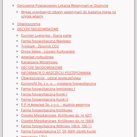
Ogloszenie Powiatowego Lekarza Weterynarii w Olsztynie
Wykaz urzędowych lekarzy weterynarii do badania mięsa na
użytek własny
Obwieszczenia
DECYZJE ŚRODOWISKOWE
Eurotter Logistyka - Stacja paliw
Farma fotowoltaiczna Waplewo
Tymbark - Zbiornik CO2
Droga Selwa - Lipowo Kurkowskie
Agaplast rozbudowa
Kanalizacja Witramowo
DECYZJE ŚRODOWISKOWE
INFORMACJE O WSZCZĘCIU POSTĘPOWANIA
Obwieszczenia - udział społeczeństwa
Europrofil Sp. z o. o. – instalacja fotowoltaiczna
Farma fotowoltaiczna Jemiołowo I
Farma fotowoltaiczna Kunki I
Farma fotowoltaiczna Kunki II
P.P-H.Agaplast Sp. z o.o. - studnia awaryjna
Farma fotowoltaiczna Królikowo
Osiedle Mieszkaniowe, Królikowo dz. nr 42/7
Osiedle Mieszkaniowe, Królikowo dz. nr 166/8
Farma fotowoltaiczna Wilkowo 106-6, 106-11
Farma Fotowoltaiczna 57, 59, 60/4, obręb Kunki
Jemiołowo 170/1