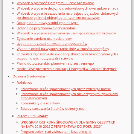
Wniosek o płatność z programu Ciepłe Mieszkanie
Wniosek o wydanie decyzji o środowiskowych uwarunkowaniach
Wniosek o wydanie zezwolenia na przejazd pojazdów ciężarowych
po drodze gminnej objętej ograniczeniem tonażowym
Dotacje do budowy studni głębinowych
Dotacje na przydomowe oczyszczalnie
Wniosek o wydanie zezwolenia na usunięcie drzew lub krzewów
Zgłoszenie zamiaru usunięcia drzew
Uzgodnienie zasad korzystania z przystanków
Wydanie opinii na wykorzystanie dróg w sposób szczególny
Formularz zgłoszenia do ewidencji zbiorników bezodpływowych i
przydomowych oczyszczalni ścieków
Pismo dotyczące aktu planowania przestrzennego
modeLOWE przestrzenie edukacji i integracji w Gminie Olsztynek
Ochrona Środowiska
Rolnictwo
Szacowanie szkód spowodowanych przez zwierzęta łowne
Szacowanie szkód spowodowanych niekorzystnymi zjawiskami
atmosferycznymi
Komunikaty dla rolników
Zasady stosowania środków ochrony roślin
PLANY I PROGRAMY
„PROGRAM OCHRONY ŚRODOWISKA DLA GMINY OLSZTYNEK
NA LATA 2019-2022 Z PERSPEKTYWĄ DO ROKU 2026”
Program opieki nad zwierzętami bezdomnymi