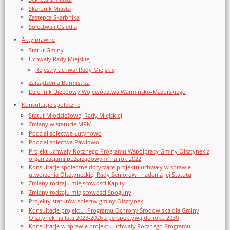
Skarbnik Miasta
Zastępca Skarbnika
Sołectwa i Osiedla
Akty prawne
Statut Gminy
Uchwały Rady Miejskiej
Rejestry uchwał Rady Miejskiej
Zarządzenia Burmistrza
Dziennik Urzędowy Województwa Warmińsko-Mazurskiego
Konsultacje społeczne
Statut Młodzieżowej Rady Miejskiej
Zmiany w statucie MRM
Podział sołectwa Łutynowo
Podział sołectwa Pawłowo
Projekt uchwały Rocznego Programu Współpracy Gminy Olsztynek z
organizacjami pozarządowymi na rok 2022
Konsultacje społeczne dotyczące projektu uchwały w sprawie
utworzenia Olsztyneckiej Rady Seniorów i nadania jej Statutu
Zmiany rodzaju miejscowości Kąpity
Zmiany rodzaju miejscowości Spoguny
Projekty statutów sołectw gminy Olsztynek
Konsultacje projektu „Programu Ochrony Środowiska dla Gminy
Olsztynek na lata 2023-2026 z perspektywą do roku 2030
Konsultacje w sprawie projektu uchwały Rocznego Programu