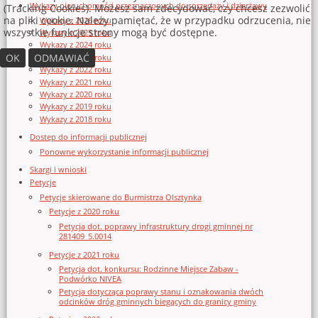
Wykazy nieruchomości przeznaczonych do sprzedaży i dzierżawy
(Tracking Cookies). Możesz sam zdecydować, czy chcesz zezwolić
na pliki cookie. Należy pamiętać, że w przypadku odrzucenia, nie
Wykazy z 2026 roku
wszystkie funkcje strony mogą być dostępne.
Wykazy z 2025 roku
Wykazy z 2024 roku
OK
ODMAWIAĆ
Wykazy z 2023 roku
Wykazy z 2022 roku
Wykazy z 2021 roku
Wykazy z 2020 roku
Wykazy z 2019 roku
Wykazy z 2018 roku
Dostęp do informacji publicznej
Ponowne wykorzystanie informacji publicznej
Skargi i wnioski
Petycje
Petycje skierowane do Burmistrza Olsztynka
Petycje z 2020 roku
Petycja dot. poprawy infrastruktury drogi gminnej nr
281409_5.0014
Petycje z 2021 roku
Petycja dot. konkursu: Rodzinne Miejsce Zabaw -
Podwórko NIVEA
Petycja dotycząca poprawy stanu i oznakowania dwóch
odcinków dróg gminnych biegących do granicy gminy