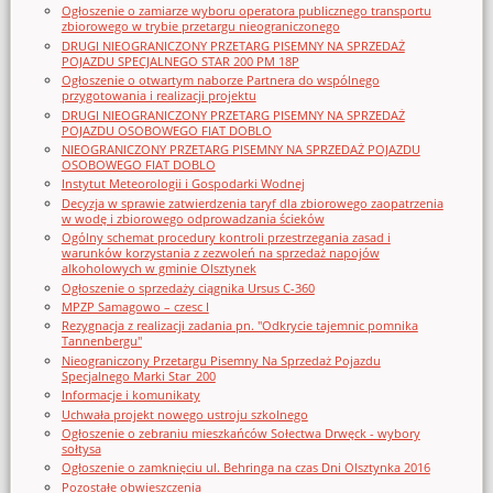
Ogłoszenie o zamiarze wyboru operatora publicznego transportu
zbiorowego w trybie przetargu nieograniczonego
DRUGI NIEOGRANICZONY PRZETARG PISEMNY NA SPRZEDAŻ
POJAZDU SPECJALNEGO STAR 200 PM 18P
Ogłoszenie o otwartym naborze Partnera do wspólnego
przygotowania i realizacji projektu
DRUGI NIEOGRANICZONY PRZETARG PISEMNY NA SPRZEDAŻ
POJAZDU OSOBOWEGO FIAT DOBLO
NIEOGRANICZONY PRZETARG PISEMNY NA SPRZEDAŻ POJAZDU
OSOBOWEGO FIAT DOBLO
Instytut Meteorologii i Gospodarki Wodnej
Decyzja w sprawie zatwierdzenia taryf dla zbiorowego zaopatrzenia
w wodę i zbiorowego odprowadzania ścieków
Ogólny schemat procedury kontroli przestrzegania zasad i
warunków korzystania z zezwoleń na sprzedaż napojów
alkoholowych w gminie Olsztynek
Ogłoszenie o sprzedaży ciągnika Ursus C-360
MPZP Samagowo – czesc I
Rezygnacja z realizacji zadania pn. "Odkrycie tajemnic pomnika
Tannenbergu"
Nieograniczony Przetargu Pisemny Na Sprzedaż Pojazdu
Specjalnego Marki Star_200
Informacje i komunikaty
Uchwała projekt nowego ustroju szkolnego
Ogłoszenie o zebraniu mieszkańców Sołectwa Drwęck - wybory
sołtysa
Ogłoszenie o zamknięciu ul. Behringa na czas Dni Olsztynka 2016
Pozostałe obwieszczenia