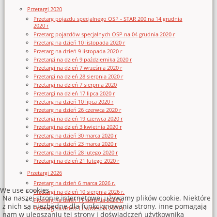
Przetargi 2020
Przetarg pojazdu specjalnego OSP - STAR 200 na 14 grudnia
2020 r
Przetarg pojazdów specjalnych OSP na 04 grudnia 2020 r
Przetarg na dzień 10 listopada 2020 r
Przetarg na dzień 9 listopada 2020 r
Przetargi na dzień 9 października 2020 r
Przetargi na dzień 7 września 2020 r
Przetargi na dzień 28 sierpnia 2020 r
Przetargi na dzień 7 sierpnia 2020
Przetargi na dzień 17 lipca 2020 r
Przetarg na dzień 10 lipca 2020 r
Przetarg na dzień 26 czerwca 2020 r
Przetargi na dzień 19 czerwca 2020 r
Przetargi na dzień 3 kwietnia 2020 r
Przetarg na dzień 30 marca 2020 r
Przetarg na dzień 23 marca 2020 r
Przetarg na dzień 28 lutego 2020 r
Przetargi na dzień 21 lutego 2020 r
Przetargi 2026
Przetarg na dzień 6 marca 2026 r.
We use cookies
Przetargi na dzień 10 sierpnia 2026 r.
Na naszej stronie internetowej używamy plików cookie. Niektóre
Przetarg na dzień 11 sierpnia 2026 r.
z nich są niezbędne dla funkcjonowania strony, inne pomagają
Przetarg na dzień 11 września 2026 r.
nam w ulepszaniu tej strony i doświadczeń użytkownika