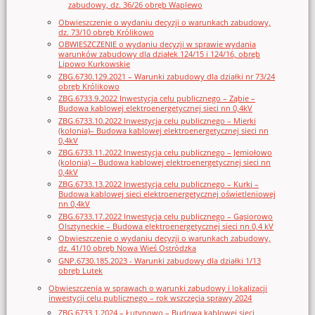
zabudowy, dz. 36/26 obręb Waplewo
Obwieszczenie o wydaniu decyzji o warunkach zabudowy,
dz. 73/10 obręb Królikowo
OBWIESZCZENIE o wydaniu decyzji w sprawie wydania
warunków zabudowy dla działek 124/15 i 124/16, obręb
Lipowo Kurkowskie
ZBG.6730.129.2021 – Warunki zabudowy dla działki nr 73/24
obręb Królikowo
ZBG.6733.9.2022 Inwestycja celu publicznego – Ząbie –
Budowa kablowej elektroenergetycznej sieci nn 0,4kV
ZBG.6733.10.2022 Inwestycja celu publicznego – Mierki
(kolonia)– Budowa kablowej elektroenergetycznej sieci nn
0,4kV
ZBG.6733.11.2022 Inwestycja celu publicznego – Jemiołowo
(kolonia) – Budowa kablowej elektroenergetycznej sieci nn
0,4kV
ZBG.6733.13.2022 Inwestycja celu publicznego – Kurki –
Budowa kablowej sieci elektroenergetycznej oświetleniowej
nn 0,4kV
ZBG.6733.17.2022 Inwestycja celu publicznego – Gąsiorowo
Olsztyneckie – Budowa elektroenergetycznej sieci nn 0,4 kV
Obwieszczenie o wydaniu decyzji o warunkach zabudowy,
dz. 41/10 obręb Nowa Wieś Ostródzka
GNP.6730.185.2023 - Warunki zabudowy dla działki 1/13
obręb Lutek
Obwieszczenia w sprawach o warunki zabudowy i lokalizacji
inwestycji celu publicznego – rok wszczęcia sprawy 2024
ZBG.6733.1.2024 – Łutynowo – Budowa kablowej sieci