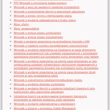
PPF Wniosek o przyznanie prawa pomocy
Wniosek o wpis do ewidencji obiektów hotelarskich
Wniosek o przeniesienie decyzji o warunkach zabudowy
Wniosek o wypis i wyrys z miejscowego planu
Wniosek o wydanie zaświadczenia o braku planu
Wzor_oferty
Wzor_sprawozdania
Wniosek o wykup lokalu użytkowego
Wniosek o wykup lokalu mieszkalnego
Wnisek o wydanie zezwolenia na wykreślenie hipoteki z KW
Wniosek o nadanie numeru porządkowego nieruchomości
Wniosek o wydanie zezwolenia na lokalizację w pasie drogowym
obiektów budowlanych lub urządzeń niezwiązanych z potrzebami
zarządzania drogami lub potrzebami ruchu drogowego oraz reklam
Wniosek o wydanie zezwolenia na zajęcie pasa drogowego w celu
umieszczenia urządzeń infrastruktury technicznej niezwiązanych z
potrzebami zarządzania drogami lub potrzebami ruchu drogowego
Wniosek o wydanie zezwolenia na zajęcie pasa drogowego drogi
gminnej w celu prowadzenia robót
Wniosek o uzgodnienie lokalizacji/przebudowy zjazdu
Wniosek o wydanie dowodu osobistego
Wniosek o wydanie decyzji o ustalenie lokalizacji inwestycji celu
publicznego albo warunków zabudowy
Udzielenia licencji na wykonywanie krajowego transportu
drogowego w zakresie przewozu osób taksówką
Wniosek o wydanie zaświadczenia o rewitalizacji
Wniosek o dotację z programu Ciepłe Mieszkanie