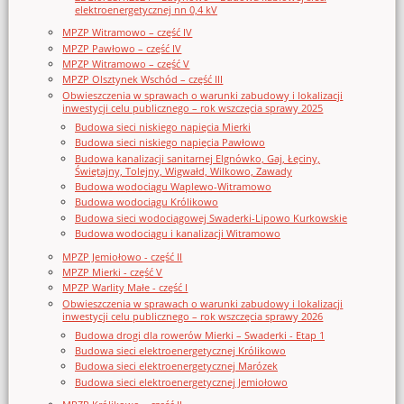
elektroenergetycznej nn 0,4 kV
MPZP Witramowo – część IV
MPZP Pawłowo – część IV
MPZP Witramowo – część V
MPZP Olsztynek Wschód – część III
Obwieszczenia w sprawach o warunki zabudowy i lokalizacji
inwestycji celu publicznego – rok wszczęcia sprawy 2025
Budowa sieci niskiego napięcia Mierki
Budowa sieci niskiego napięcia Pawłowo
Budowa kanalizacji sanitarnej Elgnówko, Gaj, Łęciny,
Świętajny, Tolejny, Wigwałd, Wilkowo, Zawady
Budowa wodociągu Waplewo-Witramowo
Budowa wodociągu Królikowo
Budowa sieci wodociągowej Swaderki-Lipowo Kurkowskie
Budowa wodociągu i kanalizacji Witramowo
MPZP Jemiołowo - część II
MPZP Mierki - część V
MPZP Warlity Małe - część I
Obwieszczenia w sprawach o warunki zabudowy i lokalizacji
inwestycji celu publicznego – rok wszczęcia sprawy 2026
Budowa drogi dla rowerów Mierki – Swaderki - Etap 1
Budowa sieci elektroenergetycznej Królikowo
Budowa sieci elektroenergetycznej Marózek
Budowa sieci elektroenergetycznej Jemiołowo