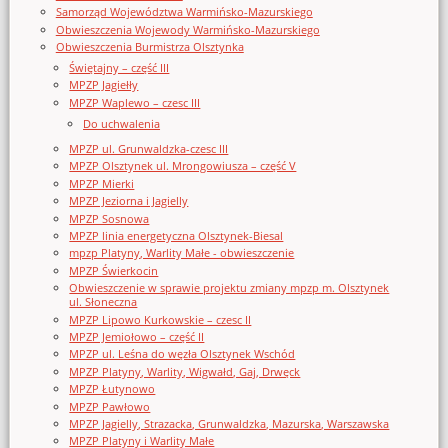
Samorząd Województwa Warmińsko-Mazurskiego
Obwieszczenia Wojewody Warmińsko-Mazurskiego
Obwieszczenia Burmistrza Olsztynka
Świętajny – część III
MPZP Jagiełły
MPZP Waplewo – czesc III
Do uchwalenia
MPZP ul. Grunwaldzka-czesc III
MPZP Olsztynek ul. Mrongowiusza – część V
MPZP Mierki
MPZP Jeziorna i Jagielly
MPZP Sosnowa
MPZP linia energetyczna Olsztynek-Biesal
mpzp Platyny, Warlity Małe - obwieszczenie
MPZP Świerkocin
Obwieszczenie w sprawie projektu zmiany mpzp m. Olsztynek
ul. Słoneczna
MPZP Lipowo Kurkowskie – czesc II
MPZP Jemiołowo – część II
MPZP ul. Leśna do węzła Olsztynek Wschód
MPZP Platyny, Warlity, Wigwałd, Gaj, Drwęck
MPZP Łutynowo
MPZP Pawłowo
MPZP Jagielly, Strazacka, Grunwaldzka, Mazurska, Warszawska
MPZP Platyny i Warlity Małe