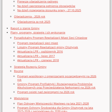
Pierwsze oświadczenie radnego
Na dzień zaprzestania pełnienia obowiązków
Na dzień rozwiązania stosunku pracy - 27.10.2025
Oświadczenia - 2026 rok
Oświadczenia za rok 2025
Raport o stanie Gminy
Plany, programy, strategie i ich wykonanie
Ponadlokalny Program Rewitalizacji Miast Sieci Cittaslow
Program rewitalizacji sieci miast
Lokalny Program Rewitalizacji gminy Olsztynek
Aktualizacja LPR – październik 2016
Aktualizacja LPR – lipiec 2017
Aktualizacja LPR – czerwiec 2018
Strategia Rozwoju Gminy
Roczne
Program współpracy z organizacjami pozarządowymi na 2026
rok
Gminny Program Profilaktyki i Rozwiązywania Problemów
Alkoholowych oraz Przeciwdziałania Narkomanii na 2026 rok
Program opieki nad zwierzętami na 2026 rok
Wieloletnie
Plan Odnowy Miejscowości Waplewo na lata 2021-2028
Program Ochrony Środowiska dla Gminy Olsztynek na lata
2023-2026 z perspektywą do 2030 roku