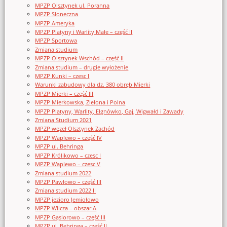
MPZP Olsztynek ul. Poranna
MPZP Słoneczna
MPZP Ameryka
MPZP Platyny i Warlity Małe – część II
MPZP Sportowa
Zmiana studium
MPZP Olsztynek Wschód – część II
Zmiana studium – drugie wyłożenie
MPZP Kunki – czesc I
Warunki zabudowy dla dz. 380 obręb Mierki
MPZP Mierki – część III
MPZP Mierkowska, Zielona i Polna
MPZP Platyny, Warlity, Elgnówko, Gaj, Wigwałd i Zawady
Zmiana Studium 2021
MPZP węzeł Olsztynek Zachód
MPZP Waplewo – część IV
MPZP ul. Behringa
MPZP Królikowo – czesc I
MPZP Waplewo – czesc V
Zmiana studium 2022
MPZP Pawłowo – część III
Zmiana studium 2022 II
MPZP jezioro Jemiołowo
MPZP Wilcza – obszar A
MPZP Gąsiorowo – część III
MPZP ul. Behringa – część II