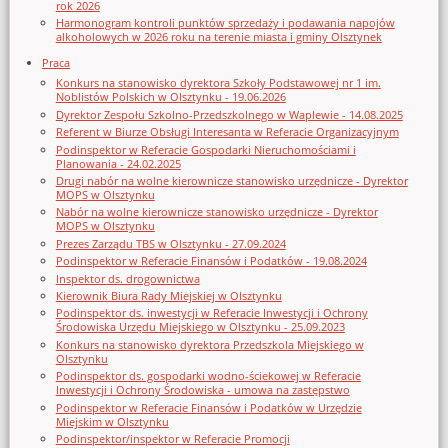
rok 2026
Harmonogram kontroli punktów sprzedaży i podawania napojów
alkoholowych w 2026 roku na terenie miasta i gminy Olsztynek
Praca
Konkurs na stanowisko dyrektora Szkoły Podstawowej nr 1 im.
Noblistów Polskich w Olsztynku - 19.06.2026
Dyrektor Zespołu Szkolno-Przedszkolnego w Waplewie - 14.08.2025
Referent w Biurze Obsługi Interesanta w Referacie Organizacyjnym
Podinspektor w Referacie Gospodarki Nieruchomościami i
Planowania - 24.02.2025
Drugi nabór na wolne kierownicze stanowisko urzędnicze - Dyrektor
MOPS w Olsztynku
Nabór na wolne kierownicze stanowisko urzędnicze - Dyrektor
MOPS w Olsztynku
Prezes Zarządu TBS w Olsztynku - 27.09.2024
Podinspektor w Referacie Finansów i Podatków - 19.08.2024
Inspektor ds. drogownictwa
Kierownik Biura Rady Miejskiej w Olsztynku
Podinspektor ds. inwestycji w Referacie Inwestycji i Ochrony
Środowiska Urzędu Miejskiego w Olsztynku - 25.09.2023
Konkurs na stanowisko dyrektora Przedszkola Miejskiego w
Olsztynku
Podinspektor ds. gospodarki wodno-ściekowej w Referacie
Inwestycji i Ochrony Środowiska - umowa na zastępstwo
Podinspektor w Referacie Finansów i Podatków w Urzędzie
Miejskim w Olsztynku
Podinspektor/inspektor w Referacie Promocji