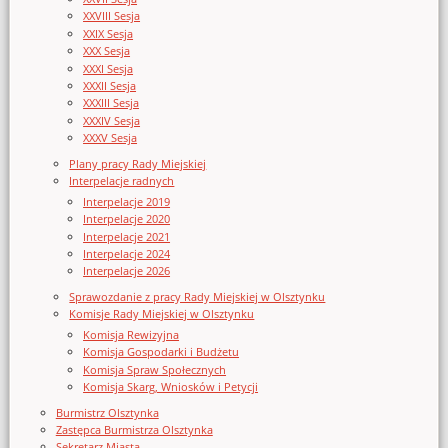
XXVIII Sesja
XXIX Sesja
XXX Sesja
XXXI Sesja
XXXII Sesja
XXXIII Sesja
XXXIV Sesja
XXXV Sesja
Plany pracy Rady Miejskiej
Interpelacje radnych
Interpelacje 2019
Interpelacje 2020
Interpelacje 2021
Interpelacje 2024
Interpelacje 2026
Sprawozdanie z pracy Rady Miejskiej w Olsztynku
Komisje Rady Miejskiej w Olsztynku
Komisja Rewizyjna
Komisja Gospodarki i Budżetu
Komisja Spraw Społecznych
Komisja Skarg, Wniosków i Petycji
Burmistrz Olsztynka
Zastępca Burmistrza Olsztynka
Sekretarz Miasta