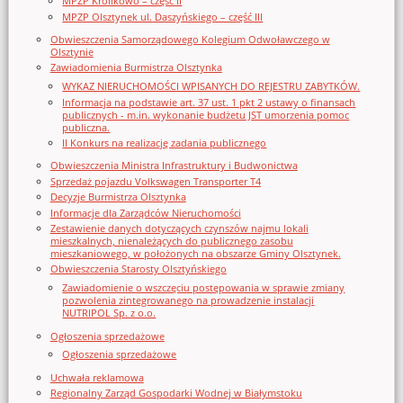
MPZP Królikowo – część II
MPZP Olsztynek ul. Daszyńskiego – część III
Obwieszczenia Samorządowego Kolegium Odwoławczego w
Olsztynie
Zawiadomienia Burmistrza Olsztynka
WYKAZ NIERUCHOMOŚCI WPISANYCH DO REJESTRU ZABYTKÓW.
Informacja na podstawie art. 37 ust. 1 pkt 2 ustawy o finansach
publicznych - m.in. wykonanie budżetu JST umorzenia pomoc
publiczna.
II Konkurs na realizację zadania publicznego
Obwieszczenia Ministra Infrastruktury i Budwonictwa
Sprzedaż pojazdu Volkswagen Transporter T4
Decyzje Burmistrza Olsztynka
Informacje dla Zarządców Nieruchomości
Zestawienie danych dotyczących czynszów najmu lokali
mieszkalnych, nienależących do publicznego zasobu
mieszkaniowego, w położonych na obszarze Gminy Olsztynek.
Obwieszczenia Starosty Olsztyńskiego
Zawiadomienie o wszczęciu postępowania w sprawie zmiany
pozwolenia zintegrowanego na prowadzenie instalacji
NUTRIPOL Sp. z o.o.
Ogłoszenia sprzedażowe
Ogłoszenia sprzedażowe
Uchwała reklamowa
Regionalny Zarząd Gospodarki Wodnej w Białymstoku