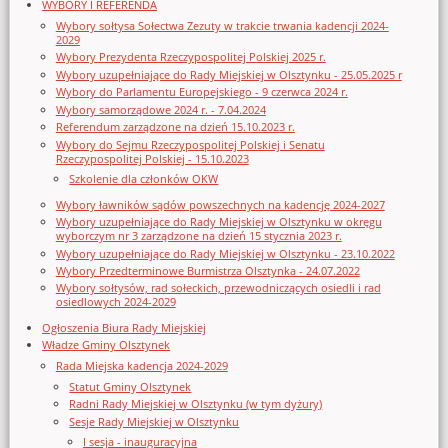
WYBORY I REFERENDA
Wybory sołtysa Sołectwa Zezuty w trakcie trwania kadencji 2024-
2029
Wybory Prezydenta Rzeczypospolitej Polskiej 2025 r.
Wybory uzupełniające do Rady Miejskiej w Olsztynku - 25.05.2025 r
Wybory do Parlamentu Europejskiego - 9 czerwca 2024 r.
Wybory samorządowe 2024 r. - 7.04.2024
Referendum zarządzone na dzień 15.10.2023 r.
Wybory do Sejmu Rzeczypospolitej Polskiej i Senatu
Rzeczypospolitej Polskiej - 15.10.2023
Szkolenie dla członków OKW
Wybory ławników sądów powszechnych na kadencję 2024-2027
Wybory uzupełniające do Rady Miejskiej w Olsztynku w okręgu
wyborczym nr 3 zarządzone na dzień 15 stycznia 2023 r.
Wybory uzupełniające do Rady Miejskiej w Olsztynku - 23.10.2022
Wybory Przedterminowe Burmistrza Olsztynka - 24.07.2022
Wybory sołtysów, rad sołeckich, przewodniczących osiedli i rad
osiedlowych 2024-2029
Ogłoszenia Biura Rady Miejskiej
Władze Gminy Olsztynek
Rada Miejska kadencja 2024-2029
Statut Gminy Olsztynek
Radni Rady Miejskiej w Olsztynku (w tym dyżury)
Sesje Rady Miejskiej w Olsztynku
I sesja - inauguracyjna